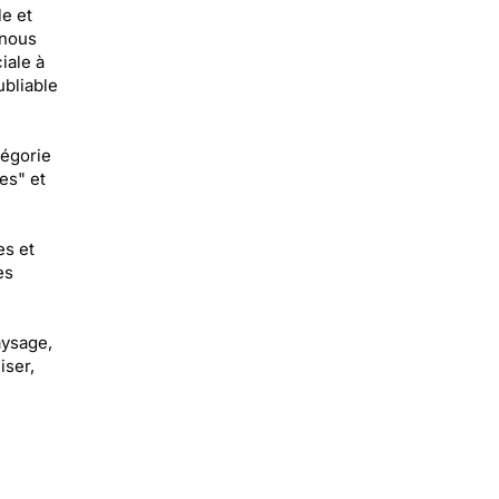
e et
 nous
iale à
ubliable
égorie
es" et
es et
ès
aysage,
iser,