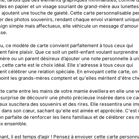
des en papier et un visage souriant de grand-mère aux lunettes
 ajoutent une touche de gaieté. Cette carte personnalisable p
er des photos souvenirs, rendant chaque envoi vraiment uniqu
ign simple mais affectueux, elle véhicule un message d'amour
se.
, ce modèle de carte convient parfaitement à tous ceux qui
ent faire plaisir. Que ce soit un petit-enfant voulant surprendre
ère ou un parent désireux d’ajouter une note personnelle à un
 cette carte est le choix idéal. Elle s'adresse à tous ceux qui
ent célébrer une relation spéciale. En envoyant cette carte, on
point les grands-mères comptent et qu'elles méritent d'être ché
tte carte entre les mains de votre mamie éveillera en elle une v
a surprise de découvrir une photo précieuse insérée dans ce ca
eux suscitera des souvenirs et des rires. Elle ressentira une 
 dans son cœur, sachant qu'elle est aimée et appréciée. C'est
n parfaite de renforcer les liens familiaux et de célébrer ces
ux ensemble.
ant, il est temps d’agir ! Pensez à envoyer cette carte personn