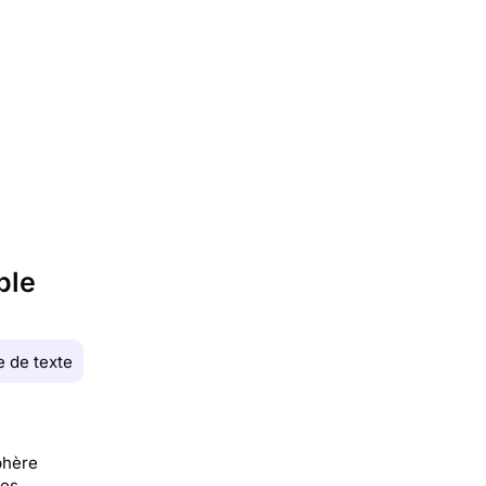
ble
 de texte
phère
des