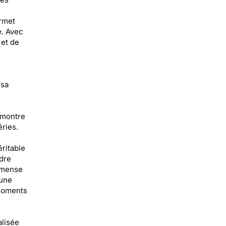
ermet
e. Avec
 et de
 sa
 montre
ries.
éritable
dre
immense
 une
 moments
alisée