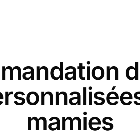
andation d
ersonnalisées
mamies