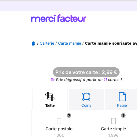
🏠
/
Carterie
/
Carte mamie
/
Carte mamie souriante av
Prix de votre carte :
2,99
€
Prix dégressif à partir de
11
cartes !
Coins
Papier
Taille
Carte postale
Carte simple
1,00€
1,99€