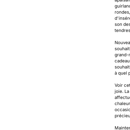
guirlan
rondes,
d'insér
son des
tendres
Nouveau
souhait
grand-m
cadeau,
souhait
à quel 
Voir ce
joie. L
affectu
chaleur
occasio
précie
Mainten