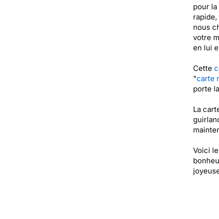
pour la
rapide,
nous ch
votre m
en lui 
Cette
c
"
carte
porte l
La cart
guirlan
mainten
Voici l
bonheur
joyeuse