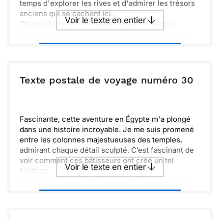
temps d'explorer les rives et d'admirer les trésors
anciens qui se cachent ici.
Voir le texte en entier
Chaque instant est magique, et je me sens si
chanceux de vivre cela. Les rencontres avec les
habitants enrichissent encore plus ce voyage. Ils
Envoyer ce texte par La Poste
partagent leur culture et leur histoire avec passion.
En parcourant les sites historiques, on comprend
vraiment la richesse de ce pays. Les monuments
ou :
Texte postale de voyage numéro 30
Copier
Recevoir par mail
racontent des histoires fascinantes, je ne me lasse
pas d'écouter ces récits.
Envoyer
Envoyer via Whatsapp
J'espère que tu pourras découvrir ce bel endroit
un jour. La magie du Nil et ses paysages
Fascinante, cette aventure en Égypte m'a plongé
inoubliables te toucheront à coup sûr. À bientôt !
dans une histoire incroyable. Je me suis promené
entre les colonnes majestueuses des temples,
admirant chaque détail sculpté. C’est fascinant de
voir comment ces bâtisseurs ont créé un tel
Voir le texte en entier
héritage.
Chaque jour a été une découverte. Les paysages,
les rituels, tout m'émerveille ! J'ai même eu la
Envoyer ce texte par La Poste
chance de croiser des locaux tellement
chaleureux. Leurs sourires rend vraiment ce