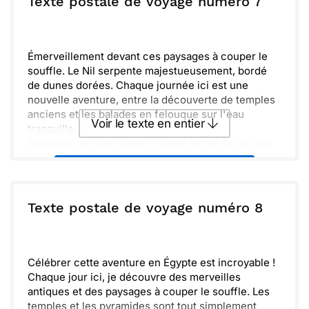
Texte postale de voyage numéro 7
et faisons ensemble un voyage ici.
Envoyer
Envoyer via Whatsapp
Émerveillement devant ces paysages à couper le
souffle. Le Nil serpente majestueusement, bordé
de dunes dorées. Chaque journée ici est une
nouvelle aventure, entre la découverte de temples
anciens et les balades en felouque sur l'eau
Voir le texte en entier
tranquille.
Déguster une délicieuse cuisine locale est un vrai
plaisir. Les saveurs épicées et les couleurs
Envoyer ce texte par La Poste
vibrantes des plats ravissent les papilles. Les gens
sont chaleureux et accueillants, rendant chaque
moment encore plus spécial.
ou :
Texte postale de voyage numéro 8
Copier
Recevoir par mail
Un voyage dont je me souviendrai longtemps.
J'espère que tu pourras découvrir cela un jour ! À
Envoyer
Envoyer via Whatsapp
bientôt, et prends soin de toi.
Célébrer cette aventure en Égypte est incroyable !
Chaque jour ici, je découvre des merveilles
antiques et des paysages à couper le souffle. Les
temples et les pyramides sont tout simplement