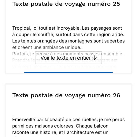
ou :
Texte postale de voyage numéro 25
Copier
Recevoir par mail
Envoyer
Envoyer via Whatsapp
Tropical, ici tout est incroyable. Les paysages sont
à couper le souffle, surtout dans cette région aride.
Les teintes orangées des montagnes sont superbes
et créent une ambiance unique.
Parfois, je pense à ces moments passés ensemble.
Voir le texte en entier
Prendre le temps d'apprécier chaque instant est
vraiment précieux. J'espère que nous pourrons
partager cette expérience un jour.
Envoyer ce texte par La Poste
C'est une aventure inoubliable, pleine de
découvertes et de magie. Les sentiers sont
aventureux et mènent à des trésors cachés. À très
ou :
Texte postale de voyage numéro 26
Copier
Recevoir par mail
bientôt!
Envoyer
Envoyer via Whatsapp
Émerveillé par la beauté de ces ruelles, je me perds
parmi ces maisons colorées. Chaque balcon
raconte une histoire, et l'architecture est un