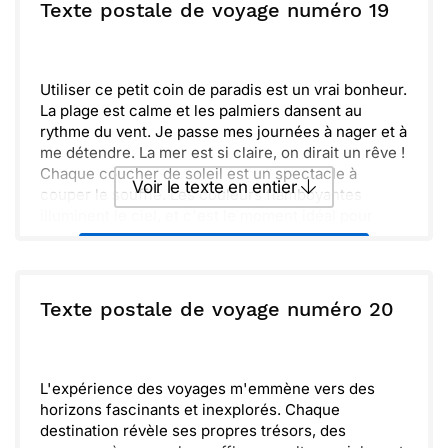
Texte postale de voyage numéro 19
souvenirs que vous créez resteront gravés dans
Envoyer
Envoyer via Whatsapp
votre mémoire pour toujours. Hâte de vous
raconter toutes mes aventures !
Utiliser ce petit coin de paradis est un vrai bonheur.
La plage est calme et les palmiers dansent au
rythme du vent. Je passe mes journées à nager et à
me détendre. La mer est si claire, on dirait un rêve !
Chaque coucher de soleil est un spectacle à
Voir le texte en entier
couper le souffle. Les couleurs flamboyantes
illuminent le ciel, et c'est le moment idéal pour
réfléchir. J’écris souvent quelques pensées pour
Envoyer ce texte par La Poste
immortaliser ces instants.
S'asseoir sur le sable chaud et écouter les vagues
est un répit dont j’ai vraiment besoin. Je pense à toi
ou :
Texte postale de voyage numéro 20
Copier
Recevoir par mail
et au plaisir de partager cela ensemble.
J’espère que tout va bien de ton côté ! Hâte de te
Envoyer
Envoyer via Whatsapp
raconter tous mes souvenirs à mon retour. Prends
soin de toi et à bientôt !
L'expérience des voyages m'emmène vers des
horizons fascinants et inexplorés. Chaque
destination révèle ses propres trésors, des