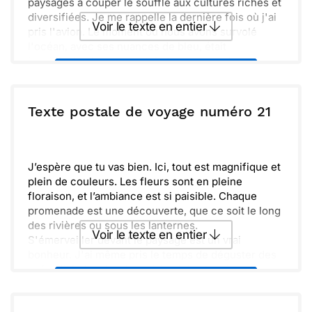
paysages à couper le souffle aux cultures riches et
diversifiées. Je me rappelle la dernière fois où j'ai
Voir le texte en entier
pris l'avion. Le moment où nous avons survolé
l'océan, avec ses nuances de bleu, était
inoubliable. Je pense à toi et me demande
Envoyer ce texte par La Poste
comment tu aurais réagi face à ces merveilles.
Hâte de partager toutes ces histoires avec toi ! En
attendant, sache que je découvre des choses
ou :
Texte postale de voyage numéro 21
Copier
Recevoir par mail
incroyables. Les amis rencontrés ici sont
formidables et me font découvrir un monde rempli
Envoyer
Envoyer via Whatsapp
de surprises. Un jour, j'espère qu'on partira
ensemble à l'aventure.
J’espère que tu vas bien. Ici, tout est magnifique et
plein de couleurs. Les fleurs sont en pleine
floraison, et l’ambiance est si paisible. Chaque
promenade est une découverte, que ce soit le long
des rivières ou sous les lanternes.
Voir le texte en entier
S'émerveiller devant le paysage est un vrai
bonheur. J'ai même pris le temps de déguster des
spécialités locales. La cuisine ici est vraiment
Envoyer ce texte par La Poste
délicieuse, avec des saveurs qui me transportent.
Je pense souvent à toi en découvrant ces petits