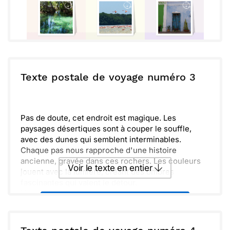
Texte postale de voyage numéro 3
Pas de doute, cet endroit est magique. Les
paysages désertiques sont à couper le souffle,
avec des dunes qui semblent interminables.
Chaque pas nous rapproche d'une histoire
ancienne, gravée dans ces rochers. Les couleurs
Voir le texte en entier
jouent avec la lumière, créant des ombres
fascinantes qui valent le détour.
Hier, j'ai exploré des chemins inconnus et
Envoyer ce texte par La Poste
découvert des trésors naturels. La sérénité de
l’environnement m'a vraiment touché. Je me suis
souvent arrêté pour contempler ce qui m'entourait.
ou :
Copier
Recevoir par mail