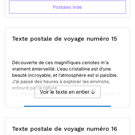
Postales Inde
Texte postale de voyage numéro 15
Découverte de ces magnifiques cenotes m'a
vraiment émerveillé. L’eau cristalline est d’une
beauté incroyable, et l’atmosphère est si paisible.
J’ai passé des heures à explorer les environs,
entouré par la nature.
Voir le texte en entier
Il y a tant d’endroits à apprécier ici, des paysages à
couper le souffle. J’ai même essayé de nager dans
l’un des cenotes, c’était revigorant. Je me sens
Envoyer ce texte par La Poste
chanceux d’être ici.
Demain, je compte profiter d’une nouvelle
aventure. Hâte de partager tout cela avec toi à mon
ou :
Texte postale de voyage numéro 16
Copier
Recevoir par mail
retour. Prends soin de toi en attendant !