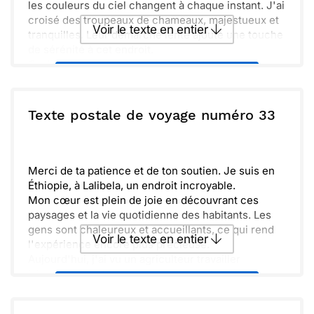
les couleurs du ciel changent à chaque instant. J'ai
croisé des troupeaux de chameaux, majestueux et
Voir le texte en entier
tranquilles. Leur démarche lente ajoute une touche
de sérénité à cet endroit.
Qualité de vie ici est simple, mais pleine de
Envoyer ce texte par La Poste
richesses. Les rencontres avec les habitants m'ont
profondément touché. Leur hospitalité est
authentique et chaleureuse. Je me sens chanceux
ou :
Texte postale de voyage numéro 33
Copier
Recevoir par mail
d'explorer cette région fascinante. Hâte de
partager plus de souvenirs bientôt.
Envoyer
Envoyer via Whatsapp
Merci de ta patience et de ton soutien. Je suis en
Éthiopie, à Lalibela, un endroit incroyable.
Mon cœur est plein de joie en découvrant ces
paysages et la vie quotidienne des habitants. Les
gens sont chaleureux et accueillants, ce qui rend
Voir le texte en entier
l'expérience encore plus précieuse.
Aujourd'hui, j'ai vu un agriculteur travailler
laborieusement dans les champs, entouré de ses
Envoyer ce texte par La Poste
animaux. C'est fascinant de voir la simplicité et
l'harmonie de leur mode de vie.