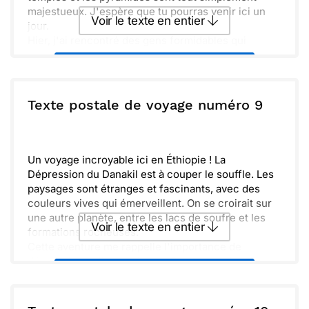
majestueux. J'espère que tu pourras venir ici un
Voir le texte en entier
jour.
Hier, j'ai rencontré des gens formidables qui
partagent leur culture. C'est une expérience
Envoyer ce texte par La Poste
d'immersion que je chéris, et les souvenirs se
créent à chaque instant. Malgré la chaleur, tout est
splendide ici. À bientôt !
ou :
Texte postale de voyage numéro 9
Copier
Recevoir par mail
Envoyer
Envoyer via Whatsapp
Un voyage incroyable ici en Éthiopie ! La
Dépression du Danakil est à couper le souffle. Les
paysages sont étranges et fascinants, avec des
couleurs vives qui émerveillent. On se croirait sur
une autre planète, entre les lacs de soufre et les
Voir le texte en entier
formations rocheuses.
Cette aventure me rappelle l'importance de
découvrir des lieux uniques. C'est un vrai cadeau
Envoyer ce texte par La Poste
de la nature. Les habitants sont chaleureux et
accueillants, ce qui rend l'expérience encore plus
enrichissante. Hâte de te raconter tout cela à mon
ou :
Copier
Recevoir par mail