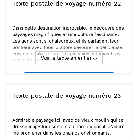
plaisirs.
ou :
Texte postale de voyage numéro 22
Copier
Recevoir par mail
La beauté de cet endroit me rappelle l'importance
de profiter des moments simples. J'ai hâte de te
Envoyer
Envoyer via Whatsapp
raconter tout ça en détail. Les souvenirs que je
crée ici seront précieux et j'espère que tu pourras
Dans cette destination incroyable, je découvre des
les partager avec moi un jour.
paysages magnifiques et une culture fascinante.
Les gens sont si chaleureux, et ils partagent leur
bonheur avec tous. J'adore savourer la délicieuse
cuisine locale, surtout les plats aux légumes frais
Voir le texte en entier
et aux épices uniques.
Aujourd'hui, je me suis aventuré dans un marché
vibrant. Les couleurs et les odeurs sont à couper le
Envoyer ce texte par La Poste
souffle. J'ai même rencontré un groupe de
voyageurs, et nous avons passé un moment joyeux
ensemble.
ou :
Texte postale de voyage numéro 23
Copier
Recevoir par mail
Envoyer
Envoyer via Whatsapp
Admirable paysage ici, avec ce vieux moulin qui se
dresse majestueusement au bord du canal. J'adore
me promener dans les champs environnants,