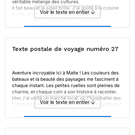
véritable mélange des cultures.
Il fait beau et le soleil brille. J'ai goûté à la cuisine
Voir le texte en entier
locale et les saveurs sont incroyables. Les
habitants sont charmants et accueillants.
Rien ne vaut un moment de détente sur ces
Envoyer ce texte par La Poste
marches, en admirant le paysage. J'espère que tu
viens ici un jour pour vivre ça avec moi.
ou :
Texte postale de voyage numéro 27
Copier
Recevoir par mail
Envoyer
Envoyer via Whatsapp
Aventure incroyable ici à Malte ! Les couleurs des
bateaux et la beauté des paysages me fascinent à
chaque instant. Les petites ruelles sont pleines de
charme, et chaque coin a son histoire à raconter.
Hier, j'ai visité un marché local, où l'hospitalité des
Voir le texte en entier
habitants était vraiment touchante. J'y ai goûté des
plats délicieux qui éveillent les sens et donnent
envie de tout découvrir.
Envoyer ce texte par La Poste
Aujourd'hui, je prévois d'explorer les plages. Une
promenade le long de la côte promet d'être