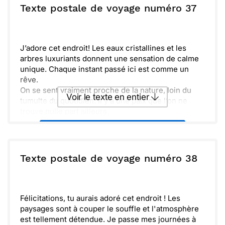
la cuisine... tout cela me rappelle des souvenirs
ou :
Texte postale de voyage numéro 37
Copier
Recevoir par mail
partagés.
En attendant de te retrouver, je t’envoie des
Envoyer
Envoyer via Whatsapp
pensées ensoleillées. Profite bien de chaque
moment. À très bientôt, mon ami !
J’adore cet endroit! Les eaux cristallines et les
arbres luxuriants donnent une sensation de calme
unique. Chaque instant passé ici est comme un
rêve.
On se sent vraiment proche de la nature, loin du
Voir le texte en entier
tumulte du quotidien. Il y a une paix que l’on ne
trouve nulle part ailleurs.
N’oublie pas de penser à m’envoyer des nouvelles.
Envoyer ce texte par La Poste
J’espère vite pouvoir partager cette expérience
avec toi!
ou :
Texte postale de voyage numéro 38
Copier
Recevoir par mail
Envoyer
Envoyer via Whatsapp
Félicitations, tu aurais adoré cet endroit ! Les
paysages sont à couper le souffle et l'atmosphère
est tellement détendue. Je passe mes journées à