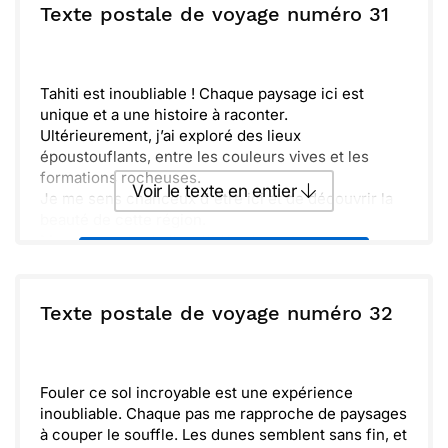
voyage exceptionnel.
ou :
Texte postale de voyage numéro 31
Copier
Recevoir par mail
Demain, je compte explorer davantage et plonger
dans la culture vibrante de ce pays. Je suis
Envoyer
Envoyer via Whatsapp
impatient de partager encore plus de souvenirs
avec toi. À très bientôt !
Tahiti est inoubliable ! Chaque paysage ici est
unique et a une histoire à raconter.
Ultérieurement, j’ai exploré des lieux
époustouflants, entre les couleurs vives et les
formations rocheuses.
Voir le texte en entier
Je me sens chanceux d'être ici et de découvrir la
beauté de cette région.
Mon cœur s’emballe à l'idée de partager ces
Envoyer ce texte par La Poste
moments avec vous. À très bientôt !
ou :
Texte postale de voyage numéro 32
Copier
Recevoir par mail
Envoyer
Envoyer via Whatsapp
Fouler ce sol incroyable est une expérience
inoubliable. Chaque pas me rapproche de paysages
à couper le souffle. Les dunes semblent sans fin, et