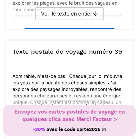
explorer les plages, avec le bruit des vagues en
fond sonore.
Voir le texte en entier
Les habitants sont incroyablement accueillants et
semblent vivre au rythme de la nature. J'ai déjà
goûté quelques plats locaux, et c'est un vrai régal.
Envoyer ce texte par La Poste
La diversité des couleurs est impressionnante, des
jardins aux maisons en bois.
À chaque coin de rue, une nouvelle découverte
ou :
Texte postale de voyage numéro 39
Copier
Recevoir par mail
m'attend, que ce soit un artisanat unique ou une
vue imprenable sur la mer. Quand tu viendras, tu
Envoyer
Envoyer via Whatsapp
pourras apprécier tout ça.
Je te souhaite de pouvoir bientôt te joindre à moi
Admirable, n'est-ce pas ' Chaque jour ici m'ouvre
pour profiter de cette tranquillité et de ces instants
les yeux sur la beauté des choses simples. J'ai
de vie. Qu'en penses-tu '
exploré des paysages incroyables, rencontré des
personnes chaleureuses et ressenti une énergie
unique. Chaque instant est comme un cadeau, un
Voir le texte en entier
moment à apprécier et à chérir.
Envoyez vos cartes postales de voyage en
En pensant à toi, je réalise à quel point ces
quelques clics avec Merci Facteur >
souvenirs seraient encore plus précieux à partager.
Envoyer ce texte par La Poste
J'espère te revoir bientôt pour te raconter tout.
👍
-30%
avec le code
carte2025
Prends soin de toi et profite de chaque moment,