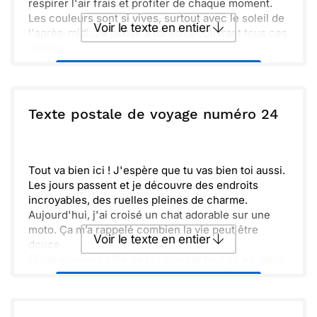
respirer l'air frais et profiter de chaque moment.
Les couleurs sont si vives, surtout avec le soleil de
Voir le texte en entier
l'après-midi. Je pense à toi en découvrant tous ces
détails.
Pas à pas, je m'imprègne de l'histoire de ce lieu.
Envoyer ce texte par La Poste
Chaque pierre, chaque ruelle a son propre récit.
C'est fascinant et cela me rappelle l'importance de
préserver notre patrimoine culturel. Qui aurait cru
ou :
Texte postale de voyage numéro 24
Copier
Recevoir par mail
que l'on pouvait découvrir autant de beautés ici ' À
bientôt pour partager ces souvenirs.
Envoyer
Envoyer via Whatsapp
Tout va bien ici ! J'espère que tu vas bien toi aussi.
Les jours passent et je découvre des endroits
incroyables, des ruelles pleines de charme.
Aujourd'hui, j'ai croisé un chat adorable sur une
moto. Ça m’a rappelé combien la vie peut être
Voir le texte en entier
douce.
Et j'ai vraiment hâte de te raconter tout ça en détail
à mon retour. À bientôt !
Envoyer ce texte par La Poste