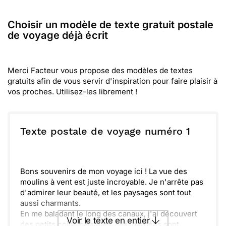
Choisir un modèle de texte gratuit postale
de voyage déjà écrit
Merci Facteur vous propose des modèles de textes
gratuits afin de vous servir d'inspiration pour faire plaisir à
vos proches. Utilisez-les librement !
Texte postale de voyage numéro 1
Bons souvenirs de mon voyage ici ! La vue des
moulins à vent est juste incroyable. Je n'arrête pas
d'admirer leur beauté, et les paysages sont tout
aussi charmants.
En me baladant le long des canaux, j'ai découvert
Voir le texte en entier
des petits coins paisibles. Les journées sont