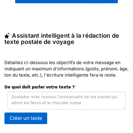
voyage
") ou partagez ces modèles de textes sur
vos réseaux sociaux.
En quelques clics, récupérez le texte postale de
voyage qui vous convient, ou envoyez ce texte
personnalisé par La Poste avec Merci Facteur
Assistant intelligent à la rédaction de
(c'est rapide et pas cher). Merci Facteur vous
texte postale de voyage
propose 19 modèles imprimés de postales de
voyage à envoyer avec le texte de votre choix.
Détaillez ci-dessous les objectifs de votre message en
indiquant un maximum d'informations (goûts, prénom, âge,
ton du texte, etc.), l'écriture intelligente fera le reste.
De quoi doit parler votre texte ?
Créer un texte