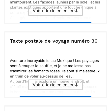
vous montrer ces magnifiques paysages. Prenez
m’entourent. Les façades jaunies par le soleil et les
soin de vous en attendant, et sachez que vous me
plantes exotiques apportent une touche unique à
Voir le texte en entier
manquez beaucoup. À très bientôt !
cette expérience.
C’est génial de flâner et d’explorer, respirant à
pleins poumons l’air frais et parfumé. Je découvre
Envoyer ce texte par La Poste
des petites boutiques charmantes, où l’artisanat
local emmène au cœur de tradition.
Vraiment, cette aventure me rappelle l'importance
ou :
Texte postale de voyage numéro 36
Copier
Recevoir par mail
de prendre le temps d'apprécier les détails.
J'espère que tout va bien de ton côté !
Envoyer
Envoyer via Whatsapp
Aventure incroyable ici au Mexique ! Les paysages
sont à couper le souffle, et je ne me lasse pas
d’admirer les flamants roses. Ils sont si majestueux
en train de voler au-dessus de l’eau.
Aujourd'hui, j'ai exploré un nouvel endroit, et
Voir le texte en entier
c'était magique. Les couleurs vives des oiseaux et
la beauté de la nature me remplissent de joie. La
tranquillité des lieux m'offre un moment de paix.
Envoyer ce texte par La Poste
Je pense souvent à toi et me demande si tu
aimerais vivre tout cela. Les plages, les saveurs de