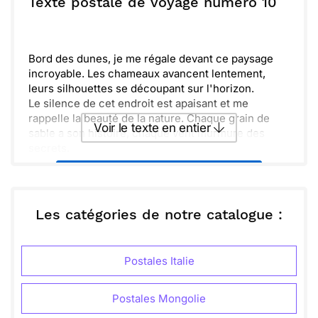
Texte postale de voyage numéro 10
retour.
Envoyer
Envoyer via Whatsapp
Bord des dunes, je me régale devant ce paysage
incroyable. Les chameaux avancent lentement,
leurs silhouettes se découpant sur l'horizon.
Le silence de cet endroit est apaisant et me
rappelle la beauté de la nature. Chaque grain de
Voir le texte en entier
sable a son histoire, chaque vent murmure des
secrets.
Je pense à toi et aux aventures que nous avons
Envoyer ce texte par La Poste
partagées. J'aimerais tellement que tu sois ici pour
apprécier ce moment.
N'oublie pas que la prochaine fois, on planifie un
ou :
Les catégories de notre catalogue :
Copier
Recevoir par mail
voyage ensemble. Ça serait mémorable et plein de
découvertes. À bientôt !
Envoyer
Envoyer via Whatsapp
Postales Italie
Postales Mongolie