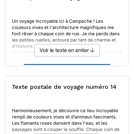
Oser découvrir ces richesses culturelles et
naturelles est une expérience inoubliable. J'espère
Envoyer
Envoyer via Whatsapp
que tu pourras profiter de ces trésors un jour aussi.
Un voyage incroyable ici à Campeche ! Les
couleurs vives et l'architecture magnifiques me
font rêver à chaque coin de rue. Je me perds dans
les petites ruelles, entouré par tant de charme et
d'histoire.
Voir le texte en entier
Aujourd'hui, j'ai visité un marché local, où j'ai goûté
des plats délicieux. Les gens sont si accueillants et
toujours prêts à partager leur culture. J'ai même
Envoyer ce texte par La Poste
acheté quelques souvenirs à ramener.
Demain, je prévois d'explorer encore plus les
environs. J’espère te raconter toutes mes
ou :
Texte postale de voyage numéro 14
Copier
Recevoir par mail
aventures bientôt. Prends soin de toi et à très vite !
Envoyer
Envoyer via Whatsapp
Harmonieusement, je découvre ce lieu incroyable
rempli de couleurs vives et d’animaux fascinants.
Les flamants roses dansent dans l'eau, et les
paysages sont à couper le souffle. Chaque coin de