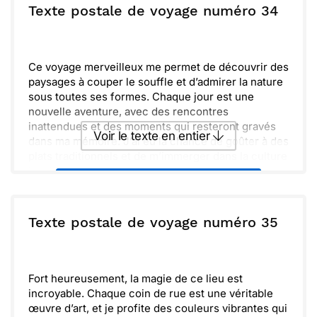
Je suis déjà impatient de partager toutes ces
ou :
Texte postale de voyage numéro 34
Copier
Recevoir par mail
histoires avec toi. Promis, on se retrouve très
bientôt pour en parler ensemble !
Envoyer
Envoyer via Whatsapp
Ce voyage merveilleux me permet de découvrir des
paysages à couper le souffle et d’admirer la nature
sous toutes ses formes. Chaque jour est une
nouvelle aventure, avec des rencontres
inattendues et des moments qui resteront gravés
Voir le texte en entier
dans ma mémoire. J’ai eu la chance de goûter à des
plats traditionnels et de m’immerger dans la culture
locale, ce qui rend cette expérience encore plus
Envoyer ce texte par La Poste
enrichissante.
J'aime flâner dans les villages et observer la vie
quotidienne des habitants. Leurs sourires et leur
ou :
Texte postale de voyage numéro 35
Copier
Recevoir par mail
accueil chaleureux me rappellent que le bonheur
se trouve dans les petites choses. Je prends le
Envoyer
Envoyer via Whatsapp
temps de savourer chaque instant et de capturer
ces souvenirs à travers des photos.
Fort heureusement, la magie de ce lieu est
Vivement que je partage tout cela avec vous ! Je
incroyable. Chaque coin de rue est une véritable
suis impatient de vous raconter mes histoires et de
œuvre d’art, et je profite des couleurs vibrantes qui