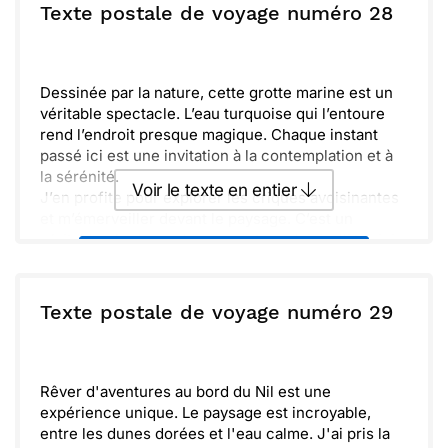
relaxante et vivifiante. Hâte de partager tout cela
ou :
Texte postale de voyage numéro 28
Copier
Recevoir par mail
avec toi !
Envoyer
Envoyer via Whatsapp
Dessinée par la nature, cette grotte marine est un
véritable spectacle. L’eau turquoise qui l’entoure
rend l’endroit presque magique. Chaque instant
passé ici est une invitation à la contemplation et à
la sérénité.
Voir le texte en entier
J’en profite pour explorer les criques avoisinantes
et m’émerveiller devant le paysage. C’est un
véritable régal pour les yeux et un plaisir d’être ici.
Envoyer ce texte par La Poste
Je pense à toi et à toutes nos aventures ensemble.
J’aimerais te faire découvrir cet endroit.
Restez bien en forme, car la prochaine expédition
ou :
Texte postale de voyage numéro 29
Copier
Recevoir par mail
sera mémorable !
Envoyer
Envoyer via Whatsapp
Rêver d'aventures au bord du Nil est une
expérience unique. Le paysage est incroyable,
entre les dunes dorées et l'eau calme. J'ai pris la