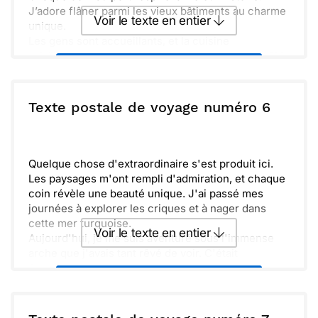
J’adore flâner parmi les vieux bâtiments au charme
Voir le texte en entier
unique.
Les gens sont accueillants, et la cuisine
méditerranéenne est à tomber par terre. J'ai goûté
Envoyer ce texte par La Poste
des plats délicieux qui resteront gravés dans ma
mémoire.
J’aimerais te faire découvrir cette île magique un
ou :
Texte postale de voyage numéro 6
Copier
Recevoir par mail
jour. Hâte de partager des souvenirs ensemble !
Envoyer
Envoyer via Whatsapp
Quelque chose d'extraordinaire s'est produit ici.
Les paysages m'ont rempli d'admiration, et chaque
coin révèle une beauté unique. J'ai passé mes
journées à explorer les criques et à nager dans
cette mer turquoise.
Voir le texte en entier
Aujourd'hui, je me suis aventuré sous l'immense
arche que j'avais tant rêvé de voir. C'était
époustouflant, un vrai moment de magie que je
Envoyer ce texte par La Poste
n'oublierai jamais.
Je pense souvent à toi et j'aimerais partager ces
expériences avec toi. Rentre à la maison avec moi
ou :
Copier
Recevoir par mail