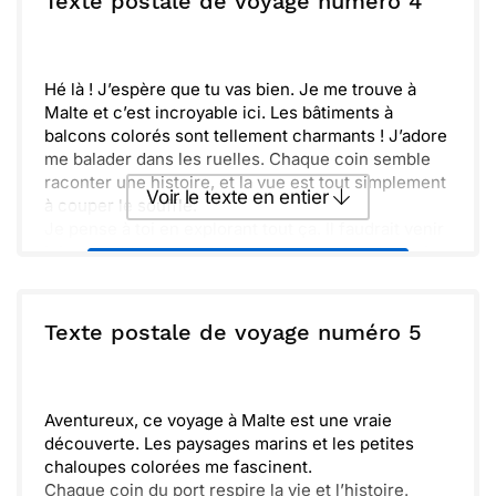
Texte postale de voyage numéro 4
La beauté de ce lieu est époustouflante.
Aujourd'hui, je m'attaque à un sentier plus difficile,
Envoyer
Envoyer via Whatsapp
mais je suis enthousiaste. La magie de ces lieux me
motive à continuer. Je suis sûr que je vais encore
Hé là ! J’espère que tu vas bien. Je me trouve à
faire des découvertes incroyables et enrichir mon
Malte et c’est incroyable ici. Les bâtiments à
voyage.
balcons colorés sont tellement charmants ! J’adore
me balader dans les ruelles. Chaque coin semble
raconter une histoire, et la vue est tout simplement
Voir le texte en entier
à couper le souffle.
Je pense à toi en explorant tout ça. Il faudrait venir
ici ensemble un jour ! Je suis sûr que tu adorerais
Envoyer ce texte par La Poste
découvrir les lieux et goûter à la cuisine locale. En
attendant, je t’enverrai plein de photos et de
souvenirs. À très vite !
ou :
Texte postale de voyage numéro 5
Copier
Recevoir par mail
Envoyer
Envoyer via Whatsapp
Aventureux, ce voyage à Malte est une vraie
découverte. Les paysages marins et les petites
chaloupes colorées me fascinent.
Chaque coin du port respire la vie et l’histoire.