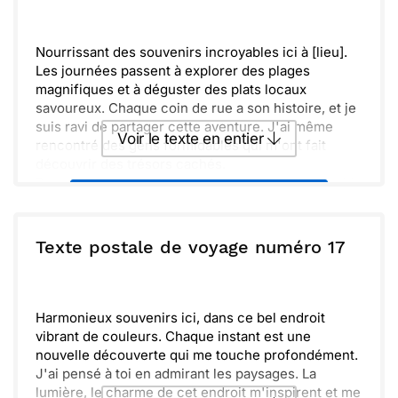
Envoyer
Envoyer via Whatsapp
Nourrissant des souvenirs incroyables ici à [lieu].
Les journées passent à explorer des plages
magnifiques et à déguster des plats locaux
savoureux. Chaque coin de rue a son histoire, et je
suis ravi de partager cette aventure. J'ai même
Voir le texte en entier
rencontré des gens formidables qui m'ont fait
découvrir des trésors cachés.
Pour te dire la vérité, il y a une ambiance incroyable
Envoyer ce texte par La Poste
qui me fait penser à la paix et à la relaxation.
Profiter des couchers de soleil spectaculaires et
de la gentillesse des habitants rend chaque
ou :
Texte postale de voyage numéro 17
Copier
Recevoir par mail
moment précieux. J'espère que tu viendras me
rejoindre ici un jour. C'est un véritable paradis
Envoyer
Envoyer via Whatsapp
d'authenticité et de beauté.
Harmonieux souvenirs ici, dans ce bel endroit
vibrant de couleurs. Chaque instant est une
nouvelle découverte qui me touche profondément.
J'ai pensé à toi en admirant les paysages. La
lumière, le charme de cet endroit m'inspirent et me