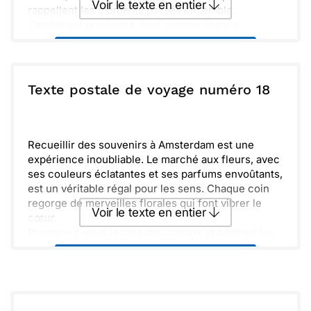
Voir le texte en entier
rappellent les moments passés ensemble.
L’amitié est précieuse, tout comme chaque
souvenir. Fais-moi signe dès que tu peux, j'ai hâte
Envoyer ce texte par La Poste
de partager cela avec toi.
ou :
Texte postale de voyage numéro 18
Copier
Recevoir par mail
Envoyer
Envoyer via Whatsapp
Recueillir des souvenirs à Amsterdam est une
expérience inoubliable. Le marché aux fleurs, avec
ses couleurs éclatantes et ses parfums envoûtants,
est un véritable régal pour les sens. Chaque coin
regorge de merveilles florales qui font vibrer le
Voir le texte en entier
cœur.
Promenez-vous le long des canaux et admirez les
charmantes maisons qui bordent les rives. Les
Envoyer ce texte par La Poste
cafés accueillants invitent à faire une pause pour
déguster une délicieuse pâtisserie, tout en
observant la vie qui s’écoule paisiblement.
ou :
Copier
Recevoir par mail
Profitez pleinement de chaque moment ici. Les