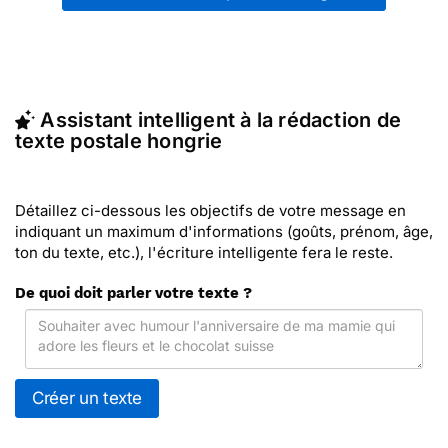
partagez ces modèles de textes sur vos réseaux
sociaux.
En quelques clics, récupérez le texte postale
Hongrie qui vous convient, ou envoyez ce texte
personnalisé par La Poste avec Merci Facteur
Assistant intelligent à la rédaction de
(c'est rapide et pas cher). Merci Facteur vous
texte postale hongrie
propose 3 modèles imprimés de postales hongrie à
envoyer avec le texte de votre choix.
Détaillez ci-dessous les objectifs de votre message en
indiquant un maximum d'informations (goûts, prénom, âge,
ton du texte, etc.), l'écriture intelligente fera le reste.
De quoi doit parler votre texte ?
Créer un texte