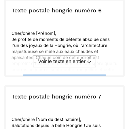
J'espère que cette carte trouvera un petit coin
dans ton foyer, comme un souvenir de la richesse
ou :
Texte postale hongrie numéro 6
Copier
Recevoir par mail
que recèle la Hongrie, en attendant de te voir
bientôt pour partager d'autres aventures.
Envoyer
Envoyer via Whatsapp
Avec toute mon affection,
[Ton Prénom]
Cher/chère [Prénom],
Je profite de moments de détente absolue dans
l'un des joyaux de la Hongrie, où l'architecture
majestueuse se mêle aux eaux chaudes et
apaisantes. Chaque coin de cet endroit est
Voir le texte en entier
empreint d'histoire et de bien-être. J'espère que tu
pourras un jour ressentir cette tranquillité et cette
beauté.
Envoyer ce texte par La Poste
Je pense à toi et aux conversations que nous
aurions en parcourant ces lieux élégants.
Avec toute mon affection,
ou :
Texte postale hongrie numéro 7
Copier
Recevoir par mail
[Ton prénom]
Envoyer
Envoyer via Whatsapp
Cher/chère [Nom du destinataire],
Salutations depuis la belle Hongrie ! Je suis