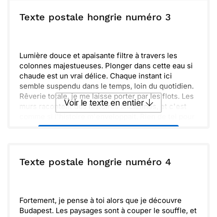
Texte postale hongrie numéro 3
Lumière douce et apaisante filtre à travers les
colonnes majestueuses. Plonger dans cette eau si
chaude est un vrai délice. Chaque instant ici
semble suspendu dans le temps, loin du quotidien.
Rêverie totale, je me laisse porter par les flots. Les
Voir le texte en entier
murs racontent des histoires anciennes, et c'est
comme si l'histoire m'enveloppait. Rien de tel pour
se ressourcer et se recentrer sur soi-même.
Envoyer ce texte par La Poste
Détente absolue, je pense à vous et à quel point
vous devriez être ici. On pourrait partager ces
moments simples ensemble. Hâte de vous
ou :
Texte postale hongrie numéro 4
Copier
Recevoir par mail
retrouver pour échanger nos souvenirs et nos
rires.
Envoyer
Envoyer via Whatsapp
Fortement, je pense à toi alors que je découvre
Budapest. Les paysages sont à couper le souffle, et