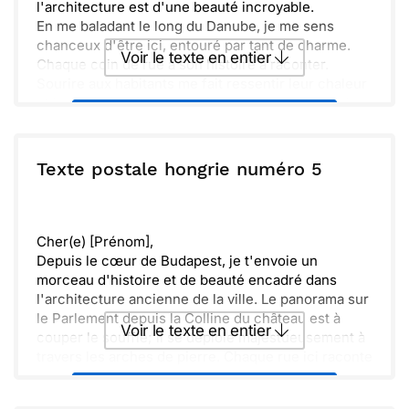
l'architecture est d'une beauté incroyable.
En me baladant le long du Danube, je me sens
chanceux d'être ici, entouré par tant de charme.
Voir le texte en entier
Chaque coin de rue a son histoire à raconter.
Sourire aux habitants me fait ressentir leur chaleur
et leur générosité. Cette ville a quelque chose de
Envoyer ce texte par La Poste
magique, un véritable trésor à explorer.
J'espère que tu pourras venir ici un jour pour vivre
tout cela ensemble. Prends soin de toi !
ou :
Texte postale hongrie numéro 5
Copier
Recevoir par mail
Envoyer
Envoyer via Whatsapp
Cher(e) [Prénom],
Depuis le cœur de Budapest, je t'envoie un
morceau d'histoire et de beauté encadré dans
l'architecture ancienne de la ville. Le panorama sur
le Parlement depuis la Colline du château est à
Voir le texte en entier
couper le souffle; il se déploie majestueusement à
travers les arches de pierre. Chaque rue ici raconte
sa propre histoire, un mélange enivrant d'art, de
Envoyer ce texte par La Poste
culture et de tradition.