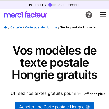
particulier
professionnel
🏠
/
Carterie
/
Carte postale Hongrie
/
Texte postale Hongrie
Vos modèles de
texte postale
Hongrie gratuits
Utilisez nos textes gratuits pour envoyer des
...afficher plus
messages postales Hongrie (ou d'autres messages
de la catégorie "
Carte postale Hongrie
") ou
Acheter une Carte postale Hongrie