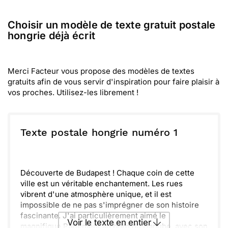
Choisir un modèle de texte gratuit postale
hongrie déjà écrit
Merci Facteur vous propose des modèles de textes
gratuits afin de vous servir d'inspiration pour faire plaisir à
vos proches. Utilisez-les librement !
Texte postale hongrie numéro 1
Découverte de Budapest ! Chaque coin de cette
ville est un véritable enchantement. Les rues
vibrent d'une atmosphère unique, et il est
impossible de ne pas s'imprégner de son histoire
fascinante. J'ai particulièrement aimé le
Voir le texte en entier
magnifique Parlement au bord du Danube, avec son