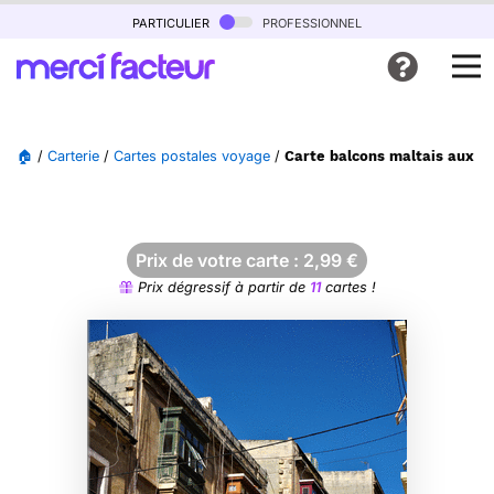
particulier
professionnel
🏠
/
Carterie
/
Cartes postales voyage
/
Carte balcons maltais aux co
Prix de votre carte :
2,99
€
Prix dégressif à partir de
11
cartes !