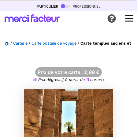
particulier
professionnel
🏠
/
Carterie
/
Carte postale de voyage
/
Carte temples anciens et pa
Prix de votre carte :
2,99
€
Prix dégressif à partir de
11
cartes !