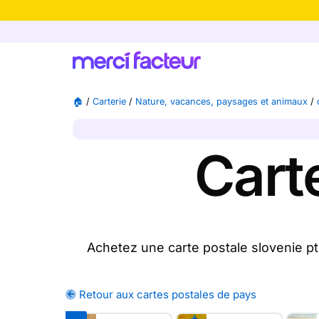
-30% de rédu
🏠
/
Carterie
/
Nature, vacances, paysages et animaux
/
Cart
Achetez une carte postale slovenie pt
achetez une ou plusieurs cartes pos
Retour aux cartes postales de pays
Merci Facteur vous