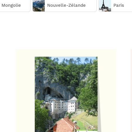
Mongolie
Nouvelle-Zélande
Paris
Comment ça marche :
Choisissez une carte postale slovenie;
✅
Personnalisez votre carte;
🎨
Payez votre commande;
💳
Nous imprimons & postons votre carte;
✉️
Elle arrive chez vous ou chez vos destinataires.
📬
Réduire