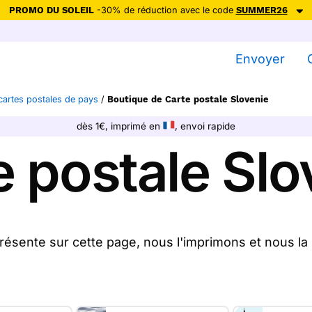
PROMO DU SOLEIL
-30% de réduction avec le code
SUMMER26
ction avec le code
SUMMER26
pour envoyer des cartes ensoleillées, jus
Envoyer
Envoyer des cartes
cartes postales de pays
/
Boutique de Carte postale Slovenie
Ne plus afficher
dès 1€, imprimé en
, envoi rapide
e postale Slo
résente sur cette page, nous l'imprimons et nous la
tales slovenie sur Merci Facteur, nous les imprimo
directement chez vos destinataires.
 propose
7
cartes postales slovenie à partir de 1€
(pri