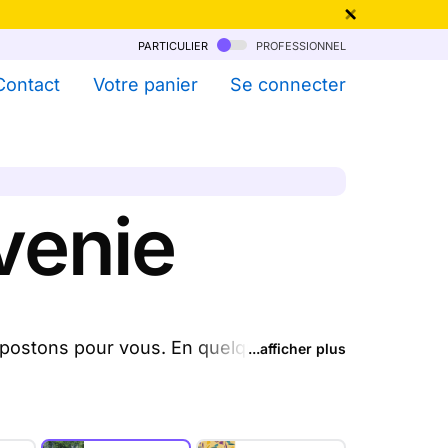
particulier
professionnel
qu'au 6 Août !
Contact
Votre panier
Se connecter
venie
 postons pour vous. En quelques clics,
...afficher plus
ns et nous les envoyons chez vous ou
.
x dégressif dès 11 cartes)