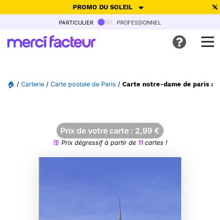
PROMO DU SOLEIL
particulier
professionnel
-30% de réduction avec le code
SUMMER26
pour envoyer des
cartes ensoleillées, jusqu'au 6 Août !
Envoyer des cartes
🏠
/
Carterie
/
Carte postale de Paris
/
Carte notre-dame de paris au 
Ne plus afficher
Prix de votre carte :
2,99
€
Prix dégressif à partir de
11
cartes !