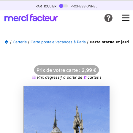
particulier
professionnel
🏠
/
Carterie
/
Carte postale vacances à Paris
/
Carte statue et jardi
Prix de votre carte :
2,99
€
Prix dégressif à partir de
11
cartes !