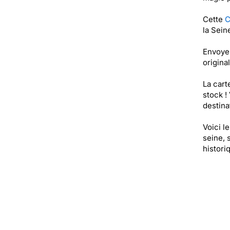
Cette
C
la Sein
Envoyez
origina
La cart
stock !
destinat
Voici l
seine, 
histori