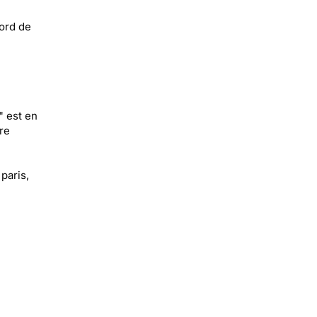
ord de
" est en
re
paris,