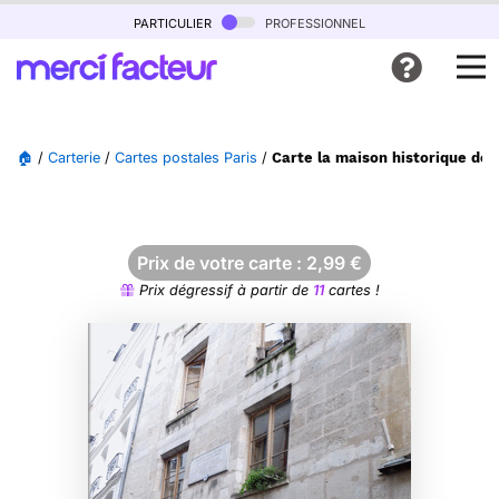
particulier
professionnel
🏠
/
Carterie
/
Cartes postales Paris
/
Carte la maison historique de p
Prix de votre carte :
2,99
€
Prix dégressif à partir de
11
cartes !