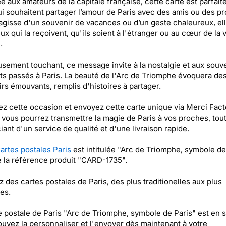
e aux amateurs de la capitale française, cette carte est parfait
i souhaitent partager l’amour de Paris avec des amis ou des p
'agisse d'un souvenir de vacances ou d’un geste chaleureux, el
eux qui la reçoivent, qu'ils soient à l'étranger ou au cœur de la v
.
sement touchant, ce message invite à la nostalgie et aux souv
 passés à Paris. La beauté de l'Arc de Triomphe évoquera de
rs émouvants, remplis d'histoires à partager.
ez cette occasion et envoyez cette carte unique via Merci Fact
, vous pourrez transmettre la magie de Paris à vos proches, tou
iant d'un service de qualité et d'une livraison rapide.
artes postales Paris
est intitulée "Arc de Triomphe, symbole de
e la référence produit "CARD-1735".
 des cartes postales de Paris, des plus traditionelles aux plus
les.
e postale de Paris "Arc de Triomphe, symbole de Paris" est en s
uvez la personnaliser et l'envoyer dès maintenant à votre