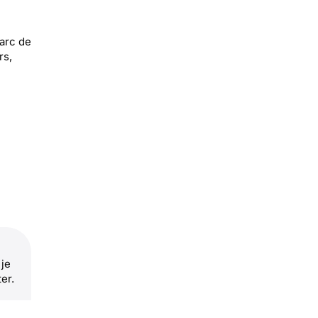
 arc de
rs,
 je
er.