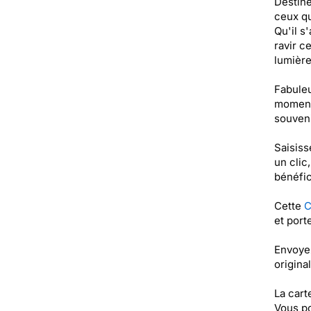
Destiné
ceux qu
Qu'il s
ravir c
lumière
Fabuleu
moments
souveni
Saisiss
un clic
bénéfic
Cette
C
et port
Envoyez
origina
La cart
Vous po