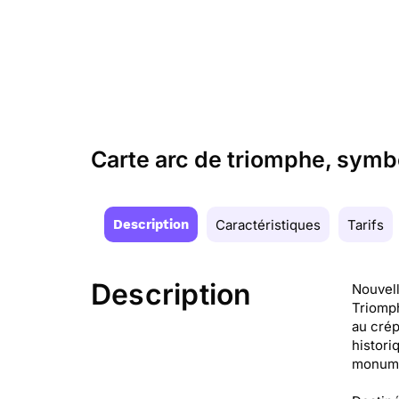
Carte arc de triomphe, symb
Description
Caractéristiques
Tarifs
Description
Nouvell
Triomph
au crép
histori
monumen