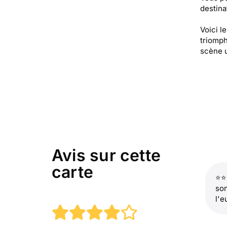
destinat
Voici l
triomph
scène u
Avis sur cette
carte
⭐⭐
son
l'e