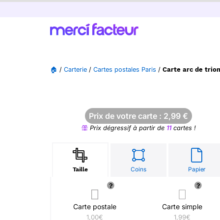
🏠
/
Carterie
/
Cartes postales Paris
/
Carte arc de trio
Prix de votre carte :
2,99
€
Prix dégressif à partir de
11
cartes !
Coins
Papier
Taille
Carte postale
Carte simple
1,00€
1,99€