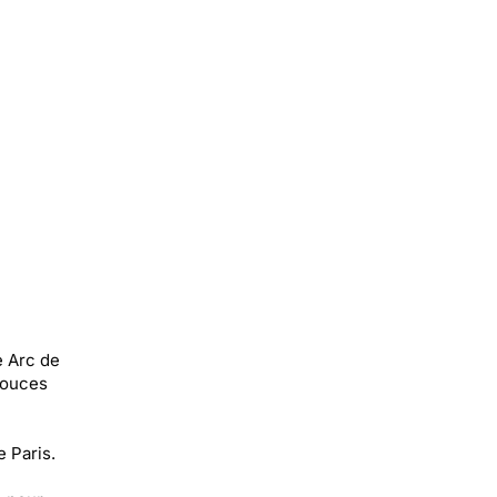
e Arc de
douces
e Paris.