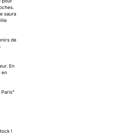
e pour
roches.
le saura
ille
enirs de
s
eur. En
t en
 Paris"
tock !