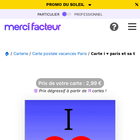
PROMO DU SOLEIL
particulier
professionnel
-30% de réduction avec le code
SUMMER26
pour envoyer des
cartes ensoleillées, jusqu'au 6 Août !
Envoyer des cartes
🏠
/
Carterie
/
Carte postale vacances Paris
/
Carte i ♥ paris et sa t
Ne plus afficher
Prix de votre carte :
2,99
€
Prix dégressif à partir de
11
cartes !