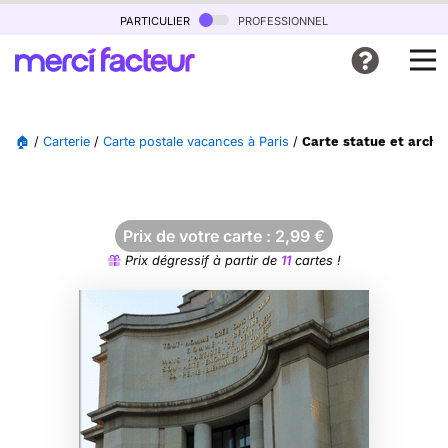
particulier
professionnel
🏠
/
Carterie
/
Carte postale vacances à Paris
/
Carte statue et archit
Prix de votre carte :
2,99
€
Prix dégressif à partir de
11
cartes !