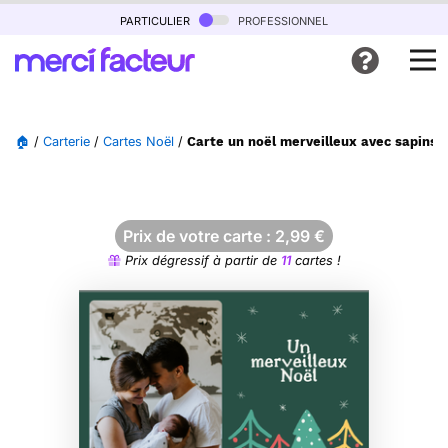
particulier
professionnel
🏠
/
Carterie
/
Cartes Noël
/
Carte un noël merveilleux avec sapins 
Prix de votre carte :
2,99
€
Prix dégressif à partir de
11
cartes !