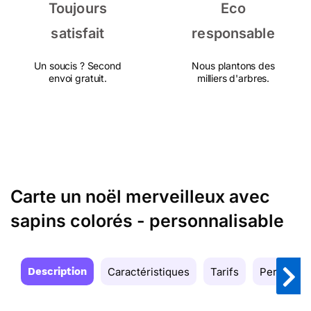
Toujours
Eco
satisfait
responsable
Un soucis ? Second
Nous plantons des
envoi gratuit.
milliers d'arbres.
Carte un noël merveilleux avec
sapins colorés - personnalisable
Description
Caractéristiques
Tarifs
Personnal