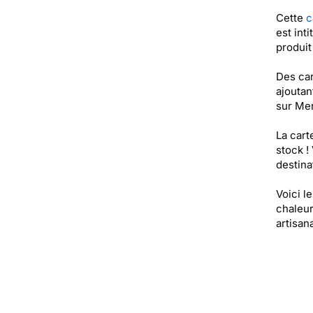
Cette
c
est int
produi
Des car
ajoutan
sur Mer
La cart
stock !
destinat
Voici l
chaleur
artisan