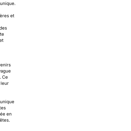
 unique.
ères et
 des
te
et
venirs
vague
. Ce
 leur
 unique
tes
sée en
êtes.