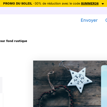
PROMO DU SOLEIL
-30% de réduction avec le code
SUMMER26
ction avec le code
SUMMER26
pour envoyer des cartes ensoleillées, jus
Envoyer
Envoyer des cartes
Ne plus afficher
 sur fond rustique