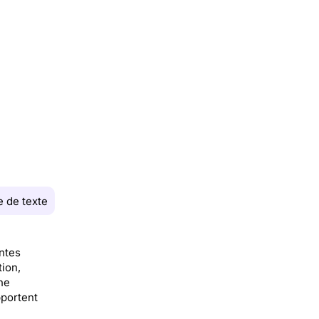
 de texte
ntes
ion,
he
pportent