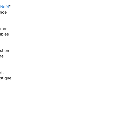
 Noël
"
ence
r en
ables
st en
re
e,
ustique,