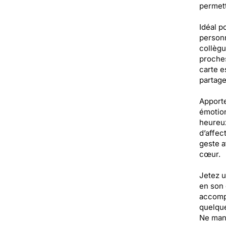
permett
Idéal p
personn
collègu
proches
carte e
partage
Apporte
émotion
heureux
d’affec
geste a
cœur.
Jetez u
en son 
accompa
quelque
Ne manq