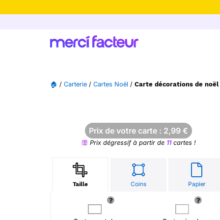
-30% de rédu
🏠
/
Carterie
/
Cartes Noël
/
Carte décorations de noël
Prix de votre carte :
2,99
€
Prix dégressif à partir de
11
cartes !
Coins
Papier
Taille