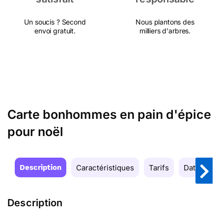
Un soucis ? Second
Nous plantons des
envoi gratuit.
milliers d'arbres.
Carte bonhommes en pain d'épice
pour noël
Description
Caractéristiques
Tarifs
Date de la
Description