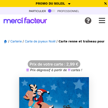
PROMO DU SOLEIL
particulier
professionnel
-30% de réduction avec le code
SUMMER26
pour envoyer des
cartes ensoleillées, jusqu'au 6 Août !
Envoyer des cartes
🏠
/
Carterie
/
Carte de joyeux Noël
/
Carte renne et traîneau pour le
Ne plus afficher
Prix de votre carte :
2,99
€
Prix dégressif à partir de
11
cartes !