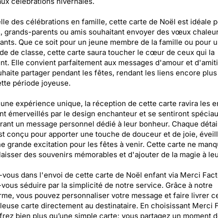
ux célébrations hivernales.
lle des célébrations en famille, cette carte de Noël est idéale p
, grands-parents ou amis souhaitant envoyer des vœux chaleu
ants. Que ce soit pour un jeune membre de la famille ou pour 
e de classe, cette carte saura toucher le cœur de ceux qui la
nt. Elle convient parfaitement aux messages d'amour et d'amit
uhaite partager pendant les fêtes, rendant les liens encore plus
tte période joyeuse.
 une expérience unique, la réception de cette carte ravira les e
ont émerveillés par le design enchanteur et se sentiront spécia
ant un message personnel dédié à leur bonheur. Chaque détail
st conçu pour apporter une touche de douceur et de joie, éveil
ne grande excitation pour les fêtes à venir. Cette carte ne man
laisser des souvenirs mémorables et d'ajouter de la magie à leu
vous dans l'envoi de cette carte de Noël enfant via Merci Fact
-vous séduire par la simplicité de notre service. Grâce à notre
rme, vous pouvez personnaliser votre message et faire livrer c
leuse carte directement au destinataire. En choisissant Merci 
frez bien plus qu’une simple carte; vous partagez un moment d