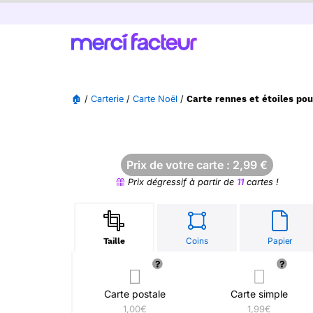
🏠
/
Carterie
/
Carte Noël
/
Carte rennes et étoiles pou
Prix de votre carte :
2,99
€
Prix dégressif à partir de
11
cartes !
Coins
Papier
Taille
Carte postale
Carte simple
1,00€
1,99€