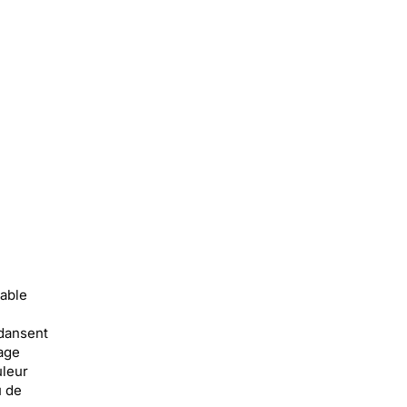
table
dansent
age
uleur
u de