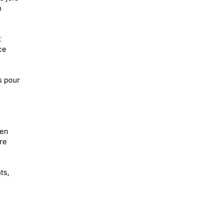
n
t
ce
s pour
 en
re
ts,