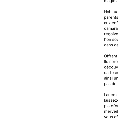
magie a
Habitue
parents
aux enf
camarad
reçoive
l'on so
dans ce
Offrant
Ils ser
découvr
carte e
ainsi u
pas de 
Lancez-
laissez
platefo
merveil
vous of