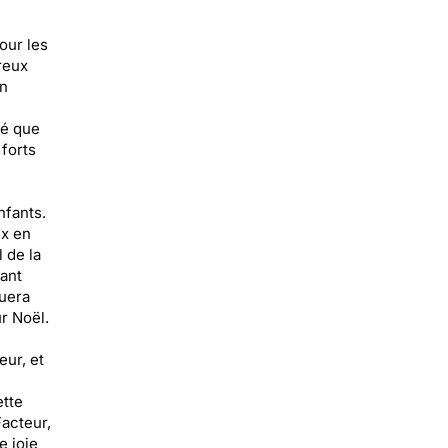
our les
reux
un
ié que
 forts
nfants.
ux en
 de la
lant
quera
r Noël.
eur, et
ette
Facteur,
e joie