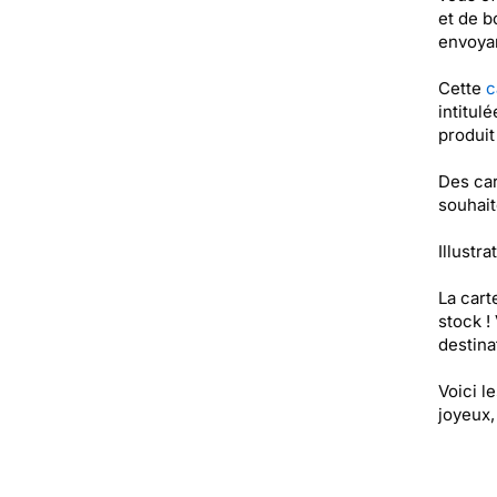
et de b
envoyan
Cette
c
intitul
produi
Des car
souhait
Illustr
La cart
stock !
destinat
Voici l
joyeux,