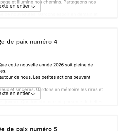
ropage et illumine nos chemins. Partageons nos
texte en entier
ne de nouveautés. Gardons espoir en demain et
e ensemble, main dans la main.
texte par La Poste
ge de paix numéro 4
ecevoir par mail
Envoyer
 Que cette nouvelle année 2026 soit pleine de
hes.
e autour de nous. Les petites actions peuvent
ux et sincères. Gardons en mémoire les rires et
texte en entier
 et joyeux. Que ton chemin soit parsemé de belles
texte par La Poste
ge de paix numéro 5
ecevoir par mail
Envoyer