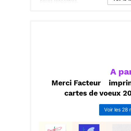
belles rencontres.
Envoyer ce 
ou :
Copier
R
A pa
Merci Facteur
impri
cartes de voeux 2
Voir les 28