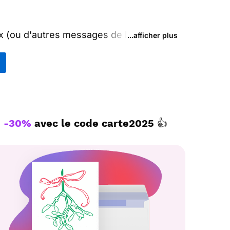
x (ou d'autres messages de la catégorie
...afficher plus
 sur vos réseaux sociaux.
, ou envoyez ce texte personnalisé par
modèles imprimés de de voeux 2026 et
ix.
-30%
avec le code
carte2025
👍