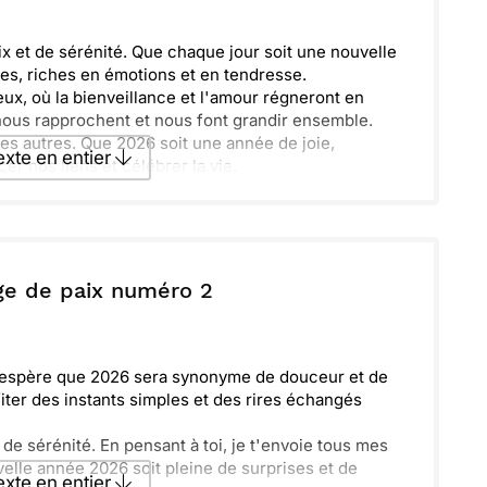
 et de sérénité. Que chaque jour soit une nouvelle
es, riches en émotions et en tendresse.
ux, où la bienveillance et l'amour régneront en
 nous rapprochent et nous font grandir ensemble.
les autres. Que 2026 soit une année de joie,
texte en entier
r nos liens et célébrer la vie.
texte par La Poste
ge de paix numéro 2
ecevoir par mail
Envoyer
'espère que 2026 sera synonyme de douceur et de
ter des instants simples et des rires échangés
de sérénité. En pensant à toi, je t'envoie tous mes
elle année 2026 soit pleine de surprises et de
texte en entier