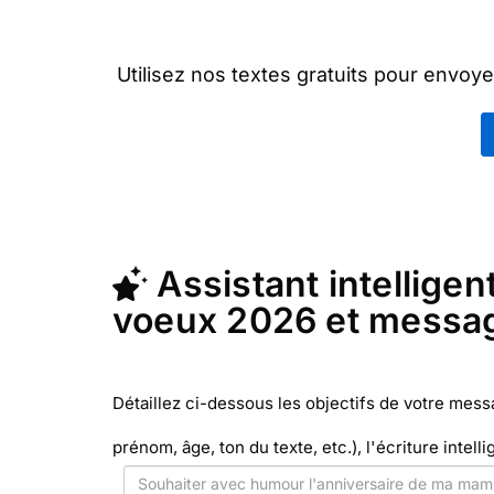
Utilisez nos textes gratuits pour envo
"
Cartes de Voeux de Bon
En quelques clics, récupérez le texte
La Poste avec Merci Facteur (c'est 
me
Assistant intelligen
voeux 2026 et messag
Détaillez ci-dessous les objectifs de votre mes
prénom, âge, ton du texte, etc.), l'écriture intelli