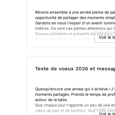
Rêvons ensemble à une année pleine de paix
opportunité de partager des moments simpl
Gardons en nous l'espoir d'un avenir lumine
maîtres. Ce sont ces petites attentions qui
Soyons solidaires et présents les uns pour 
Voir le 
d'aventures et de découvertes, pour renforce
Envoyer ce 
ou :
Texte de voeux 2026 et messa
Copier
R
Quesqu’encore une année qui s'achève ! J
moments partagés. Prends le temps de profi
autour de la table.
Que chaque jour t'apporte un peu de joie et 
vœux de paix et de bonheur. Que cette nouv
Voir le 