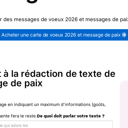
yer des messages de voeux 2026 et messages de pai
ne Année 2026
") ou partagez ces modèles de textes
 de voeux 2026 et message de paix qui vous convient
Acheter une carte de voeux 2026 et message de paix
rapide et pas cher). Merci Facteur vous propose 28 
ssages de paix à envoyer avec le texte de votre cho
t à la rédaction de texte de
e de paix
sage en indiquant un maximum d'informations (goûts,
gente fera le reste.
De quoi doit parler votre texte ?