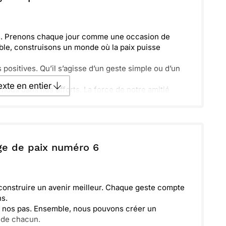
. Prenons chaque jour comme une occasion de
le, construisons un monde où la paix puisse
positives. Qu’il s’agisse d’un geste simple ou d’un
texte en entier
ous dans nos efforts. La force de notre amitié
onie. Cultivons la paix en 2026 et au-delà, pour
texte par La Poste
ge de paix numéro 6
ecevoir par mail
Envoyer
construire un avenir meilleur. Chaque geste compte
ns.
r nos pas. Ensemble, nous pouvons créer un
 de chacun.