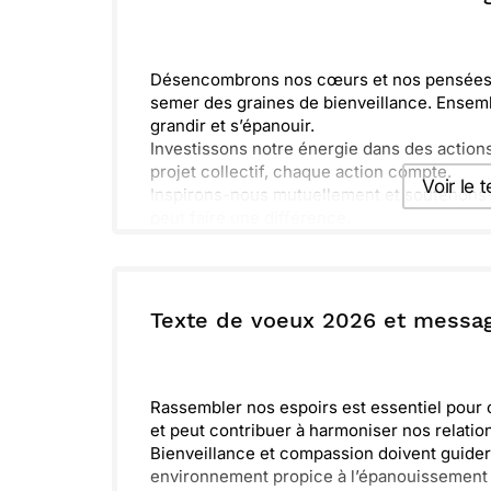
Désencombrons nos cœurs et nos pensées
semer des graines de bienveillance. Ensemb
grandir et s’épanouir.
Investissons notre énergie dans des actions 
projet collectif, chaque action compte.
Voir le 
Inspirons-nous mutuellement et soutenons-n
peut faire une différence.
Imaginons un avenir lumineux, rempli d’harm
Envoyer ce 
nous et les générations futures.
ou :
Texte de voeux 2026 et messa
Copier
R
Rassembler nos espoirs est essentiel pour 
et peut contribuer à harmoniser nos relatio
Bienveillance et compassion doivent guide
environnement propice à l’épanouissement