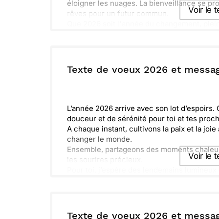
éloigner les nuages. La bienveillance se p
Voir le 
rêves pour un futur commun.
Que 2026 soit l'année du changement, plei
restons unis. À nous d'écrire notre histoir
Envoyer ce 
ou :
Texte de voeux 2026 et messa
Copier
R
L’année 2026 arrive avec son lot d’espoirs.
douceur et de sérénité pour toi et tes proc
A chaque instant, cultivons la paix et la joi
changer le monde.
Ensemble, partageons des moments chaleure
Voir le 
les sourires précieux.
Pour toi, j’espère des lendemains lumineux
découvertes.
Envoyer ce 
ou :
Texte de voeux 2026 et messa
Copier
R