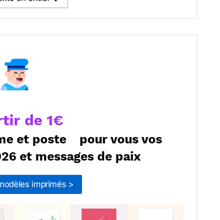
texte par La Poste
ecevoir par mail
Envoyer
rtir de 1€
me et poste
pour vous vos
026 et messages de paix
 modèles imprimés >