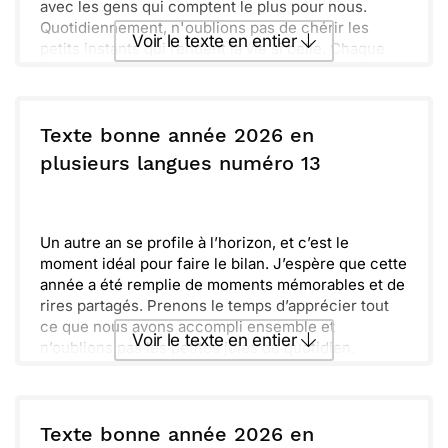
avec les gens qui comptent le plus pour nous.
Quotidiennement, n'oublions pas de chérir les
Voir le texte en entier
petits instants qui rendent la vie si belle. Chaque
jour est une occasion de créer des souvenirs
mémorables à vivre ensemble.
Envoyer ce texte par La Poste
Maintenant, regardons vers l'avenir avec
optimisme et détermination. Que chaque défi soit
Texte bonne année 2026 en
une source d’apprentissage et que chaque réussite
ou :
plusieurs langues numéro 13
Copier
Recevoir par mail
soit célébrée. Ensemble, faisons de 2026 une
année inoubliable !
Envoyer
Envoyer via Whatsapp
Un autre an se profile à l’horizon, et c’est le
moment idéal pour faire le bilan. J’espère que cette
année a été remplie de moments mémorables et de
rires partagés. Prenons le temps d’apprécier tout
ce que nous avons accompli ensemble et
Voir le texte en entier
n’oublions pas les petites joies du quotidien.
Maintenant, c’est le moment de tourner la page et
d’accueillir de nouveaux défis. Je te souhaite une
Envoyer ce texte par La Poste
année pleine de découvertes et de passion, où
chaque jour apporte son lot de surprises. Que la
Texte bonne année 2026 en