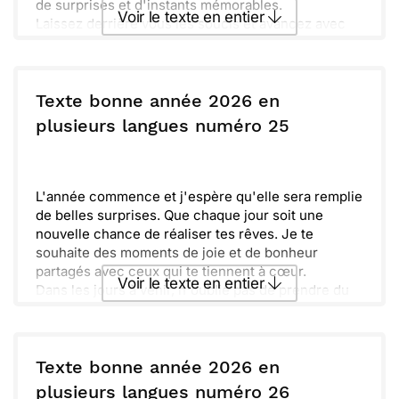
de surprises et d'instants mémorables.
Voir le texte en entier
Laissez derrière vous les soucis et avancez avec
enthousiasme. Amusez-vous, créez de nouveaux
souvenirs et savourez chaque moment. En avant
Envoyer ce texte par La Poste
pour une année éclatante, pleine de bonheur et
d'amitié. Meilleurs vœux à vous et à vos proches !
Texte bonne année 2026 en
ou :
plusieurs langues numéro 25
Copier
Recevoir par mail
Envoyer
Envoyer via Whatsapp
L'année commence et j'espère qu'elle sera remplie
de belles surprises. Que chaque jour soit une
nouvelle chance de réaliser tes rêves. Je te
souhaite des moments de joie et de bonheur
partagés avec ceux qui te tiennent à cœur.
Voir le texte en entier
Dans les jours à venir, n'oublie pas de prendre du
temps pour toi. La vie est précieuse et il est
important de s'accorder des pauses. Prends le
Envoyer ce texte par La Poste
temps de savourer les petites choses du quotidien.
Cette nouvelle année 2026 est aussi une occasion
Texte bonne année 2026 en
d'apprendre et de grandir. Les défis peuvent être
ou :
plusieurs langues numéro 26
Copier
Recevoir par mail