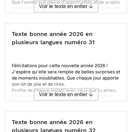
Que l'année soit pleine d'opportunités et de projets
Voir le texte en entier
passionnants qui t'inspirent et te motivent à aller de
l'avant.
Prenons le temps d'explorer ensemble tout ce que
Envoyer ce texte par La Poste
cette année a à offrir. Je suis impatient(e) de
découvrir tout ce que nous vivrons. Ensemble,
Texte bonne année 2026 en
nous ferons de 2026 une année inoubliable,
ou :
plusieurs langues numéro 31
Copier
Recevoir par mail
remplie de joie et d'évasion. À très bientôt !
Envoyer
Envoyer via Whatsapp
Félicitations pour cette nouvelle année 2026 !
J'espère qu'elle sera remplie de belles surprises et
de moments inoubliables. Que chaque jour apporte
son lot de joie et de rires.
Profite de chaque instant avec ceux que tu aimes,
Voir le texte en entier
car ce sont les souvenirs partagés qui comptent
vraiment. N'oublie pas de prendre soin de toi et de
réaliser tes rêves.
Envoyer ce texte par La Poste
De nouvelles aventures t'attendent et je suis sûr(e)
que tu sauras les saisir. Reste ouvert(e) aux
Texte bonne année 2026 en
opportunités qui se présenteront à toi.
ou :
plusieurs langues numéro 32
Copier
Recevoir par mail