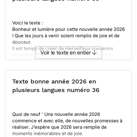
Envoyer
Envoyer via Whatsapp
Voici le texte :
Bonheur et lumière pour cette nouvelle année 2026
! Que les jours à venir soient remplis de joie et de
douceur.
Il est temps de créer de merveilleux souvenirs
Voir le texte en entier
ensemble. Que chaque moment soit spécial et
inoubliable.
Souhaitons-nous une année riche en amour, en
Envoyer ce texte par La Poste
rires et en découvertes. Profitons des petits
plaisirs du quotidien.
Texte bonne année 2026 en
Saisissons chaque opportunité d'avancer et de
ou :
plusieurs langues numéro 36
Copier
Recevoir par mail
grandir. Ensemble, nous ferons de 2026 une année
mémorable !
Envoyer
Envoyer via Whatsapp
Quoi de neuf ' Une nouvelle année 2026
commence et avec elle, de nouvelles promesses à
réaliser. J’espère que 2026 sera remplie de
moments mémorables et de joie.