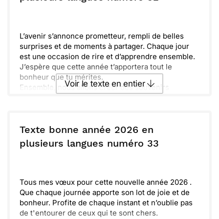
Hâte de partager tout cela avec toi. Ensemble,
faisons de 2026 une année mémorable !
Envoyer
Envoyer via Whatsapp
L’avenir s’annonce prometteur, rempli de belles
surprises et de moments à partager. Chaque jour
est une occasion de rire et d’apprendre ensemble.
J’espère que cette année t’apportera tout le
bonheur que tu mérites.
Voir le texte en entier
Ensemble, nous allons créer des souvenirs
inoubliables, qu’il s’agisse de petites escapades ou
de grandes aventures. N’oublions pas de prendre le
Envoyer ce texte par La Poste
temps de savourer les petites choses, qui rendent
la vie encore plus belle.
Texte bonne année 2026 en
Faisons preuve d’audace et de créativité dans nos
ou :
plusieurs langues numéro 33
Copier
Recevoir par mail
projets. Laissez place à l'imagination et à la passion
dans tout ce que nous entreprenons.
Envoyer
Envoyer via Whatsapp
Prends soin de toi et n’hésite pas à me donner de
tes nouvelles. Je suis impatient de découvrir ce
Tous mes vœux pour cette nouvelle année 2026 .
que 2026 nous réserve.
Que chaque journée apporte son lot de joie et de
bonheur. Profite de chaque instant et n’oublie pas
de t'entourer de ceux qui te sont chers.