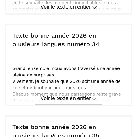
Je te souhaite des moments inoubliables et des
Voir le texte en entier
souvenirs précieux. Que ton chemin soit lumineux
et plein de succès dans tous tes projets. Ensemble,
construisons des souvenirs magiques.
Envoyer ce texte par La Poste
Texte bonne année 2026 en
ou :
plusieurs langues numéro 34
Copier
Recevoir par mail
Envoyer
Envoyer via Whatsapp
Grandi ensemble, nous avons traversé une année
pleine de surprises.
Vivement, je souhaite que 2026 soit une année de
joie et de bonheur pour nous tous.
Chaque moment que nous partageons reste gravé
Voir le texte en entier
dans mon cœur, et j'espère en créer encore
beaucoup d'autres.
Célébrons cette nouvelle année 2026 avec espoir
Envoyer ce texte par La Poste
et enthousiasme pour tout ce qu'elle nous
apportera.
Texte bonne année 2026 en
ou :
plusieurs langues numéro 35
Copier
Recevoir par mail