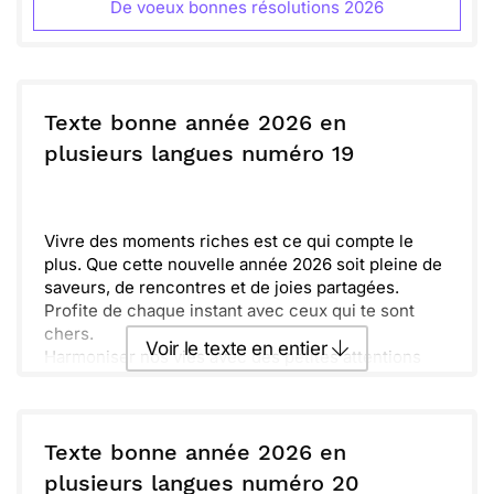
De voeux bonnes résolutions 2026
Texte bonne année 2026 en
plusieurs langues numéro 19
Vivre des moments riches est ce qui compte le
plus. Que cette nouvelle année 2026 soit pleine de
saveurs, de rencontres et de joies partagées.
Profite de chaque instant avec ceux qui te sont
chers.
Voir le texte en entier
Harmoniser nos vies avec des petites attentions
apporte du bonheur. Que les rires résonnent autour
de toi et que chaque jour soit un nouveau départ.
Envoyer ce texte par La Poste
Les échanges, les souvenirs et les douceurs de la
vie sont essentiels.
Texte bonne année 2026 en
Qu'il en soit ainsi pour toute l'année. N'oublions
ou :
plusieurs langues numéro 20
Copier
Recevoir par mail