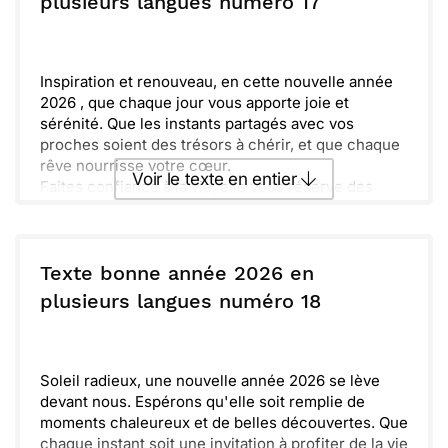
plusieurs langues numéro 17
Envoyer
Envoyer via Whatsapp
Inspiration et renouveau, en cette nouvelle année
2026 , que chaque jour vous apporte joie et
sérénité. Que les instants partagés avec vos
proches soient des trésors à chérir, et que chaque
rêve nourrisse votre cœur.
Voir le texte en entier
Faites confiance à la vie, elle vous réserve des
surprises merveilleuses et des occasions
d'épanouissement. Il est temps de vous entourer
Envoyer ce texte par La Poste
des êtres chers, de célébrer chaque moment et de
construire des souvenirs inoubliables.
Texte bonne année 2026 en
ou :
plusieurs langues numéro 18
Copier
Recevoir par mail
Envoyer
Envoyer via Whatsapp
Soleil radieux, une nouvelle année 2026 se lève
devant nous. Espérons qu'elle soit remplie de
moments chaleureux et de belles découvertes. Que
chaque instant soit une invitation à profiter de la vie