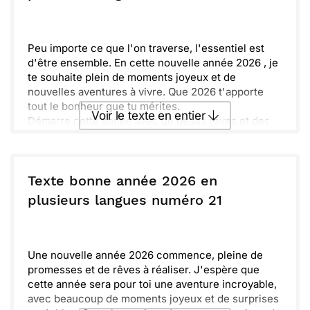
pas de cuisiner ensemble et de partager nos plats
préférés pour un bonheur durable. Ensemble,
Envoyer
Envoyer via Whatsapp
construisons un avenir plein de promesses et
d'amour.
Peu importe ce que l'on traverse, l'essentiel est
d'être ensemble. En cette nouvelle année 2026 , je
te souhaite plein de moments joyeux et de
nouvelles aventures à vivre. Que 2026 t'apporte
tout le bonheur que tu mérites.
Voir le texte en entier
Démarre cette année avec de beaux rêves et des
projets plein la tête. N'oublie pas de prendre soin
de toi et de savourer chaque instant. La vie est
Envoyer ce texte par La Poste
précieuse et chaque jour est une chance à saisir.
Bâtissons des souvenirs inoubliables en 2026. Que
Texte bonne année 2026 en
notre amitié continue de grandir et d'évoluer,
ou :
plusieurs langues numéro 21
Copier
Recevoir par mail
remplie de rires et de tendres souvenirs. Je suis là
pour toi, aujourd'hui et toujours.
Envoyer
Envoyer via Whatsapp
Une nouvelle année 2026 commence, pleine de
promesses et de rêves à réaliser. J'espère que
cette année sera pour toi une aventure incroyable,
avec beaucoup de moments joyeux et de surprises