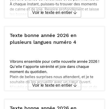
À chaque instant, puisses-tu trouver des moments
de calme et de joie. Respire profondément et laisse
Voir le texte en entier
les bonnes énergies entrer dans ta vie.
N’oublie pas de chérir chaque souvenir et chaque
rencontre. Ils apportent une couleur unique à ton
Envoyer ce texte par La Poste
parcours.
Ensemble, partageons des rires et des rêves pour
Texte bonne année 2026 en
cette année 2026. Je te souhaite le meilleur et
ou :
plusieurs langues numéro 4
Copier
Recevoir par mail
plein de douceur.
Envoyer
Envoyer via Whatsapp
Vibrons ensemble pour cette nouvelle année 2026 !
Qu'elle t'apporte sérénité et joie dans chaque
moment du quotidien.
Plein de belles surprises nous attendent, et je te
souhaite de les accueillir avec un cœur ouvert.
Voir le texte en entier
N'oublie pas de prendre le temps de respirer et de
profiter de la vie.
Que la paix et l'harmonie t'accompagnent tout au
Envoyer ce texte par La Poste
long de l'année. Hâte de partager de précieux
instants ensemble.
Texte bonne année 2026 en