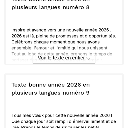
Fais de cette année une belle réussite, riche en
ou :
plusieurs langues numéro 8
Copier
Recevoir par mail
expériences et en rires. Que chaque instant soit
précieux et que tu trouves le bonheur dans les
Envoyer
Envoyer via Whatsapp
petites choses.
Inspire et avance vers une nouvelle année 2026 .
2026 est là, pleine de promesses et d'opportunités.
Célébrons chaque moment que nous avons
ensemble, l'amour et l'amitié qui nous unissent.
Tout au long de cette année, prenons le temps de
Voir le texte en entier
partager des rires, d'apprendre et de grandir.
N'oublions pas de soutenir ceux qui nous
entourent et d'aspirer à notre meilleur.
Envoyer ce texte par La Poste
La vie est faite de petits instants qui comptent. Que
cette année t’apporte la joie, la prospérité et
Texte bonne année 2026 en
surtout, de précieux souvenirs à chérir. Ensemble,
ou :
plusieurs langues numéro 9
Copier
Recevoir par mail
faisons de 2026 une année mémorable.
Envoyer
Envoyer via Whatsapp
Tous mes vœux pour cette nouvelle année 2026 !
Que chaque jour soit rempli d'émerveillement et de
joie. Prends le temps de savourer les petits