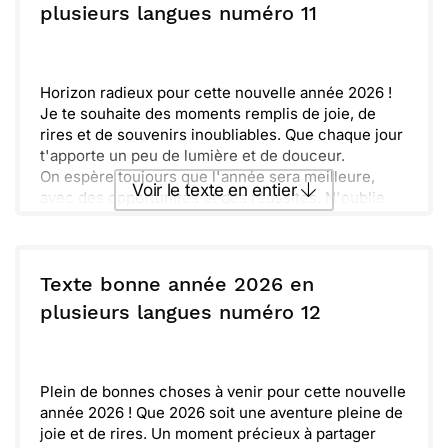
plusieurs langues numéro 11
Horizon radieux pour cette nouvelle année 2026 !
Je te souhaite des moments remplis de joie, de
rires et de souvenirs inoubliables. Que chaque jour
t'apporte un peu de lumière et de douceur.
On espère toujours que l'année sera meilleure,
Voir le texte en entier
avec des opportunités et des réussites. N'oublie
pas que la vie est faite de petites choses qui
rendent chaque instant précieux.
Envoyer ce texte par La Poste
Prends le temps de savourer chaque expérience et
de partager des instants simples avec ceux qui te
Texte bonne année 2026 en
sont chers. La famille et l'amitié sont des cadeaux
ou :
plusieurs langues numéro 12
Copier
Recevoir par mail
inestimables.
Meilleurs vœux pour 2026 ! Que cette année soit
Envoyer
Envoyer via Whatsapp
synonyme de bonheur et de découvertes.
Plein de bonnes choses à venir pour cette nouvelle
année 2026 ! Que 2026 soit une aventure pleine de
joie et de rires. Un moment précieux à partager