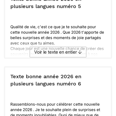
ou :
plusieurs langues numéro 5
Copier
Recevoir par mail
Envoyer
Envoyer via Whatsapp
Qualité de vie, c'est ce que je te souhaite pour
cette nouvelle année 2026 . Que 2026 t'apporte de
belles surprises et des moments de joie partagés
avec ceux que tu aimes.
Chaque jour est une nouvelle chance de créer des
Voir le texte en entier
souvenirs inoubliables. Je pense souvent à nos
moments passés ensemble et j'espère qu'on
pourra en vivre d'autres très bientôt.
Envoyer ce texte par La Poste
Harmonise ton quotidien avec des rires et des
sourires. Je te souhaite tout le bonheur du monde
Texte bonne année 2026 en
pour cette année à venir et au-delà. Prends soin de
ou :
plusieurs langues numéro 6
Copier
Recevoir par mail
toi !
Envoyer
Envoyer via Whatsapp
Rassemblons-nous pour célébrer cette nouvelle
année 2026 . Je te souhaite plein de surprises et
de moments inoubliables. Quoi de mieux que de