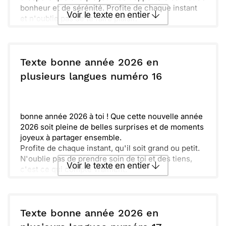
bonheur et de sérénité. Profite de chaque instant
Voir le texte en entier
et n'oublie pas de te faire plaisir.
Nouveaux défis et belles surprises t'attendent. Que
cette année 2026 soit l'occasion de réaliser tous
Envoyer ce texte par La Poste
tes rêves, même les plus fous. Je suis sûr que tu
sauras les embrasser avec enthousiasme et
Texte bonne année 2026 en
courage. Ensemble, faisons en sorte que chaque
ou :
plusieurs langues numéro 16
Copier
Recevoir par mail
moment compte. À très bientôt !
Envoyer
Envoyer via Whatsapp
bonne année 2026 à toi ! Que cette nouvelle année
2026 soit pleine de belles surprises et de moments
joyeux à partager ensemble.
Profite de chaque instant, qu'il soit grand ou petit.
N'oublie pas de prendre soin de toi et des tiens,
Voir le texte en entier
c'est ce qui compte vraiment.
Les souvenirs que nous créons feront vibrer nos
cœurs pour l'avenir. Faisons de 2026 une belle
Envoyer ce texte par La Poste
aventure ensemble !
Texte bonne année 2026 en
ou :
Copier
Recevoir par mail