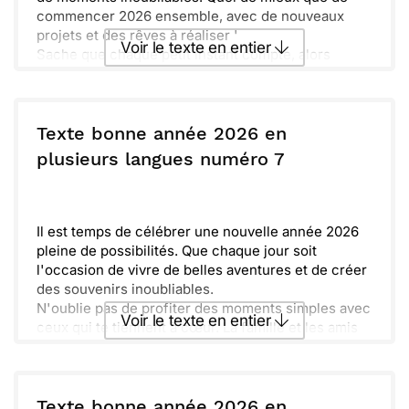
commencer 2026 ensemble, avec de nouveaux
projets et des rêves à réaliser '
Voir le texte en entier
Sache que chaque petit instant compte, alors
profitons des jours à venir. Quelles aventures nous
attendent ' Je suis sûr qu’on va créer des
Envoyer ce texte par La Poste
souvenirs mémorables. Restons unis et joyeux
dans tout ce que nous ferons.
Texte bonne année 2026 en
Alors, prêt à relever les défis qui se présentent à
ou :
plusieurs langues numéro 7
Copier
Recevoir par mail
nous ' Que cette année soit pleine de bonheur et
de réussite. Souviens-toi, tu peux toujours compter
Envoyer
Envoyer via Whatsapp
sur moi, et ensemble, on fera de grandes choses.
Il est temps de célébrer une nouvelle année 2026
pleine de possibilités. Que chaque jour soit
l'occasion de vivre de belles aventures et de créer
des souvenirs inoubliables.
N'oublie pas de profiter des moments simples avec
Voir le texte en entier
ceux qui te tiennent à cœur. La famille et les amis
font toute la différence dans nos vies.
Ensemble, nous pouvons surmonter les défis et
Envoyer ce texte par La Poste
savourer les joies. Que ce début d'année soit
rempli de chaleur et d'amour.
Texte bonne année 2026 en