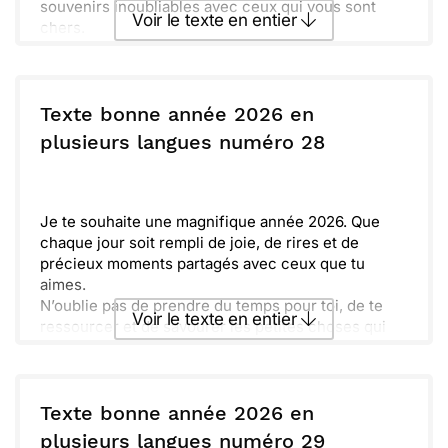
souvenirs inoubliables avec ceux qui vous sont
Voir le texte en entier
chers.
Que la santé, l'amour et la réussite vous
accompagnent tout au long de 2026. Qu'elle soit
Envoyer ce texte par La Poste
qualificative et vous ouvre des portes vers de
nouvelles aventures. Prenez soin de vous et
Texte bonne année 2026 en
n'oubliez jamais de rêver grand.
ou :
plusieurs langues numéro 28
Copier
Recevoir par mail
Envoyer
Envoyer via Whatsapp
Je te souhaite une magnifique année 2026. Que
chaque jour soit rempli de joie, de rires et de
précieux moments partagés avec ceux que tu
aimes.
N’oublie pas de prendre du temps pour toi, de te
Voir le texte en entier
ressourcer et de savourer les petites choses qui
rendent la vie si belle. Chaque instant compte et
mérite d'être célébré à sa manière.
Envoyer ce texte par La Poste
Sache que je suis toujours là pour toi, prêt à te
soutenir dans tes projets. Ensemble, faisons de
Texte bonne année 2026 en
cette année une aventure inoubliable où nos rêves
ou :
plusieurs langues numéro 29
Copier
Recevoir par mail