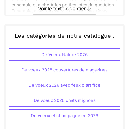
ensemble et à chérir les petites joies du quotidien.
Voir le texte en entier
Ensemble, avançons vers 2026 avec des rêves
plein le cœur. Émerveillons-nous devant chaque
opportunité et restons soudés dans les moments
Envoyer ce texte par La Poste
de bonheur. Que cette année soit douce et
lumineuse, comme le sable doré qui brille sous le
Les catégories de notre catalogue :
soleil. À très bientôt pour partager tout ça !
ou :
Copier
Recevoir par mail
De Voeux Nature 2026
Envoyer
Envoyer via Whatsapp
De voeux 2026 couvertures de magazines
De voeux 2026 avec feux d'artifice
De voeux 2026 chats mignons
De voeux et champagne en 2026