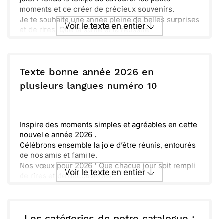
moments et de créer de précieux souvenirs.
Je te souhaite une année pleine de belles surprises
Voir le texte en entier
et de rires. Que la santé et la réussite
t'accompagnent dans tes projets. Ensemble, nous
ferons de 2026 une année inoubliable.
Envoyer ce texte par La Poste
N'oublie pas de partager tes aventures et tes
découvertes. Joyeux moments t'attendent, et j'ai
Texte bonne année 2026 en
hâte de les vivre avec toi ! À très bientôt.
ou :
plusieurs langues numéro 10
Copier
Recevoir par mail
Envoyer
Envoyer via Whatsapp
Inspire des moments simples et agréables en cette
nouvelle année 2026 .
Célébrons ensemble la joie d’être réunis, entourés
de nos amis et famille.
Nos vœux pour 2026 ' Que chaque jour soit rempli
Voir le texte en entier
de rires et de découvertes.
N’oublions pas d’apprécier les petites choses qui
rendent la vie si belle.
Envoyer ce texte par La Poste
Les catégories de notre catalogue :