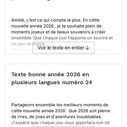
Envoyer
Envoyer via Whatsapp
Amitié, c’est ce qui compte le plus. En cette
nouvelle année 2026 , je te souhaite plein de
moments joyeux et de beaux souvenirs à créer
ensemble. Que chaque jour t’apporte un sourire et
un peu de magie.
Voir le texte en entier
Hâte de partager des rires, des surprises et aussi
de belles histoires à raconter. Je sais que 2026
sera une année exceptionnelle pour nous deux.
Envoyer ce texte par La Poste
N'oublie pas de prendre soin de toi et de réaliser
tous tes rêves. Chaque instant est précieux, et je
Texte bonne année 2026 en
suis heureux(se) de pouvoir le vivre avec toi.
ou :
plusieurs langues numéro 24
Copier
Recevoir par mail
Profite bien de tout ce que cette année pourrait
t'apporter, des changements à venir et des belles
Envoyer
Envoyer via Whatsapp
découvertes à faire. Ensemble, faisons de 2026
une année inoubliable où l’amitié brillera toujours !
Partageons ensemble les meilleurs moments de
cette nouvelle année 2026 . Que 2026 soit pleine
de rires, de joies et d'aventures inoubliables.
J'espère que chaque jour vous apportera son lot