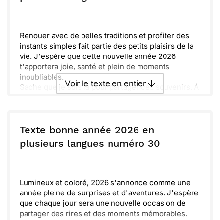
deviennent réalité.
Envoyer
Envoyer via Whatsapp
Renouer avec de belles traditions et profiter des
instants simples fait partie des petits plaisirs de la
vie. J'espère que cette nouvelle année 2026
t'apportera joie, santé et plein de moments
inoubliables.
Voir le texte en entier
Sache que je suis là pour partager ces souvenirs. À
l'aube de 2026, soyons prêts à accueillir les défis
et les aventures qui se présenteront. Découvrir
Envoyer ce texte par La Poste
ensemble encore plus de rêves et de rires reste ma
priorité.
Texte bonne année 2026 en
ou :
plusieurs langues numéro 30
Copier
Recevoir par mail
Envoyer
Envoyer via Whatsapp
Lumineux et coloré, 2026 s'annonce comme une
année pleine de surprises et d'aventures. J'espère
que chaque jour sera une nouvelle occasion de
partager des rires et des moments mémorables.