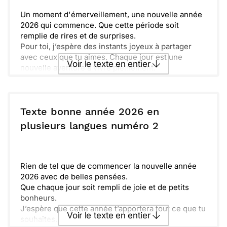
Un moment d'émerveillement, une nouvelle année
2026 qui commence. Que cette période soit
remplie de rires et de surprises.
Pour toi, j’espère des instants joyeux à partager
avec ceux que tu aimes. Chaque jour est une
Voir le texte en entier
nouvelle aventure à vivre pleinement.
Avec mon chat qui observe tout, je t’envoie plein
d’énergie positive. Prépare-toi à accueillir de belles
Envoyer ce texte par La Poste
surprises tout au long de 2026.
Du fond du cœur, que cette année te rapproche
Texte bonne année 2026 en
encore plus de tes rêves et de tes passions.
ou :
plusieurs langues numéro 2
Copier
Recevoir par mail
Déploie tes ailes et réalise tout ce qui te tient à
cœur.
Envoyer
Envoyer via Whatsapp
Rien de tel que de commencer la nouvelle année
2026 avec de belles pensées.
Que chaque jour soit rempli de joie et de petits
bonheurs.
J’espère que cette année t’apportera tout ce que tu
Voir le texte en entier
souhaites.