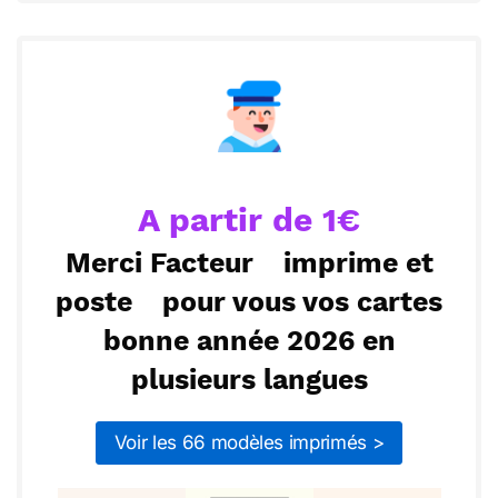
N’oublie pas, il y a toujours une nouvelle chance à
prendre, alors reste motivé et avance vers tes
Envoyer ce texte par La Poste
rêves.
ou :
Copier
Recevoir par mail
Envoyer
Envoyer via Whatsapp
A partir de 1€
Merci Facteur
imprime et
poste
pour vous vos cartes
bonne année 2026 en
plusieurs langues
Voir les 66 modèles imprimés >