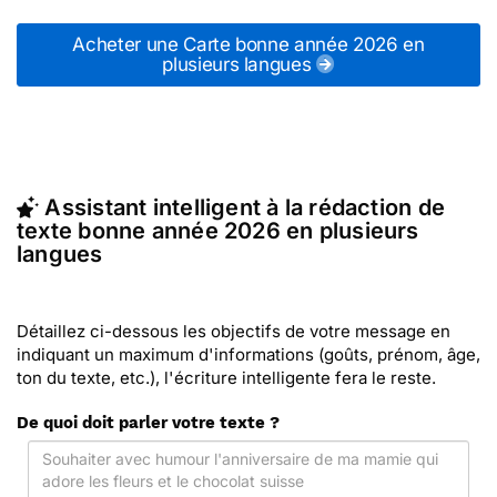
messages bonne année 2026 en plusieurs langues
(ou d'autres messages de la catégorie "
Cartes de
Acheter une Carte bonne année 2026 en
Voeux de Bonne Année 2026
plusieurs langues
") ou partagez ces
modèles de textes sur vos réseaux sociaux.
En quelques clics, récupérez le texte bonne année
2026 en plusieurs langues qui vous convient, ou
envoyez ce texte personnalisé par La Poste avec
Merci Facteur (c'est rapide et pas cher). Merci
Assistant intelligent à la rédaction de
Facteur vous propose 66 modèles imprimés de
texte bonne année 2026 en plusieurs
bonne année 2026 en plusieurs langues à envoyer
langues
avec le texte de votre choix.
Détaillez ci-dessous les objectifs de votre message en
indiquant un maximum d'informations (goûts, prénom, âge,
ton du texte, etc.), l'écriture intelligente fera le reste.
De quoi doit parler votre texte ?