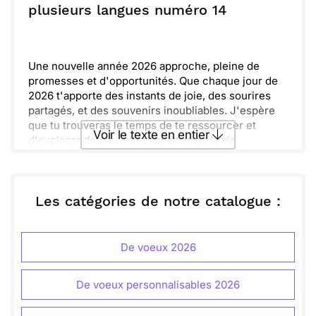
santé, le bonheur et l’amour soient au rendez-vous.
ou :
plusieurs langues numéro 14
Copier
Recevoir par mail
J’ai hâte de partager encore plus d’aventures avec
toi. Que tous tes souhaits prennent forme et que tu
Envoyer
Envoyer via Whatsapp
ne perdes jamais de vue tes rêves. Ensemble,
faisons de 2026 une année extraordinaire et
Une nouvelle année 2026 approche, pleine de
inoubliable !
promesses et d'opportunités. Que chaque jour de
2026 t'apporte des instants de joie, des sourires
partagés, et des souvenirs inoubliables. J'espère
que tu trouveras le temps de te ressourcer et
Voir le texte en entier
d'explorer de nouvelles facettes de la vie.
Attends-toi à des aventures incroyables qui
enrichiront ton quotidien. Que la santé, l'amour et
Envoyer ce texte par La Poste
le succès t'accompagnent tout au long de cette
année. Prends soin de toi et savoure chaque
Les catégories de notre catalogue :
instant avec ceux qui te sont chers.
ou :
Copier
Recevoir par mail
De voeux 2026
Envoyer
Envoyer via Whatsapp
De voeux personnalisables 2026