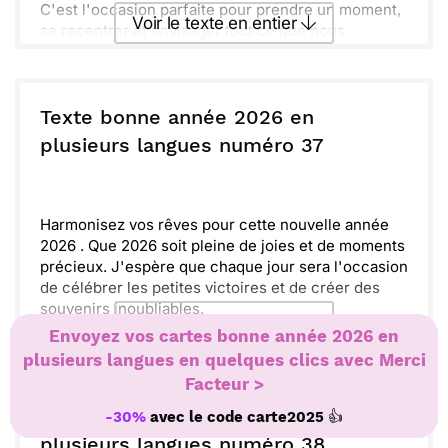
C'est l'occasion parfaite pour prendre un moment,
Voir le texte en entier
se recentrer et envisager tout ce que nous
pouvons accomplir ensemble. Les souvenirs
passés nous guident, mais c'est vers l'avenir que
Envoyer ce texte par La Poste
nous allons.
N'oublions pas de célébrer chaque petit instant. La
Texte bonne année 2026 en
vie est faite de ces petits bonheurs et de belles
ou :
plusieurs langues numéro 37
Copier
Recevoir par mail
surprises.
Alors, lève ton verre et accueillons cette année
Envoyer
Envoyer via Whatsapp
avec espoir et détermination. Démarrons ensemble
une nouvelle aventure !
Harmonisez vos rêves pour cette nouvelle année
2026 . Que 2026 soit pleine de joies et de moments
précieux. J'espère que chaque jour sera l'occasion
de célébrer les petites victoires et de créer des
souvenirs inoubliables.
Voir le texte en entier
Osez saisir chaque opportunité et avancez vers vos
Envoyez vos cartes bonne année 2026 en
objectifs. Entourez-vous des personnes qui vous
plusieurs langues en quelques clics avec Merci
inspirent et partagez des rires ensemble.
Facteur >
Envoyer ce texte par La Poste
Accordez-vous du temps pour profiter de la vie et
des belles surprises qui l'accompagnent.
Texte bonne année 2026 en
👍
-30%
avec le code
carte2025
ou :
plusieurs langues numéro 38
Copier
Recevoir par mail