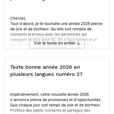
nombreux, mais ils peuvent aussi apporter des
expériences enrichissantes.
Envoyer
Envoyer via Whatsapp
Je te souhaite une année inspirante, pleine de
découvertes et de rires. Ensemble, faisons de 2026
Chéri(e),
une année inoubliable!
Tout d'abord, je te souhaite une année 2026 pleine
de joie et de bonheur. Qu'elle soit remplie de
moments précieux avec les personnes qui
comptent le plus pour toi. On a tous besoin d'un
Voir le texte en entier
bon départ, alors n'oublions pas de célébrer
chaque petite victoire ensemble.
J'espère que cette année nous apportera de
Envoyer ce texte par La Poste
nombreuses aventures. Faisons de chaque instant
un souvenir inoubliable. Chassons les doutes et
Texte bonne année 2026 en
ouvrons nos cœurs aux nouvelles possibilités. À
ou :
plusieurs langues numéro 27
Copier
Recevoir par mail
très vite, pour partager des rires et des souvenirs
ensemble.
Envoyer
Envoyer via Whatsapp
Impérativement, cette nouvelle année 2026
s'annonce pleine de promesses et d'opportunités.
Que chaque jour soit rempli de joie et de bonheur.
Profitez des petits moments et partagez des