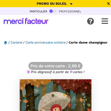
PROMO DU SOLEIL
particulier
professionnel
-30% de réduction avec le code
SUMMER26
pour envoyer des
cartes ensoleillées, jusqu'au 6 Août !
Envoyer des cartes
🏠
/
Carterie
/
Carte anniversaire octobre
/
Carte dame champignon au
Ne plus afficher
Prix de votre carte :
2,99
€
Prix dégressif à partir de
11
cartes !