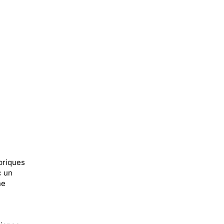
briques
c un
he