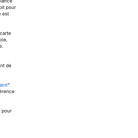
biance
it pour
 est
carte
oie,
e.
nt de
aint
"
férence
 pour