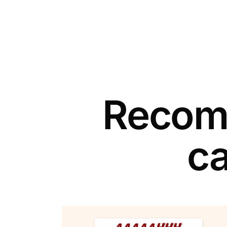
Recomm
ca