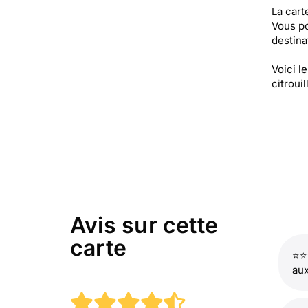
La cart
Vous po
destinat
Voici l
citrouil
Avis sur cette
carte
⭐⭐
aux