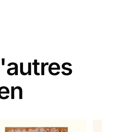
'autres
een