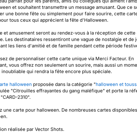
au parfait pour les parents, amis ou collègues qui aiment l’am
ween et souhaitent transmettre un message amusant. Que ce so
er une bonne fête ou simplement pour faire sourire, cette carte
pour tous ceux qui apprécient la fête d'Halloween.
e et amusement seront au rendez-vous à la réception de cette 
te. Les destinataires ressentiront une vague de nostalgie et de j
ant les liens d'amitié et de famille pendant cette période festiv
sez de personnaliser cette carte unique via Merci Facteur. En
ant, vous offrez non seulement un sourire, mais aussi un mome
 inoubliable qui rendra la fête encore plus spéciale.
arte halloween
proposée dans la catégorie "
halloween et touss
itulée "Citrouilles effrayantes du gang maléfique" et porte la ré
t "CARD-2310".
 une carte pour halloween. De nombreuses cartes disponibles
een.
ation réalisée par Vector Shots.