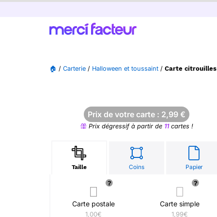
🏠
/
Carterie
/
Halloween et toussaint
/
Carte citrouille
Prix de votre carte :
2,99
€
Prix dégressif à partir de
11
cartes !
Coins
Papier
Taille
Carte postale
Carte simple
1,00€
1,99€