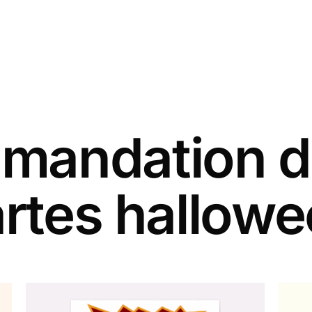
andation d
rtes hallow