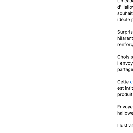
Un cade
d'Hallo
souhait
idéale 
Surpris
hilaran
renforç
Choisis
l'envoy
partage
Cette
c
est int
produi
Envoyez
hallow
Illustr