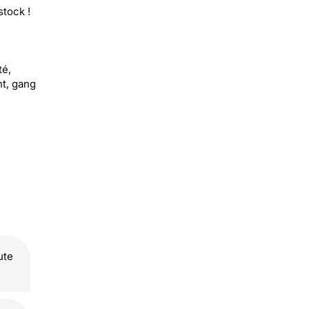
stock !
té,
nt, gang
ute