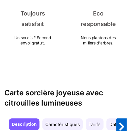
Toujours
Eco
satisfait
responsable
Un soucis ? Second
Nous plantons des
envoi gratuit.
milliers d'arbres.
Carte sorcière joyeuse avec
citrouilles lumineuses
Description
Caractéristiques
Tarifs
Date de la