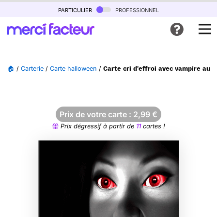
particulier
professionnel
🏠
/
Carterie
/
Carte halloween
/
Carte cri d'effroi avec vampire aux
Prix de votre carte :
2,99
€
Prix dégressif à partir de
11
cartes !