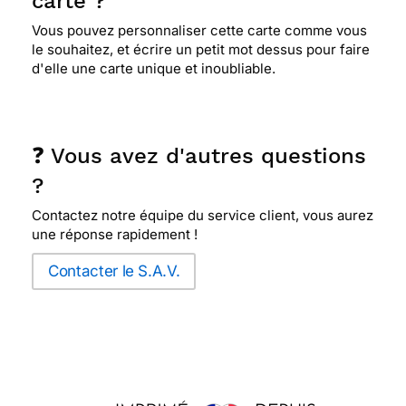
carte ?
⭐⭐⭐⭐
Le 18/09/2017 : Bien trouvée pour
Vous pouvez personnaliser cette carte comme vous
présenter des remerciements. présentation
le souhaitez, et écrire un petit mot dessus pour faire
originale.
d'elle une carte unique et inoubliable.
⭐⭐⭐⭐⭐ Le 13/09/2017 : Carte de remerciement
simple mais efficace qui passe pour beaucoup de
❓ Vous avez d'autres questions
remerciement
?
Contactez notre équipe du service client, vous aurez
⭐⭐⭐⭐
Le 26/07/2017 : Pure et simple , convient
une réponse rapidement !
à toutes formes de remerciements
Contacter le S.A.V.
⭐⭐⭐⭐
Le 09/02/2017 : Sobre et élégante...
⭐⭐⭐⭐⭐ Le 27/09/2016 : C'est il me semble une
peinture