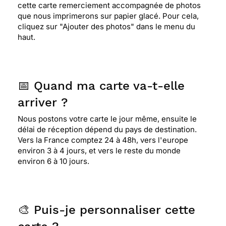
⭐⭐⭐⭐⭐ Le 04/06/2018 : Elle est lumineuse, en
cette carte remerciement accompagnée de photos
mouvement, vivante....
que nous imprimerons sur papier glacé. Pour cela,
cliquez sur "Ajouter des photos" dans le menu du
haut.
⭐⭐⭐⭐
Le 30/04/2018 : Simple et jolie
📅 Quand ma carte va-t-elle
⭐⭐⭐⭐
Le 20/12/2017 : Pour son joli graphisme
et sa pureté
arriver ?
Nous postons votre carte le jour même, ensuite le
délai de réception dépend du pays de destination.
⭐⭐⭐⭐⭐ Le 08/11/2017 : belle et Très simple
Vers la France comptez 24 à 48h, vers l'europe
environ 3 à 4 jours, et vers le reste du monde
environ 6 à 10 jours.
⭐⭐⭐⭐
Le 08/11/2017 : Très simple
⭐⭐⭐⭐
Le 08/11/2017 : Très simple
🎨 Puis-je personnaliser cette