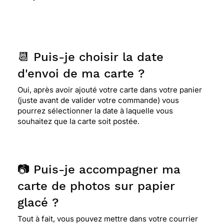
apprécié, alors merci, je n'hésiterai pas à
renouveler l'expérience...
⭐⭐⭐⭐⭐ Le 25/12/2020 : Excellent service, avec de
📆 Puis-je choisir la date
très belles cartes.
d'envoi de ma carte ?
Oui, après avoir ajouté votre carte dans votre panier
⭐⭐⭐⭐
Le 14/05/2020 : Sobre et élégante
(juste avant de valider votre commande) vous
pourrez sélectionner la date à laquelle vous
souhaitez que la carte soit postée.
⭐⭐⭐⭐⭐ Le 31/01/2020 : Très belle pour plusieurs
occasion
📷 Puis-je accompagner ma
⭐⭐⭐⭐⭐ Le 10/03/2019 : Carte délicate et
carte de photos sur papier
élégante...j'aime sa finesse et sa couleur.
glacé ?
Tout à fait, vous pouvez mettre dans votre courrier