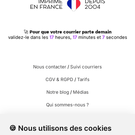
⭐⭐⭐⭐
Le 15/07/2016 : Elle est simple et très
jolie
🚀
Pour que votre courrier parte demain
validez-le dans les
17
heures,
17
minutes et
6
secondes
⭐⭐⭐⭐⭐ Le 27/01/2016 : La pureté de cette image,
me berce dans l'eau de l'amour.
Nous contacter
/
Suivi courriers
⭐⭐⭐⭐
Le 20/10/2015 : Carte élégante et raffinée
CGV & RGPD
/
Tarifs
Notre blog
/
Médias
⭐⭐⭐⭐
Le 07/05/2015 : Reflet de l'eau la fleur
trop belle
Qui sommes-nous ?
Modèles de lettres
⭐⭐⭐⭐⭐ Le 08/02/2015 : Sobre, classe, originale
🍪 Nous utilisons des cookies
Envoyer des photos