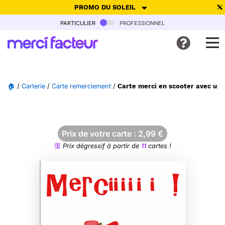
PROMO DU SOLEIL
particulier
professionnel
-30% de réduction avec le code
SUMMER26
pour envoyer des
cartes ensoleillées, jusqu'au 6 Août !
Envoyer des cartes
🏠
/
Carterie
/
Carte remerciement
/
Carte merci en scooter avec un 
Ne plus afficher
Prix de votre carte :
2,99
€
Prix dégressif à partir de
11
cartes !