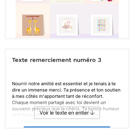
Texte remerciement numéro 3
Nourrir notre amitié est essentiel et je tenais à te
dire un immense merci. Ta présence et ton soutien
à mes côtés m'apportent tant de réconfort.
Chaque moment partagé avec toi devient un
souvenir précieux que je chéris. Ta bonne humeur
Voir le texte en entier
et ta bienveillance éclairent mes journées.
J'apprécie sincèrement tout ce que tu fais, ta
générosité ne passe pas inaperçue. C'est dans les
Envoyer ce texte par La Poste
détails que l'on ressent l'amour et l'amitié que tu