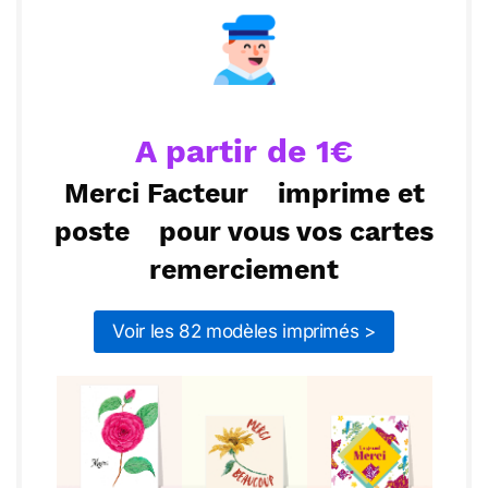
qu'on se retrouvera bientôt pour d’autres moments
ou :
Copier
Recevoir par mail
inoubliables.
Envoyer
Envoyer via Whatsapp
A partir de 1€
Merci Facteur
imprime et
poste
pour vous vos cartes
remerciement
Voir les 82 modèles imprimés >