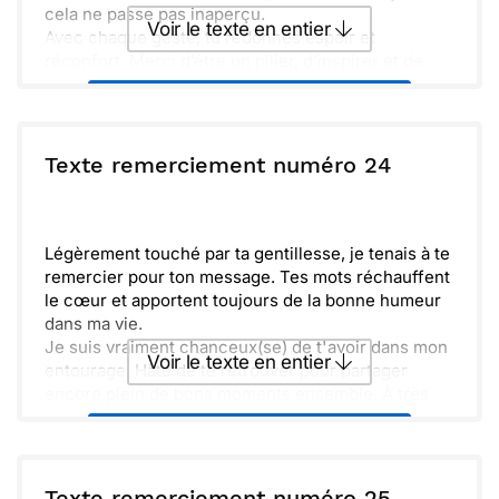
cela ne passe pas inaperçu.
Voir le texte en entier
Avec chaque geste, tu redonnes espoir et
réconfort. Merci d’être un pilier, d’inspirer et de
prendre soin des autres avec tant de cœur. Sache
Envoyer ce texte par La Poste
que ton travail est précieux et que tu es
profondément apprécié. Prends soin de toi comme
tu prends soin des autres.
ou :
Texte remerciement numéro 24
Copier
Recevoir par mail
Envoyer
Envoyer via Whatsapp
Légèrement touché par ta gentillesse, je tenais à te
remercier pour ton message. Tes mots réchauffent
le cœur et apportent toujours de la bonne humeur
dans ma vie.
Je suis vraiment chanceux(se) de t'avoir dans mon
Voir le texte en entier
entourage. Hâte de te retrouver pour partager
encore plein de bons moments ensemble. À très
bientôt !
Envoyer ce texte par La Poste
ou :
Texte remerciement numéro 25
Copier
Recevoir par mail