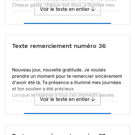
Chaque geste, chaque mot doux, a illuminé mes
Voir le texte en entier
journées. La gratitude que je ressens est immense,
et je voulais prendre un moment pour te le dire.
Merci encore pour tout. Ta présence dans ma vie
Envoyer ce texte par La Poste
est un trésor, et je suis chanceux(se) de partager
ces instants avec toi.
ou :
Texte remerciement numéro 36
Copier
Recevoir par mail
Envoyer
Envoyer via Whatsapp
Nouveau jour, nouvelle gratitude. Je voulais
prendre un moment pour te remercier sincèrement
d'avoir été là. Ta présence a illuminé mes journées
et ton soutien a été précieux.
Lorsque je repense à tous ces moments passés
Voir le texte en entier
ensemble, je réalise à quel point ils sont spéciaux.
Chaque sourire, chaque éclat de rire nous
rapproche un peu plus.
Envoyer ce texte par La Poste
Je suis vraiment chanceux(se) de t’avoir dans ma
vie. J'espère que l'on pourra bientôt se retrouver
pour partager encore plus de souvenirs. Prends
ou :
Copier
Recevoir par mail