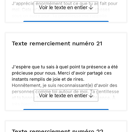
J'apprécie énormément tout ce que tu as fait pour
Voir le texte en entier
moi. Cela m'aide à avancer et à voir les choses
sous un autre jour. Ta gentillesse me rappelle
l'importance des liens que nous tissons.
Envoyer ce texte par La Poste
Franchement, je suis chanceux(se) de t'avoir dans
ma vie. J'ai hâte de partager de nouveaux moments
avec toi. À très bientôt, j'espère !
ou :
Texte remerciement numéro 21
Copier
Recevoir par mail
Envoyer
Envoyer via Whatsapp
J'espère que tu sais à quel point ta présence a été
précieuse pour nous. Merci d'avoir partagé ces
instants remplis de joie et de rires.
Honnêtement, je suis reconnaissant(e) d'avoir des
personnes comme toi autour de moi. Ta gentillesse
Voir le texte en entier
et ta bonne humeur font vraiment la différence. À
très bientôt !
Envoyer ce texte par La Poste
ou :
Texte remerciement numéro 22
Copier
Recevoir par mail