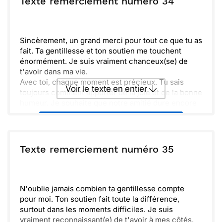
Texte remerciement numéro 34
Envoyer
Envoyer via Whatsapp
Sincèrement, un grand merci pour tout ce que tu as
fait. Ta gentillesse et ton soutien me touchent
énormément. Je suis vraiment chanceux(se) de
t'avoir dans ma vie.
Avec toi, chaque moment est précieux. Tu sais
Voir le texte en entier
toujours comment apporter de la joie et de la bonne
humeur. Je souhaite que notre amitié dure encore
longtemps et que nous puissions partager plein de
Envoyer ce texte par La Poste
belles aventures. Merci encore pour tout.
ou :
Texte remerciement numéro 35
Copier
Recevoir par mail
Envoyer
Envoyer via Whatsapp
N'oublie jamais combien ta gentillesse compte
pour moi. Ton soutien fait toute la différence,
surtout dans les moments difficiles. Je suis
vraiment reconnaissant(e) de t'avoir à mes côtés.