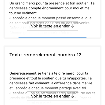
Un grand merci pour ta présence et ton soutien. Ta
gentillesse compte énormément pour moi et me
touche vraiment.
J'apprécie chaque moment passé ensemble, que
ce soit pour partager des rires ou des souvenirs.
Voir le texte en entier
Grâce à toi, la vie est plus belle.
Chaque geste, chaque sourire fait toute la
différence. Il est important de se rappeler combien
Envoyer ce texte par La Poste
nous avons de la chance de nous avoir les uns les
autres.
Merci encore pour tout, surtout pour ta
ou :
Texte remerciement numéro 12
Copier
Recevoir par mail
compréhension et ta joie inébranlable. Ensemble,
on crée des souvenirs inoubliables.
Envoyer
Envoyer via Whatsapp
Généreusement, je tiens à te dire merci pour ta
présence et tout le soutien que tu m'apportes. Ta
gentillesse fait vraiment la différence dans ma vie
et j'apprécie chaque moment partagé avec toi.
J'espère qu'on se retrouvera très bientôt. Ne doute
Voir le texte en entier
jamais de l'impact que tu as autour de toi. Prends
bien soin de toi et à vite !