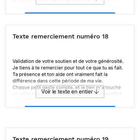
vraiment incroyable. Ta gentillesse et ton amitié
sont des joyaux précieux dans ma vie. J'ai hâte de
partager encore de bons moments ensemble.
Envoyer ce texte par La Poste
ou :
Texte remerciement numéro 18
Copier
Recevoir par mail
Envoyer
Envoyer via Whatsapp
Validation de votre soutien et de votre générosité.
Je tiens à te remercier pour tout ce que tu as fait.
Ta présence et ton aide ont vraiment fait la
différence dans cette période de ma vie.
Chaque petit geste compte, et le tien m'a touché
Voir le texte en entier
en plein cœur. Je suis vraiment reconnaissant(e)
d'avoir quelqu'un comme toi à mes côtés.
N'hésite pas à passer à l'improviste, j'aimerais
Envoyer ce texte par La Poste
beaucoup te revoir et partager un moment
ensemble. À très bientôt j'espère !
ou :
Copier
Recevoir par mail
Texte remerciement numéro 19