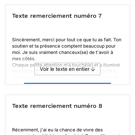
plus de souvenirs ensemble. Tu es super !
ou :
Texte remerciement numéro 7
Copier
Recevoir par mail
Envoyer
Envoyer via Whatsapp
Sincèrement, merci pour tout ce que tu as fait. Ton
soutien et ta présence comptent beaucoup pour
moi. Je suis vraiment chanceux(se) de t'avoir à
mes côtés.
Chaque petite attention m’a touché(e) et a illuminé
Voir le texte en entier
mes jours. C’est incroyable de voir à quel point tu
es toujours là pour moi. Ça fait toute la différence
dans ma vie.
Envoyer ce texte par La Poste
Prends soin de toi et n’oublie pas de te reposer un
peu. Ton amitié est précieuse et je suis là pour toi,
comme tu l’as toujours été pour moi. Merci encore
ou :
Texte remerciement numéro 8
Copier
Recevoir par mail
pour cette belle complicité.
Envoyer
Envoyer via Whatsapp
Récemment, j'ai eu la chance de vivre des