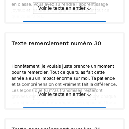
en classe. Vous avez su rendre l'apprentissage
Voir le texte en entier
joyeux et inspirant. Un grand merci pour tout ce
que vous faites.
Envoyer ce texte par La Poste
ou :
Texte remerciement numéro 30
Copier
Recevoir par mail
Envoyer
Envoyer via Whatsapp
Honnêtement, je voulais juste prendre un moment
pour te remercier. Tout ce que tu as fait cette
année a eu un impact énorme sur moi. Ta patience
et ta compréhension ont vraiment fait la différence.
Les leçons que tu m'as transmises resteront
Voir le texte en entier
gravées dans ma mémoire. Tu as su rendre chaque
jour spécial et m'encourager à me dépasser. Grâce
à toi, j'ai découvert de nouvelles passions.
Envoyer ce texte par La Poste
Merci encore pour ton engagement et ton
dévouement. Tu es une véritable source
d'inspiration pour moi, et je suis impatient de
ou :
Copier
Recevoir par mail