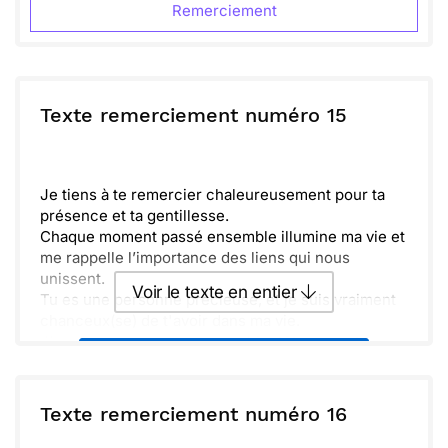
Remerciement
Texte remerciement numéro 15
Je tiens à te remercier chaleureusement pour ta
présence et ta gentillesse.
Chaque moment passé ensemble illumine ma vie et
me rappelle l’importance des liens qui nous
unissent.
Voir le texte en entier
Tu es une personne précieuse, et je suis vraiment
chanceux(se) de t'avoir dans ma vie.
J'espère que nous pourrons bientôt nous retrouver
Envoyer ce texte par La Poste
pour partager encore plus de souvenirs.
ou :
Texte remerciement numéro 16
Copier
Recevoir par mail