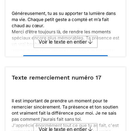
Envoyer
Envoyer via Whatsapp
Généreusement, tu as su apporter ta lumière dans
ma vie. Chaque petit geste a compté et m’a fait
chaud au cœur.
Merci d’être toujours là, de rendre les moments
spéciaux encore plus mémorables. Ta présence est
Voir le texte en entier
un vrai bonheur.
J’espère que nous aurons l'occasion de partager
encore plein d’autres souvenirs ensemble. Prends
Envoyer ce texte par La Poste
soin de toi !
ou :
Texte remerciement numéro 17
Copier
Recevoir par mail
Envoyer
Envoyer via Whatsapp
Il est important de prendre un moment pour te
remercier sincèrement. Ta présence et ton soutien
ont vraiment fait la différence pour moi. Je ne sais
pas comment j’aurais fait sans toi.
J'apprécie énormément tout ce que tu as fait, c'est
Voir le texte en entier