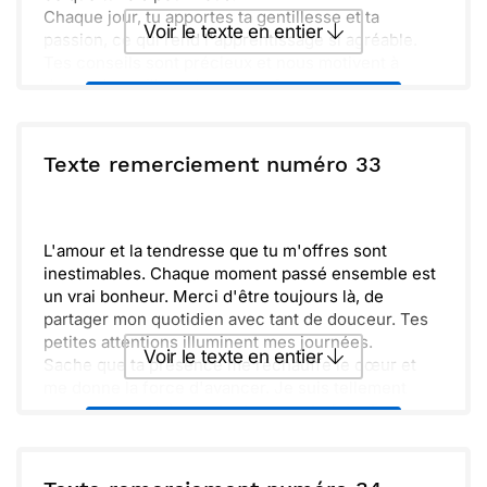
Chaque jour, tu apportes ta gentillesse et ta
Voir le texte en entier
passion, ce qui rend l'apprentissage si agréable.
Tes conseils sont précieux et nous motivent à
donner le meilleur de nous-mêmes.
Envoyer ce texte par La Poste
J'espère que tu sais à quel point tu es appréciée.
Merci encore pour ton soutien et ta patience. Tu es
vraiment une personne exceptionnelle !
ou :
Texte remerciement numéro 33
Copier
Recevoir par mail
Envoyer
Envoyer via Whatsapp
L'amour et la tendresse que tu m'offres sont
inestimables. Chaque moment passé ensemble est
un vrai bonheur. Merci d'être toujours là, de
partager mon quotidien avec tant de douceur. Tes
petites attentions illuminent mes journées.
Voir le texte en entier
Sache que ta présence me réchauffe le cœur et
me donne la force d'avancer. Je suis tellement
reconnaissant(e) pour tout ce que tu fais. Tu es
Envoyer ce texte par La Poste
bien plus qu'une nounou ; tu es une vraie source
de soutien et de réconfort. À très bientôt, je
l'espère.
ou :
Copier
Recevoir par mail