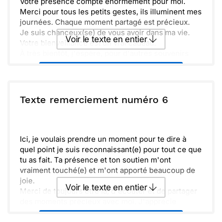
Votre présence compte énormément pour moi.
Merci pour tous les petits gestes, ils illuminent mes
journées. Chaque moment partagé est précieux.
Je suis chanceux(se) de vous avoir dans ma vie.
Voir le texte en entier
Votre bienveillance est un vrai cadeau.
À très bientôt, j'espère, pour d'autres souvenirs
inoubliables et joyeux moments. Magnificence !
Envoyer ce texte par La Poste
ou :
Texte remerciement numéro 6
Copier
Recevoir par mail
Envoyer
Envoyer via Whatsapp
Ici, je voulais prendre un moment pour te dire à
quel point je suis reconnaissant(e) pour tout ce que
tu as fait. Ta présence et ton soutien m'ont
vraiment touché(e) et m'ont apporté beaucoup de
joie.
Voir le texte en entier
Merci de toujours être là, d'écouter et de partager
des moments précieux avec moi. J'apprécie
vraiment notre amitié et j'ai hâte de créer encore
Envoyer ce texte par La Poste