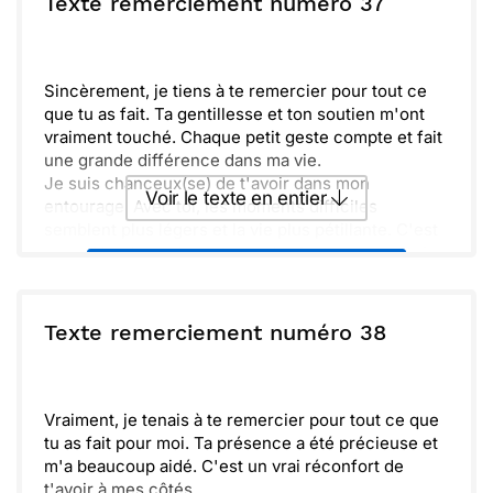
Texte remerciement numéro 37
soin de toi et à très vite !
Envoyer
Envoyer via Whatsapp
Sincèrement, je tiens à te remercier pour tout ce
que tu as fait. Ta gentillesse et ton soutien m'ont
vraiment touché. Chaque petit geste compte et fait
une grande différence dans ma vie.
Je suis chanceux(se) de t'avoir dans mon
Voir le texte en entier
entourage. Avec toi, les moments difficiles
semblent plus légers et la vie plus pétillante. C'est
un vrai bonheur de partager des instants avec toi.
Envoyer ce texte par La Poste
Faisons en sorte de célébrer ensemble bientôt.
Nous avons tant de souvenirs à créer et
d'aventures à vivre. Encore merci pour tout, ta
ou :
Texte remerciement numéro 38
Copier
Recevoir par mail
présence est précieuse.
Envoyer
Envoyer via Whatsapp
Vraiment, je tenais à te remercier pour tout ce que
tu as fait pour moi. Ta présence a été précieuse et
m'a beaucoup aidé. C'est un vrai réconfort de
t'avoir à mes côtés.