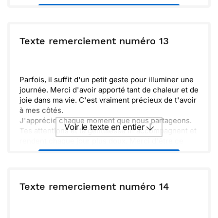
Envoyer ce texte par La Poste
ou :
Texte remerciement numéro 13
Copier
Recevoir par mail
Envoyer
Envoyer via Whatsapp
Parfois, il suffit d'un petit geste pour illuminer une
journée. Merci d'avoir apporté tant de chaleur et de
joie dans ma vie. C'est vraiment précieux de t'avoir
à mes côtés.
J'apprécie chaque moment que nous partageons.
Voir le texte en entier
Tes attentions et ta gentillesse m'accompagnent et
rendent chaque jour plus doux. Merci d'être ce
soutien inébranlable et authentique.
Envoyer ce texte par La Poste
ou :
Texte remerciement numéro 14
Copier
Recevoir par mail
Envoyer
Envoyer via Whatsapp