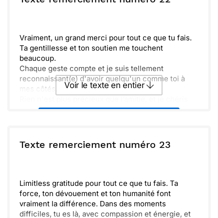
Envoyer
Envoyer via Whatsapp
Vraiment, un grand merci pour tout ce que tu fais.
Ta gentillesse et ton soutien me touchent
beaucoup.
Chaque geste compte et je suis tellement
reconnaissant(e) d'avoir quelqu'un comme toi à
Voir le texte en entier
mes côtés.
Rien n'est plus précieux que l’amitié, et je chéris
nos moments ensemble. À très bientôt !
Envoyer ce texte par La Poste
ou :
Texte remerciement numéro 23
Copier
Recevoir par mail
Envoyer
Envoyer via Whatsapp
Limitless gratitude pour tout ce que tu fais. Ta
force, ton dévouement et ton humanité font
vraiment la différence. Dans des moments
difficiles, tu es là, avec compassion et énergie, et