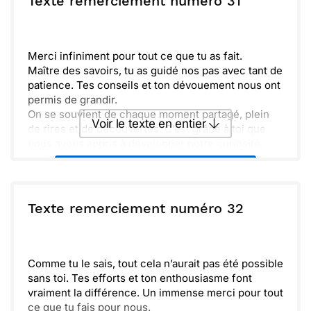
Texte remerciement numéro 31
continuer à apprendre à tes côtés. Merci pour ta
magie.
Envoyer
Envoyer via Whatsapp
Merci infiniment pour tout ce que tu as fait.
Maître des savoirs, tu as guidé nos pas avec tant de
patience. Tes conseils et ton dévouement nous ont
permis de grandir.
On se souvient de chaque moment partagé, plein
Voir le texte en entier
de rires et de découvertes. C’est grâce à toi que
nous avons appris à développer notre curiosité.
Véritable source d’inspiration, tu as semé des
Envoyer ce texte par La Poste
graines d’amour pour le savoir. Merci pour tout, tu
resteras toujours dans nos cœurs.
ou :
Texte remerciement numéro 32
Copier
Recevoir par mail
Envoyer
Envoyer via Whatsapp
Comme tu le sais, tout cela n’aurait pas été possible
sans toi. Tes efforts et ton enthousiasme font
vraiment la différence. Un immense merci pour tout
ce que tu fais pour nous.