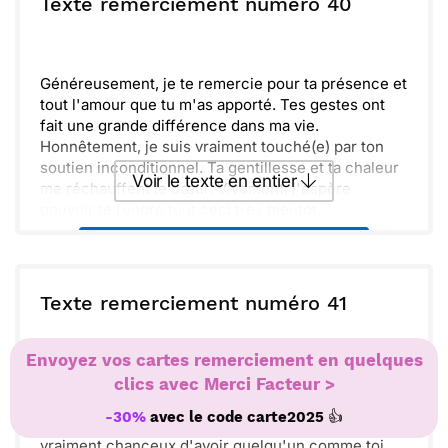
ou :
Texte remerciement numéro 40
Copier
Recevoir par mail
Envoyer
Envoyer via Whatsapp
Généreusement, je te remercie pour ta présence et
tout l'amour que tu m'as apporté. Tes gestes ont
fait une grande différence dans ma vie.
Honnêtement, je suis vraiment touché(e) par ton
soutien inconditionnel. Ta gentillesse et ta chaleur
Voir le texte en entier
me réchauffent le cœur. Vivement, j'espère
pouvoir te rendre tout ceci très bientôt.
Envoyer ce texte par La Poste
ou :
Texte remerciement numéro 41
Copier
Recevoir par mail
Envoyer
Envoyer via Whatsapp
Envoyez vos cartes remerciement en quelques
Bénévolement, je tiens à te remercier pour ta
clics avec Merci Facteur >
générosité et tout ce que tu as fait. Ton soutien a
👍
-30%
avec le code
carte2025
été précieux et a réchauffé mon cœur. Je suis
vraiment chanceux d'avoir quelqu'un comme toi