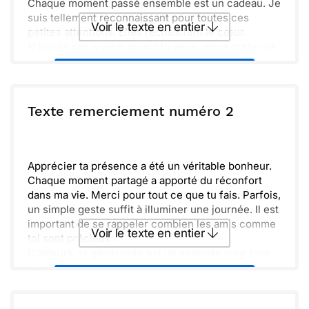
Chaque moment passé ensemble est un cadeau. Je
suis tellement reconnaissant pour toutes ces
Voir le texte en entier
petites attentions. Elles réchauffent le cœur.
N'hésite pas à venir quand tu veux, notre porte est
toujours ouverte. Un café, un bon film, ou juste
Envoyer ce texte par La Poste
papoter, c'est toujours un vrai plaisir.
Merci encore, tu es une personne formidable. Les
souvenirs partagés sont les plus beaux trésors que
ou :
Texte remerciement numéro 2
Copier
Recevoir par mail
j'ai. À très bientôt !
Envoyer
Envoyer via Whatsapp
Apprécier ta présence a été un véritable bonheur.
Chaque moment partagé a apporté du réconfort
dans ma vie. Merci pour tout ce que tu fais. Parfois,
un simple geste suffit à illuminer une journée. Il est
important de se rappeler combien les amis comme
Voir le texte en entier
toi sont précieux.
D’ailleurs, ta générosité est un exemple pour tous.
C’est vraiment encourageant de te voir toujours
Envoyer ce texte par La Poste
prêt à aider. Quoi qu’il arrive, sache que je tiens à
toi et à notre amitié. Prends soin de toi et j'espère