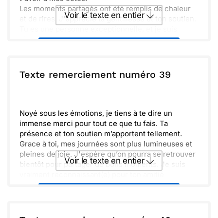
Les moments partagés ont été remplis de chaleur
Voir le texte en entier
et de rires. J'apprécie ta gentillesse et ton soutien.
Tu es une personne exceptionnelle, et je suis
chanceux.se de t'avoir dans ma vie.
Envoyer ce texte par La Poste
D'ailleurs, j'espère que nous aurons bientôt
l'occasion de nous retrouver. Prends soin de toi et
à très vite.
ou :
Texte remerciement numéro 39
Copier
Recevoir par mail
Envoyer
Envoyer via Whatsapp
Noyé sous les émotions, je tiens à te dire un
immense merci pour tout ce que tu fais. Ta
présence et ton soutien m’apportent tellement.
Grace à toi, mes journées sont plus lumineuses et
pleines de joie. J'espère qu’on pourra se retrouver
Voir le texte en entier
bientôt pour partager de bons moments. Je suis
vraiment reconnaissant(e) pour ton amitié
inestimable.
Envoyer ce texte par La Poste