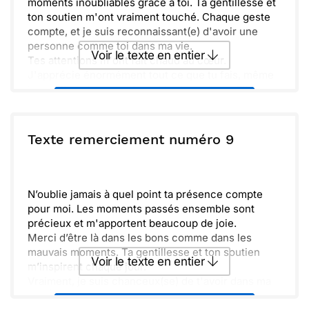
moments inoubliables grâce à toi. Ta gentillesse et
ton soutien m'ont vraiment touché. Chaque geste
compte, et je suis reconnaissant(e) d'avoir une
personne comme toi dans ma vie.
Voir le texte en entier
Tes attentions m'ont fait chaud au cœur.
J'apprécie énormément tout ce que tu fais, même
les petites choses qui semblent anodines. Elles
Envoyer ce texte par La Poste
apportent une grande joie et beaucoup de douceur
à mon quotidien.
Merci encore pour ta présence et ta belle amitié.
ou :
Texte remerciement numéro 9
Copier
Recevoir par mail
Je suis impatient(e) de partager d'autres souvenirs
ensemble dans les jours à venir. À très bientôt !
Envoyer
Envoyer via Whatsapp
N’oublie jamais à quel point ta présence compte
pour moi. Les moments passés ensemble sont
précieux et m'apportent beaucoup de joie.
Merci d’être là dans les bons comme dans les
mauvais moments. Ta gentillesse et ton soutien
Voir le texte en entier
m’inspirent chaque jour.
Vraiment, je suis chanceux(se) de t'avoir dans ma
vie. À très bientôt pour de nouvelles aventures.
Envoyer ce texte par La Poste