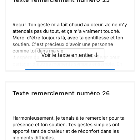
Envoyer
Envoyer via Whatsapp
Reçu ! Ton geste m'a fait chaud au cœur. Je ne m'y
attendais pas du tout, et ça m'a vraiment touché.
Merci d'être toujours là, avec ta gentillesse et ton
soutien. C'est précieux d'avoir une personne
comme toi dans ma vie.
Voir le texte en entier
J'espère qu'on pourra bientôt se retrouver pour
partager d'autres moments sympas ensemble. En
attendant, prends soin de toi !
Envoyer ce texte par La Poste
ou :
Texte remerciement numéro 26
Copier
Recevoir par mail
Envoyer
Envoyer via Whatsapp
Harmonieusement, je tenais à te remercier pour ta
présence et ton soutien. Tes gestes simples ont
apporté tant de chaleur et de réconfort dans les
moments difficiles.