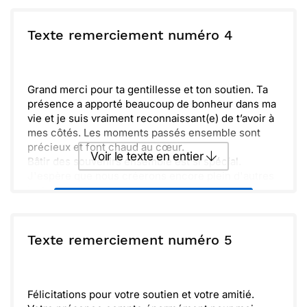
donnes.
Merci encore pour tout, j'ai hâte de vivre d'autres
ou :
Texte remerciement numéro 4
Copier
Recevoir par mail
aventures ensemble. Prenons le temps de célébrer
notre complicité.
Envoyer
Envoyer via Whatsapp
Grand merci pour ta gentillesse et ton soutien. Ta
présence a apporté beaucoup de bonheur dans ma
vie et je suis vraiment reconnaissant(e) de t’avoir à
mes côtés. Les moments passés ensemble sont
précieux et font chaud au cœur.
Voir le texte en entier
Bâtir des souvenirs ensemble est si spécial.
J'espère que nous créerons encore plein d'autres
instants mémorables. Ta générosité et ta
Envoyer ce texte par La Poste
compréhension sont inestimables. Je suis
impatient(e) de partager de nouvelles aventures
avec toi et d'enrichir notre lien. À très bientôt, avec
ou :
Texte remerciement numéro 5
Copier
Recevoir par mail
toute mon amitié.
Envoyer
Envoyer via Whatsapp
Félicitations pour votre soutien et votre amitié.