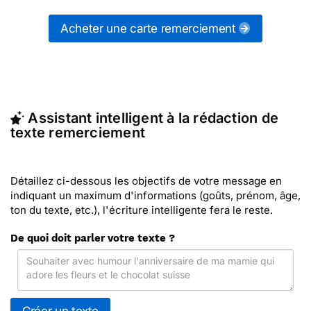
messages remerciement (ou d'autres messages de
la catégorie "
Carte remerciement
") ou partagez ces
Acheter une carte remerciement
modèles de textes sur vos réseaux sociaux.
En quelques clics, récupérez le texte remerciement
qui vous convient, ou envoyez ce texte
personnalisé par La Poste avec Merci Facteur
(c'est rapide et pas cher). Merci Facteur vous
Assistant intelligent à la rédaction de
propose 82 modèles imprimés de remerciement à
texte remerciement
envoyer avec le texte de votre choix.
Détaillez ci-dessous les objectifs de votre message en
indiquant un maximum d'informations (goûts, prénom, âge,
ton du texte, etc.), l'écriture intelligente fera le reste.
De quoi doit parler votre texte ?