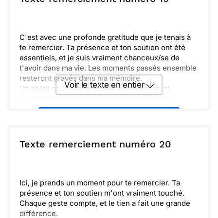
Envoyer
Envoyer via Whatsapp
C'est avec une profonde gratitude que je tenais à
te remercier. Ta présence et ton soutien ont été
essentiels, et je suis vraiment chanceux/se de
t'avoir dans ma vie. Les moments passés ensemble
resteront gravés dans ma mémoire.
Voir le texte en entier
Un soleil couchant a éclairé notre amitié, et
j'apprécie chaque éclat que tu apportes. Ta
gentillesse et ton sourire rendent les jours plus
Envoyer ce texte par La Poste
lumineux et pleins de promesses. Chaque
rencontre avec toi est une véritable aventure.
N’hésite pas à me contacter pour partager encore
ou :
Texte remerciement numéro 20
Copier
Recevoir par mail
d’autres souvenirs. Je suis impatient/e de te revoir
et de créer de nouvelles histoires ensemble. Merci
Envoyer
Envoyer via Whatsapp
encore, et à très vite !
Ici, je prends un moment pour te remercier. Ta
présence et ton soutien m'ont vraiment touché.
Chaque geste compte, et le tien a fait une grande
différence.