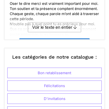
Oser te dire merci est vraiment important pour moi.
Ton soutien et ta présence comptent énormément.
Chaque geste, chaque parole m’ont aidé à traverser
cette période.
N’oublie pas à quel point tu es précieux pour moi.
Voir le texte en entier
Que ce soit par un simple message ou un moment
passé ensemble, tu es toujours là.
Sache que je vais garder ces souvenirs proches de
Envoyer ce texte par La Poste
mon cœur. J’espère qu’on continuera à partager de
beaux moments ensemble.
Merci encore pour tout, et à très bientôt !
ou :
Les catégories de notre catalogue :
Copier
Recevoir par mail
Envoyer
Envoyer via Whatsapp
Bon retablissement
Félicitations
D'invitations