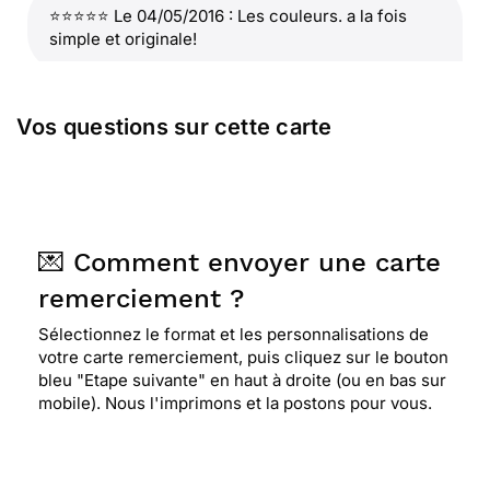
⭐⭐⭐⭐⭐ Le 04/05/2016 : Les couleurs. a la fois
simple et originale!
⭐⭐⭐⭐
Le 02/05/2015 : 4 petits coeurs qui
Vos questions sur cette carte
représentent une famille. c'est mignon.
⭐⭐⭐⭐
Le 16/11/2014 : Simplicité et sobriété
💌 Comment envoyer une carte
remerciement ?
⭐⭐⭐⭐
Le 24/02/2014 : Belles couleurs pour ces
cœurs. super !
Sélectionnez le format et les personnalisations de
votre carte remerciement, puis cliquez sur le bouton
bleu "Etape suivante" en haut à droite (ou en bas sur
⭐⭐⭐⭐
Le 01/10/2012 : Elle est simple. C'est la
mobile). Nous l'imprimons et la postons pour vous.
carte de remerciement qui correspondait le plus à
la personne à qui je l'envoi. Je la voulais sobre et
chaleureuse, et je trouve que celle-ci l'est.