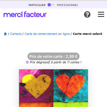
particulier
professionnel
🏠
/
Carterie
/
Carte de remerciement en ligne
/
Carte merci coloré av
Prix de votre carte :
2,99
€
Prix dégressif à partir de
11
cartes !