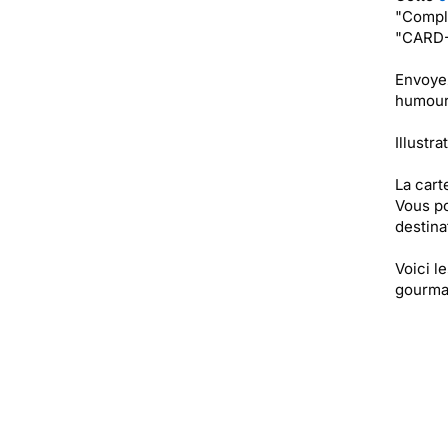
"Complè
"CARD-
Envoye
humour 
Illustra
La cart
Vous po
destinat
Voici l
gourman