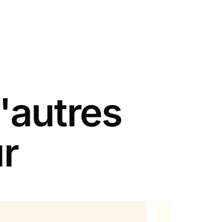
'autres
r