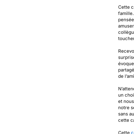
Cette c
famille
pensée
amuser 
collègu
toucher
Recevoi
surpris
évoque 
partagé
de l’am
N’atten
un choi
et nous
notre s
sans au
cette c
Cette
c