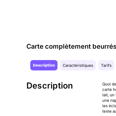
Carte complètement beurrés :
Description
Caractéristiques
Tarifs
Description
Quoi de
carte h
lait, u
une nap
les écl
texte a