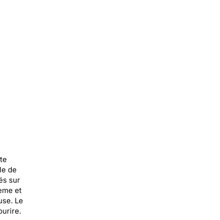
te
le de
és sur
ème et
use. Le
urire.