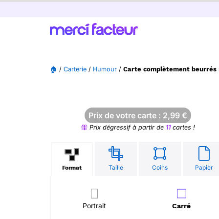
🏠
/
Carterie
/
Humour
/
Carte complètement beurrés :
Prix de votre carte :
2,99
€
Prix dégressif à partir de
11
cartes !
Taille
Coins
Papier
Format
Portrait
Carré