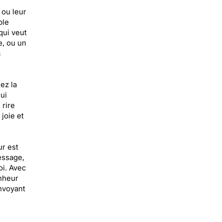
 ou leur
ple
ui veut
e, ou un
a
ez la
ui
rire
joie et
ur est
essage,
oi. Avec
nheur
envoyant