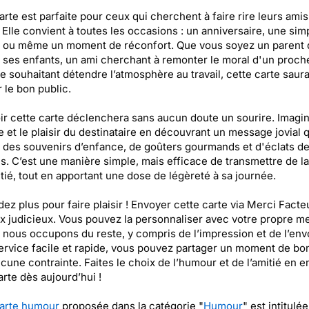
arte est parfaite pour ceux qui cherchent à faire rire leurs amis
. Elle convient à toutes les occasions : un anniversaire, une sim
 ou même un moment de réconfort. Que vous soyez un parent q
ses enfants, un ami cherchant à remonter le moral d'un proch
e souhaitant détendre l’atmosphère au travail, cette carte saur
 le bon public.
r cette carte déclenchera sans aucun doute un sourire. Imagin
e et le plaisir du destinataire en découvrant un message jovial q
des souvenirs d’enfance, de goûters gourmands et d'éclats de 
s. C’est une manière simple, mais efficace de transmettre de la 
itié, tout en apportant une dose de légèreté à sa journée.
dez plus pour faire plaisir ! Envoyer cette carte via Merci Facte
x judicieux. Vous pouvez la personnaliser avec votre propre m
 nous occupons du reste, y compris de l’impression et de l’env
ervice facile et rapide, vous pouvez partager un moment de bo
cune contrainte. Faites le choix de l’humour et de l’amitié en 
arte dès aujourd’hui !
arte humour
proposée dans la catégorie "
Humour
" est intitulée