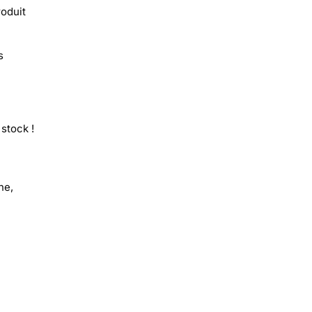
roduit
s
stock !
ne,