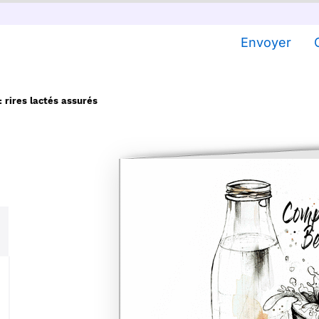
Envoyer
 rires lactés assurés