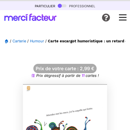
particulier
professionnel
🏠
/
Carterie
/
Humour
/
Carte escargot humoristique : un retard co
Prix de votre carte :
2,99
€
Prix dégressif à partir de
11
cartes !