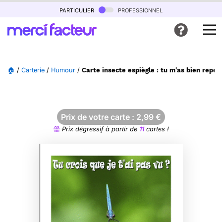
particulier
professionnel
🏠
/
Carterie
/
Humour
/
Carte insecte espiègle : tu m'as bien repéré
Prix de votre carte :
2,99
€
Prix dégressif à partir de
11
cartes !