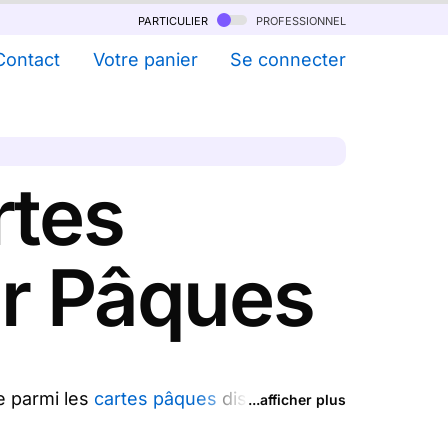
particulier
professionnel
Contact
Votre panier
Se connecter
rtes
ur Pâques
e parmi les
cartes pâques
disponibles),
...afficher plus
 uniques avec vos photos souvenirs. En