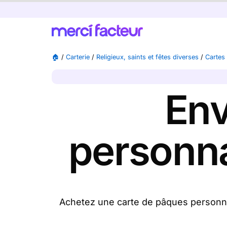
🏠
/
Carterie
/
Religieux, saints et fêtes diverses
/
Cartes
Env
personna
Achetez une carte de pâques personnal
nous l'imprimons et nous la postons p