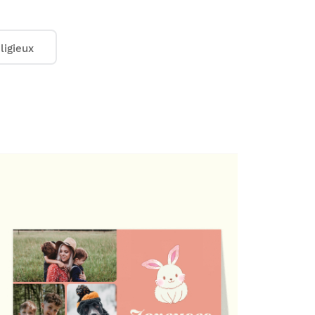
cteur, nous les imprimons et nous les
res.
1€
ligieux
.
(prix dégressif dès 11 cartes)