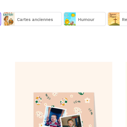
eurs cartes de pâques personnalisables sur Merci Fa
oyons chez vous ou directement chez vos destinatai
se
15
cartes de pâques personnalisables à partir de 
Cartes anciennes
Humour
Re
Comment ça marche :
Choisissez une carte de pâques personnalisable;
✅
Personnalisez votre carte;
🎨
Payez votre commande;
💳
Nous imprimons & postons votre carte;
✉️
Elle arrive chez vous ou chez vos destinataires.
📬
Réduire