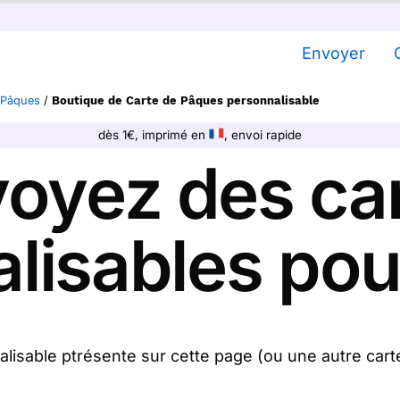
Envoyer
 Pâques
/
Boutique de Carte de Pâques personnalisable
dès 1€, imprimé en
, envoi rapide
oyez des ca
lisables po
isable ptrésente sur cette page (ou une autre cart
our vous. Personnalisez ces jolies cartes de Pâques