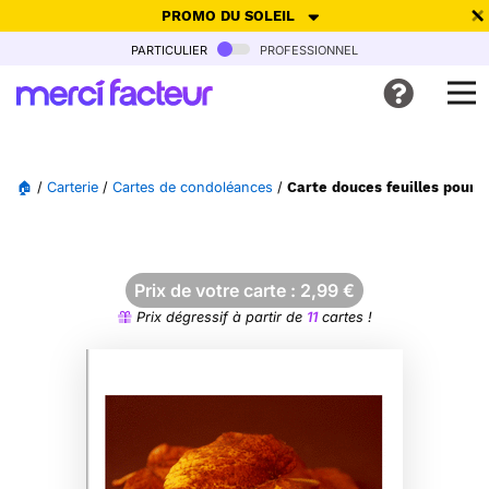
PROMO DU SOLEIL
particulier
professionnel
-30% de réduction avec le code
SUMMER26
pour envoyer des
cartes ensoleillées, jusqu'au 6 Août !
Envoyer des cartes
🏠
/
Carterie
/
Cartes de condoléances
/
Carte douces feuilles pour 
Ne plus afficher
Prix de votre carte :
2,99
€
Prix dégressif à partir de
11
cartes !