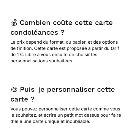
⭐⭐⭐⭐
Le 04/09/2015 : Cette carte représente
l'automne, saison qui arrive bientôt et qui signe
l'arrêt des beaux jours ,c'est une saison où tout
💰 Combien coûte cette carte
s'apaise,les couleurs sont douces.cette carte va ,
je pense, aider à l'apaisement et au recueil.
condoléances ?
Le prix dépend du format, du papier, et des options
de finition. Cette carte est proposée à partir du tarif
⭐⭐⭐⭐
Le 28/04/2015 : Très simple et
de 1 €. Libre à vous ensuite de choisir les
représente bien se que l'on ressent
personnalisations souhaitées.
⭐⭐⭐⭐
Le 22/02/2015 : Je l'ai trouvé jolie et
sobre pour la circonstance
🎨 Puis-je personnaliser cette
carte ?
⭐⭐⭐⭐
Le 13/02/2015 : Pour sa sobriété et son
Vous pouvez personnaliser cette carte comme vous
texte. c'est vraiment ce que je voulais exprimer.
le souhaitez, et écrire un petit mot dessus pour faire
d'elle une carte unique et inoubliable.
⭐⭐⭐⭐
Le 03/02/2015 : Dans ces moments là, il