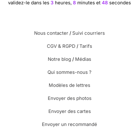
mot qui en dit long
validez-le dans les
3
heures,
8
minutes et
48
secondes
⭐⭐⭐⭐
Le 04/08/2014 : Image très sobre et le
texte convient parfaitement!
Nous contacter
/
Suivi courriers
CGV & RGPD
/
Tarifs
⭐⭐⭐⭐⭐ Le 31/07/2014 : Pour sa sobriete
Notre blog
/
Médias
Qui sommes-nous ?
⭐⭐⭐⭐
Le 01/07/2014 : Carte très sobre pour un
triste moment
Modèles de lettres
Envoyer des photos
⭐⭐⭐⭐
Le 01/06/2014 : Sobre et sincère
Envoyer des cartes
⭐⭐⭐⭐
Le 03/02/2014 : Illustration originale et
Envoyer un recommandé
sobre à la fois. le commentaire me convient à
100%.