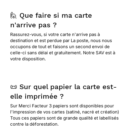
dramatique, ou triste...
🙋 Que faire si ma carte
⭐⭐⭐⭐
Le 12/10/2016 : Sobriété
n'arrive pas ?
Rassurez-vous, si votre carte n'arrive pas à
destination et est perdue par La poste, nous nous
⭐⭐⭐⭐
Le 03/10/2016 : Sobre et masculine
occupons de tout et faisons un second envoi de
celle-ci sans délai et gratuitement. Notre SAV est à
votre disposition.
⭐⭐⭐⭐
Le 07/12/2015 : Une carte bien choisie
pour le départ d'une personne âgée - cette feuille
morte fait bien penser à une longue vie qui,
fatalement, se termine.
📜 Sur quel papier la carte est-
elle imprimée ?
⭐⭐⭐⭐
Le 28/09/2015 : La feuille de l'automne
Sur Merci Facteur 3 papiers sont disponibles pour
avec les teintes assorties est magnifiquement
l'impression de vos cartes (satiné, nacré et création)
choisie pour un tel message de condoléances.
Tous ces papiers sont de grande qualité et labellisés
contre la déforestation.