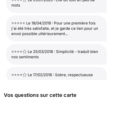
mots
⭐⭐⭐⭐⭐ Le 18/04/2019 : Pour une première fois
j'ai été très satisfaite, et je garde ce lien pour un
envoi possible ultérieurement...
⭐⭐⭐⭐
Le 25/03/2018 : Simplicité - traduit bien
nos sentiments
⭐⭐⭐⭐
Le 17/02/2018 : Sobre, respectueuse
⭐⭐⭐⭐
Le 11/01/2018 : Elle est assez douce, les
Vos questions sur cette carte
couleurs laissent supposer la fin de vie de la
feuille, ce qui correspond bien à la disparition
d'une personne agée... pour autant, elle n'est pas