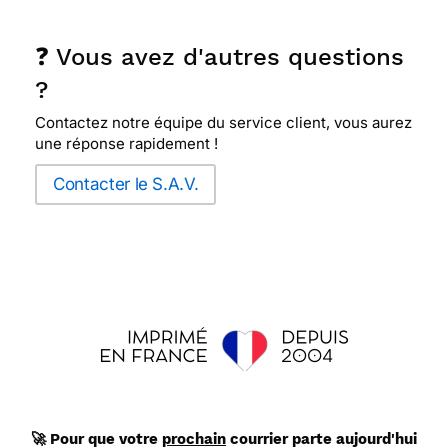
n'y a pas grands choses à dire, les mots les plus
simples sont les mieux.
❓ Vous avez d'autres questions
?
⭐⭐⭐⭐
Le 21/12/2014 : Rappel des feuilles
Contactez notre équipe du service client, vous aurez
mortes.
une réponse rapidement !
Contacter le S.A.V.
⭐⭐⭐⭐
Le 22/10/2014 : Pour un décès en
automne , les feuilles et les couleurs vont bien !!je
pense qu elle plaira !!!!
⭐⭐⭐⭐
Le 30/09/2014 : C'est une feuille
d'automne, nous entrons dans cette période et le
petit mot me plait
⭐⭐⭐⭐
Le 20/08/2014 : Simple digne et un p)etit
🚀 Pour que votre
prochain
courrier parte aujourd'hui