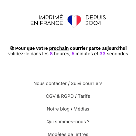
⭐⭐⭐⭐
Le 01/05/2015 : Moderne et sobre.
⭐⭐⭐⭐
Le 16/10/2014 : Sobriété et simplicité
🚀 Pour que votre
prochain
courrier parte aujourd'hui
validez-le dans les
8
heures,
5
minutes et
32
secondes
⭐⭐⭐⭐
Le 03/10/2014 : Un beau carton de deuil
prix pour sa simplicité
Nous contacter
/
Suivi courriers
⭐⭐⭐⭐⭐ Le 02/08/2014 : Sobre
CGV & RGPD
/
Tarifs
Notre blog
/
Médias
⭐⭐⭐
Le 07/07/2014 : Carte "passe partout".
j'aurai aimé un choix de carte concernant la
Qui sommes-nous ?
religion musulmane. dommage !
Modèles de lettres