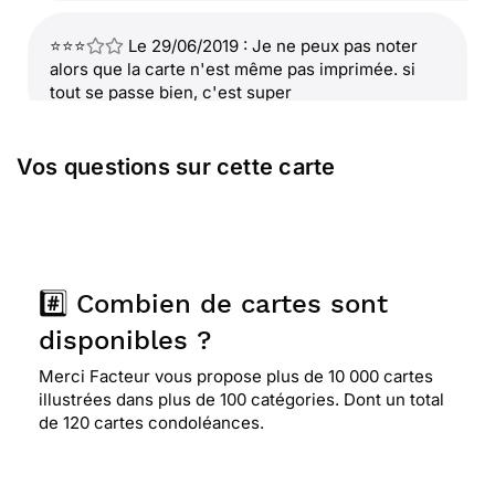
⭐⭐⭐
Le 29/06/2019 : Je ne peux pas noter
alors que la carte n'est même pas imprimée. si
tout se passe bien, c'est super
Vos questions sur cette carte
⭐⭐⭐⭐
Le 19/03/2018 : C'est une carte sobre et
j'aime
⭐⭐⭐⭐
Le 05/02/2018 : Carte sobre et de
circonstance
#️⃣ Combien de cartes sont
disponibles ?
⭐⭐⭐⭐
Le 25/01/2018 : Très sobre et très jolie
Merci Facteur vous propose plus de 10 000 cartes
illustrées dans plus de 100 catégories. Dont un total
de 120 cartes condoléances.
⭐⭐⭐⭐
Le 17/10/2017 : Cette carte est sobre
simple et agréable au visuel notamment les