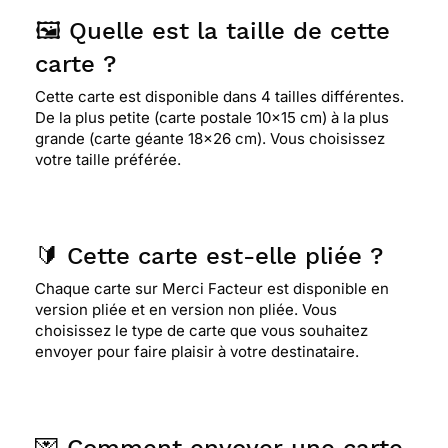
parties brillantes qui apportent de la luminosité au
côté funeste de l&#8217;événement.
🖼️ Quelle est la taille de cette
carte ?
⭐⭐⭐⭐
Le 08/05/2017 : carte Très simple
Cette carte est disponible dans 4 tailles différentes.
De la plus petite (carte postale 10x15 cm) à la plus
grande (carte géante 18x26 cm). Vous choisissez
votre taille préférée.
⭐⭐⭐⭐
Le 08/01/2017 : Cette carte est à la fois
classique et moderne. malgré le fait qu'elle soit
grise elle ne fait pas triste mais plutôt sobre et
élégante.
🔰 Cette carte est-elle pliée ?
Chaque carte sur Merci Facteur est disponible en
⭐⭐⭐⭐
Le 28/07/2016 : Pour sa sobriété
version pliée et en version non pliée. Vous
choisissez le type de carte que vous souhaitez
envoyer pour faire plaisir à votre destinataire.
⭐⭐⭐⭐⭐ Le 15/05/2016 : Elle est simple et
sincères.