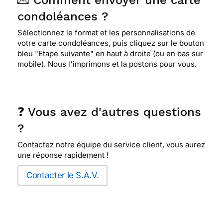
💌 Comment envoyer une carte
⭐⭐⭐⭐
Le 19/02/2016 : J'aime sa sobriete
condoléances ?
Sélectionnez le format et les personnalisations de
votre carte condoléances, puis cliquez sur le bouton
⭐⭐⭐⭐⭐ Le 20/01/2016 : Sobre et joli carte
bleu "Etape suivante" en haut à droite (ou en bas sur
mobile). Nous l'imprimons et la postons pour vous.
⭐⭐⭐⭐
Le 10/11/2015 : La carte est sobre et
simple
❓ Vous avez d'autres questions
⭐⭐⭐⭐
Le 07/09/2015 : Sobre, simple et jolie
?
Contactez notre équipe du service client, vous aurez
une réponse rapidement !
⭐⭐⭐⭐
Le 22/06/2015 : Simplicité, clas,
Contacter le S.A.V.
⭐⭐⭐⭐
Le 18/05/2015 : Sobriete est une qualité
importante pour offrir ses condoléances à des
amis