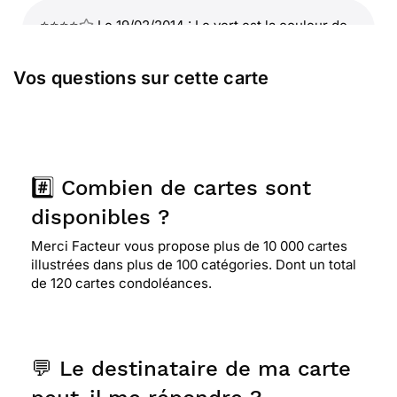
⭐⭐⭐⭐
Le 19/02/2014 : Le vert est la couleur de
l'espoir,l'eau qui s’écoule est source de vie...
Vos questions sur cette carte
⭐⭐⭐⭐
Le 26/11/2013 : Sobre, élégante, neutre,
et renvoyant une image plutôt positive
#️⃣ Combien de cartes sont
⭐⭐⭐
Le 05/03/2012 : Carte représentant La
tranquillité le repos
disponibles ?
Merci Facteur vous propose plus de 10 000 cartes
illustrées dans plus de 100 catégories. Dont un total
de 120 cartes condoléances.
💬 Le destinataire de ma carte