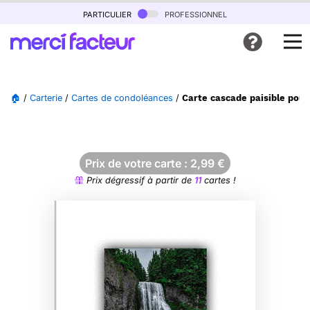
particulier
professionnel
🏠
/
Carterie
/
Cartes de condoléances
/
Carte cascade paisible pour
Prix de votre carte :
2,99
€
Prix dégressif à partir de
11
cartes !