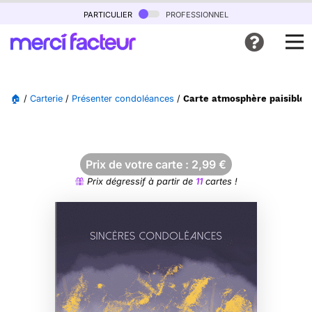
particulier
professionnel
🏠
/
Carterie
/
Présenter condoléances
/
Carte atmosphère paisible 
Prix de votre carte :
2,99
€
Prix dégressif à partir de
11
cartes !