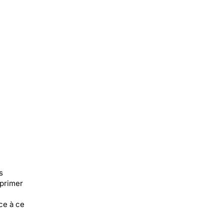
s
xprimer
ce à ce