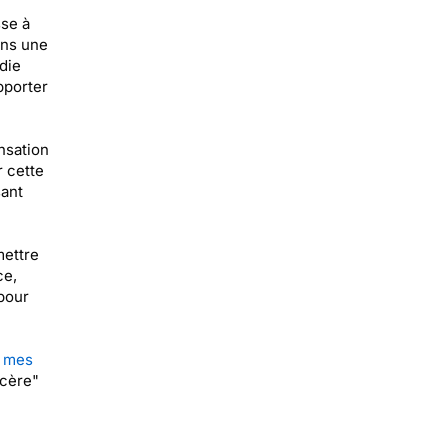
se à
ans une
die
pporter
nsation
r cette
sant
mettre
ce,
pour
s mes
ncère"