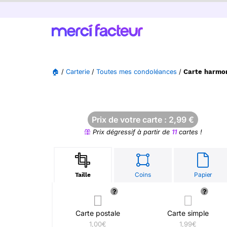
🏠
/
Carterie
/
Toutes mes condoléances
/
Carte harmon
Prix de votre carte :
2,99
€
Prix dégressif à partir de
11
cartes !
Coins
Papier
Taille
Carte postale
Carte simple
1,00€
1,99€