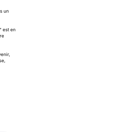
is un
" est en
re
enir,
se,