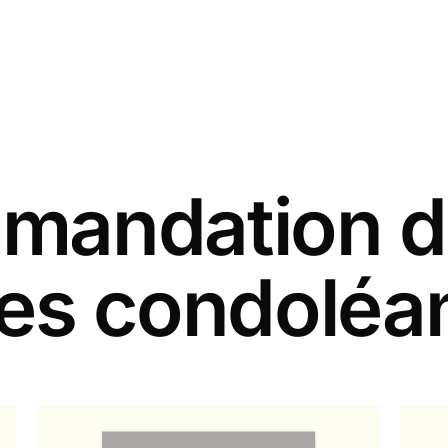
andation d
tes condoléa