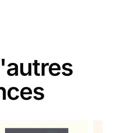
'autres
nces