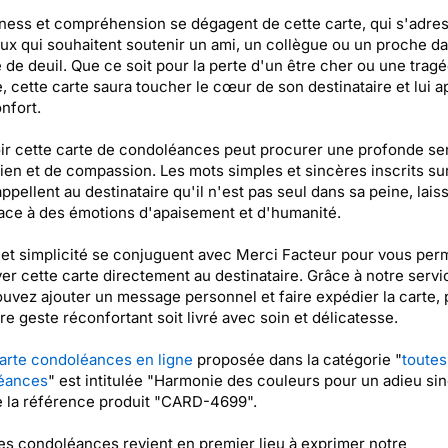
ess et compréhension se dégagent de cette carte, qui s'adres
ux qui souhaitent soutenir un ami, un collègue ou un proche d
 de deuil. Que ce soit pour la perte d'un être cher ou une tragé
, cette carte saura toucher le cœur de son destinataire et lui a
nfort.
r cette carte de condoléances peut procurer une profonde se
ien et de compassion. Les mots simples et sincères inscrits su
appellent au destinataire qu'il n'est pas seul dans sa peine, lais
lace à des émotions d'apaisement et d'humanité.
 et simplicité se conjuguent avec Merci Facteur pour vous per
er cette carte directement au destinataire. Grâce à notre servi
uvez ajouter un message personnel et faire expédier la carte, 
re geste réconfortant soit livré avec soin et délicatesse.
arte condoléances en ligne
proposée dans la catégorie "
toute
éances
" est intitulée "Harmonie des couleurs pour un adieu si
e la référence produit "CARD-4699".
ses condoléances revient en premier lieu à exprimer notre