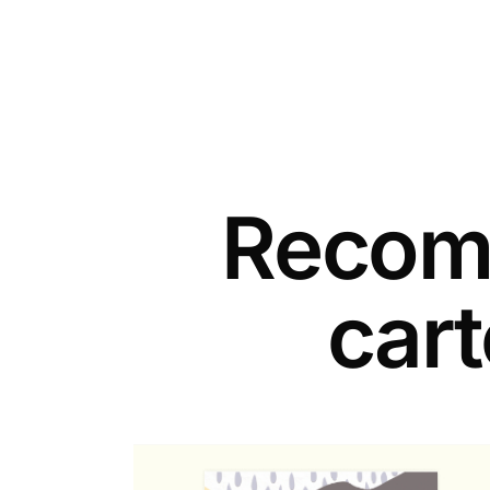
Recomm
car