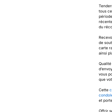
Tendern
tous ce
période
récente
du réco
Recevoi
de sout
carte r
ainsi p
Qualité
d’envoy
vous po
que vot
Cette
c
condol
et port
Offrir 