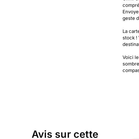
compréh
Envoyer
geste d
La cart
stock !
destinat
Voici l
sombre,
compass
Avis sur cette