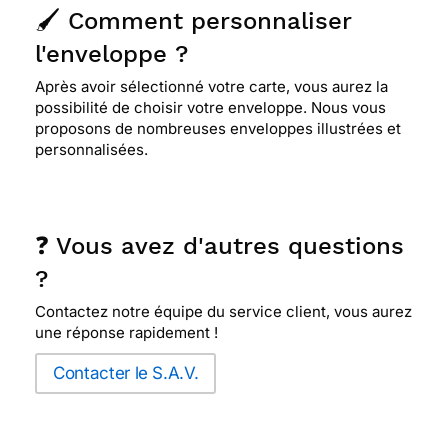
🖌️ Comment personnaliser
⭐⭐⭐
Le 17/04/2019 : Pas assez de choix en
matière de condoléances dommage
l'enveloppe ?
Après avoir sélectionné votre carte, vous aurez la
possibilité de choisir votre enveloppe. Nous vous
⭐⭐⭐⭐
Le 29/08/2018 : très bon service très
proposons de nombreuses enveloppes illustrées et
rapide avec un bon suivi; je le recommanderai a
personnalisées.
mes amis
⭐⭐⭐⭐
Le 06/08/2018 : Lumineuse et tout en
❓ Vous avez d'autres questions
douceur
?
Contactez notre équipe du service client, vous aurez
⭐⭐⭐⭐
Le 12/03/2018 : Tres jolie
une réponse rapidement !
Contacter le S.A.V.
⭐⭐⭐⭐
Le 04/01/2018 : Elle sobre