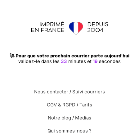
⭐⭐⭐⭐
Le 12/11/2017 : Très sobre pour la
circonstance
⭐⭐⭐⭐
Le 03/10/2017 : Elle corresponds tout à
fait à ce que je recherchai tres sobre
🚀 Pour que votre
prochain
courrier parte aujourd'hui
⭐⭐⭐⭐
Le 28/09/2017 : Pour son texte et la
validez-le dans les
33
minutes et
19
secondes
sobriété du dessin
⭐⭐⭐⭐
Le 31/08/2017 : C'est rapide et simple
Nous contacter
/
Suivi courriers
CGV & RGPD
/
Tarifs
⭐⭐⭐⭐⭐ Le 22/07/2017 : Tres sobre parfaite
Notre blog
/
Médias
Qui sommes-nous ?