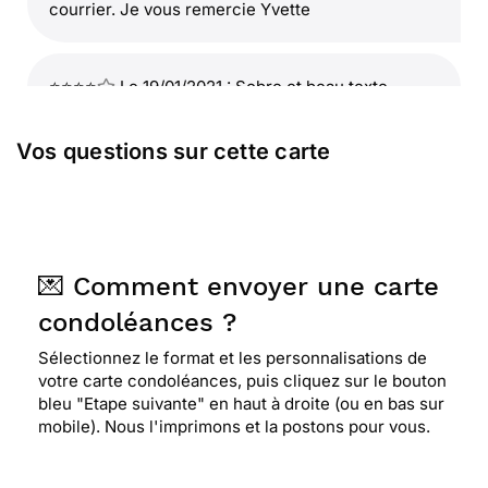
courrier. Je vous remercie Yvette
⭐⭐⭐⭐
Le 19/01/2021 : Sobre et beau texte
Vos questions sur cette carte
⭐⭐⭐⭐
Le 17/07/2020 : Très sobre mais très
belle
⭐⭐⭐⭐⭐ Le 01/06/2020 : Très belle et fleur oiginale
💌 Comment envoyer une carte
condoléances ?
⭐⭐⭐⭐
Le 20/04/2020 : Tres jolie choix de
Sélectionnez le format et les personnalisations de
presentation
votre carte condoléances, puis cliquez sur le bouton
bleu "Etape suivante" en haut à droite (ou en bas sur
mobile). Nous l'imprimons et la postons pour vous.
⭐⭐⭐⭐⭐ Le 28/01/2020 : Très pratique et excellent
service facile d'utilisation, j'utilise a chaque
occasions , je recommande