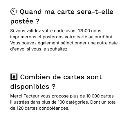
🕙 Quand ma carte sera-t-elle
postée ?
⭐⭐⭐⭐⭐ Le 15/12/2019 : Parfait pour ce type
d'evenement
Si vous validez votre carte avant 17h00 nous
imprimerons et posterons votre carte aujourd'hui.
Vous pouvez également sélectionner une autre date
⭐⭐⭐⭐
Le 21/07/2019 : Sobriété et couleurs
d'envoi si vous le souhaitez.
⭐⭐⭐⭐⭐ Le 10/07/2019 : Excellent
#️⃣ Combien de cartes sont
disponibles ?
⭐⭐⭐⭐⭐ Le 08/07/2019 : Tout à fait dans mon état
d'esprits actuel
Merci Facteur vous propose plus de 10 000 cartes
illustrées dans plus de 100 catégories. Dont un total
de 120 cartes condoléances.
⭐⭐⭐⭐
Le 07/05/2019 : En phase avec moi.