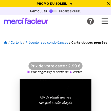
PROMO DU SOLEIL
particulier
professionnel
-30% de réduction avec le code
SUMMER26
pour envoyer des
cartes ensoleillées, jusqu'au 6 Août !
Envoyer des cartes
🏠
/
Carterie
/
Présenter ses condoléances
/
Carte douces pensées po
Ne plus afficher
Prix de votre carte :
2,99
€
Prix dégressif à partir de
11
cartes !