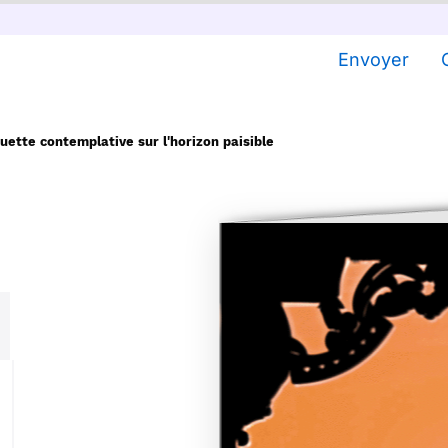
Envoyer
uette contemplative sur l'horizon paisible