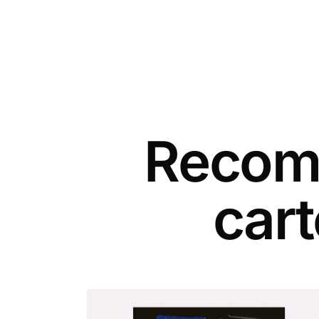
Recomm
car