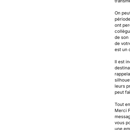
transme
On peut
période
ont per
collègu
de son 
de votr
est un 
Il est 
destina
rappela
silhoue
leurs p
peut fa
Tout en
Merci F
message
vous po
une emp