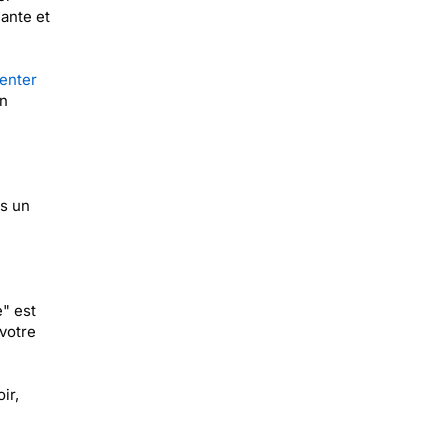
ante et
enter
on
is un
" est
votre
ir,