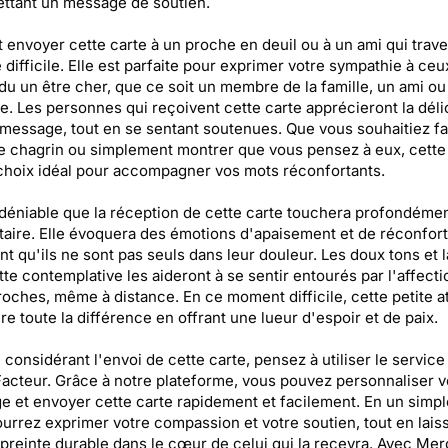
ttant un message de soutien.
 envoyer cette carte à un proche en deuil ou à un ami qui trav
 difficile. Elle est parfaite pour exprimer votre sympathie à ceu
du un être cher, que ce soit un membre de la famille, un ami ou
e. Les personnes qui reçoivent cette carte apprécieront la dél
message, tout en se sentant soutenues. Que vous souhaitiez fai
e chagrin ou simplement montrer que vous pensez à eux, cette
choix idéal pour accompagner vos mots réconfortants.
indéniable que la réception de cette carte touchera profondémen
taire. Elle évoquera des émotions d'apaisement et de réconfort,
nt qu'ils ne sont pas seuls dans leur douleur. Les doux tons et l
tte contemplative les aideront à se sentir entourés par l'affecti
roches, même à distance. En ce moment difficile, cette petite a
ire toute la différence en offrant une lueur d'espoir et de paix.
 considérant l'envoi de cette carte, pensez à utiliser le service
acteur. Grâce à notre plateforme, vous pouvez personnaliser v
 et envoyer cette carte rapidement et facilement. En un simple
urrez exprimer votre compassion et votre soutien, tout en lais
reinte durable dans le cœur de celui qui la recevra. Avec Mer