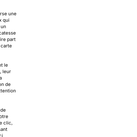
erse une
x qui
 un
icatesse
re part
 carte
t le
 leur
a
on de
ttention
 de
otre
 clic,
sant
ci