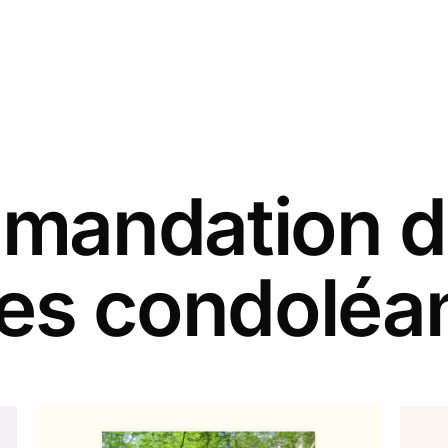
andation d
tes condoléa