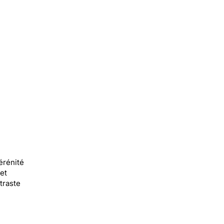
érénité
et
traste