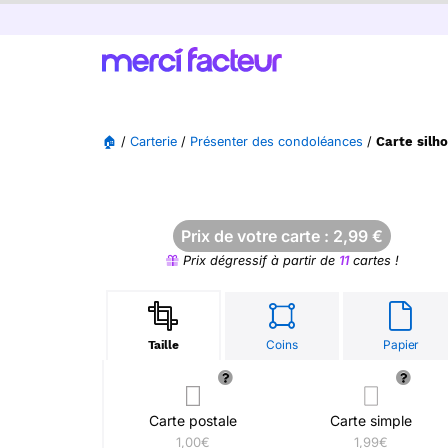
🏠
/
Carterie
/
Présenter des condoléances
/
Carte silho
Prix de votre carte :
2,99
€
Prix dégressif à partir de
11
cartes !
Coins
Papier
Taille
Carte postale
Carte simple
1,00€
1,99€