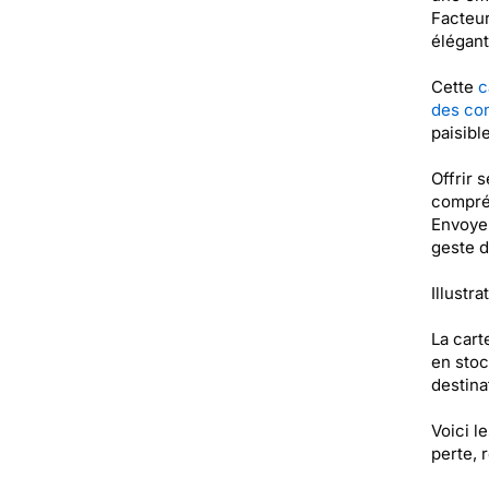
Facteur
élégant
Cette
c
des co
paisibl
Offrir 
compréh
Envoyer
geste d
Illustr
La cart
en stoc
destinat
Voici l
perte, 