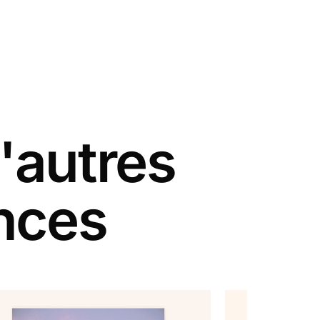
'autres
nces