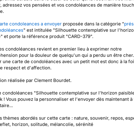
, adressez vos pensées et vos condoléances de manière touch
e.
arte condoleances a envoyer
proposée dans la catégorie "
prés
ndoléances
" est intitulée "Silhouette contemplative sur l'horiz
e" et porte la référence produit "CARD-379".
ses condoléances revient en premier lieu à exprimer notre
ension pour la douleur de quelqu'un qui a perdu un être cher.
 une carte de condoléances avec un petit mot est donc à la fo
e respect et d'affection.
ation réalisée par Clement Bourdet.
e condoléances "Silhouette contemplative sur l'horizon paisible
k ! Vous pouvez la personnaliser et l'envoyer dès maintenant à 
aire...
es thèmes abordés sur cette carte : nature, souvenir, repos, espo
reflet, horizon, solitude, mélancolie, sérénité