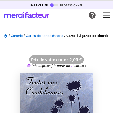
particulier
professionnel
🏠
/
Carterie
/
Cartes de condoléances
/
Carte élégance de chardons
Prix de votre carte :
2,99
€
Prix dégressif à partir de
11
cartes !