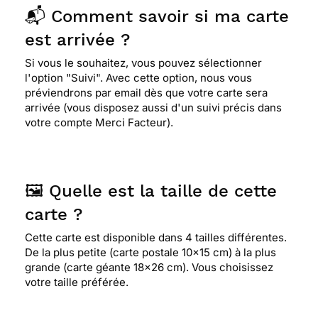
⭐⭐⭐⭐⭐ Le 15/05/2020 : Très simple et très jolie!
📬 Comment savoir si ma carte
est arrivée ?
⭐⭐⭐⭐⭐ Le 09/12/2019 : Service simple, rapide et
Si vous le souhaitez, vous pouvez sélectionner
abordable au niveau tarif.
l'option "Suivi". Avec cette option, nous vous
préviendrons par email dès que votre carte sera
arrivée (vous disposez aussi d'un suivi précis dans
votre compte Merci Facteur).
⭐⭐⭐⭐
Le 17/12/2018 : Tout est très bien , seul
amélioration , si elle est possible: un avis de
réception du courrier.
🖼️ Quelle est la taille de cette
⭐⭐⭐⭐⭐ Le 24/03/2018 : Simple sombre et beau
carte ?
paysage
Cette carte est disponible dans 4 tailles différentes.
De la plus petite (carte postale 10x15 cm) à la plus
grande (carte géante 18x26 cm). Vous choisissez
⭐⭐⭐⭐
Le 13/11/2017 : Belle et discrète
votre taille préférée.