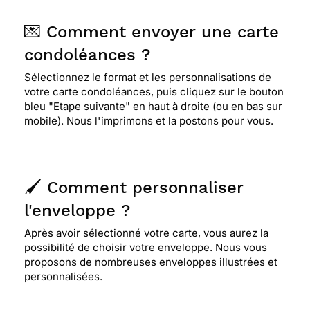
⭐⭐⭐⭐
Le 09/09/2017 : Elle est douce ,belle ,
j'aurais préféré le texte en bas de la carte
💌 Comment envoyer une carte
condoléances ?
⭐⭐⭐⭐
Le 18/02/2017 : Sobre et reflétant bien la
Sélectionnez le format et les personnalisations de
personnalité des personnes à qui elle était
votre carte condoléances, puis cliquez sur le bouton
adressée
bleu "Etape suivante" en haut à droite (ou en bas sur
mobile). Nous l'imprimons et la postons pour vous.
⭐⭐⭐⭐
Le 17/02/2017 : J'aime la simplicité de
cette carte, ce brouillard qui voile les champs me
rappelle que l'on part vers l'inconnu. "sincères
🖌️ Comment personnaliser
condoléances" j'aime tout simplement, souvent
sur les cartes il y a marqué le texte au pluriel,
l'enveloppe ?
alors qu'il existe peu de carte qui s'adresse d'une
Après avoir sélectionné votre carte, vous aurez la
personne à celle qui à perdu un être cher.
possibilité de choisir votre enveloppe. Nous vous
proposons de nombreuses enveloppes illustrées et
personnalisées.
⭐⭐⭐⭐
Le 08/11/2016 : Sa sobriété