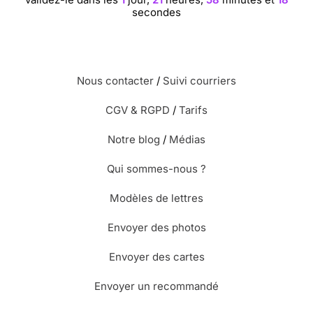
secondes
⭐⭐⭐⭐
Le 04/11/2015 : Sobre et concise
personnalisation facile
Nous contacter
/
Suivi courriers
⭐⭐⭐⭐
Le 03/11/2015 : Très bien sobre et simple
CGV & RGPD
/
Tarifs
Notre blog
/
Médias
⭐⭐⭐⭐
Le 05/10/2015 : Superbe carte
Qui sommes-nous ?
Modèles de lettres
⭐⭐⭐⭐
Le 01/10/2015 : Sobriété et mélancolie
Envoyer des photos
Envoyer des cartes
⭐⭐⭐⭐
Le 08/09/2015 : Cette carte reflète bien
l'état d'esprit du deuil d'un proche.
Envoyer un recommandé