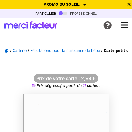
PROMO DU SOLEIL
particulier
professionnel
-30% de réduction avec le code
SUMMER26
pour envoyer des
cartes ensoleillées, jusqu'au 6 Août !
Envoyer des cartes
🏠
/
Carterie
/
Félicitations pour la naissance de bébé
/
Carte petit co
Ne plus afficher
Prix de votre carte :
2,99
€
Prix dégressif à partir de
11
cartes !