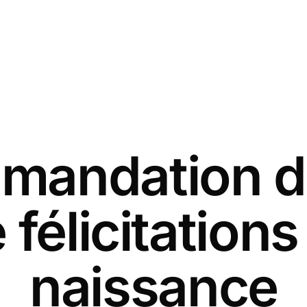
andation d
 félicitation
naissance