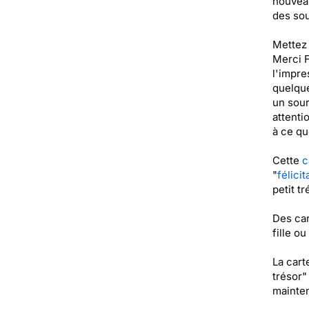
nouveau
des sou
Mettez 
Merci F
l'impre
quelque
un sour
attenti
à ce qu
Cette
c
"
félici
petit t
Des car
fille o
La cart
trésor"
mainten