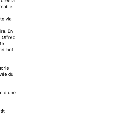
 créera
rnable.
te via
ire. En
. Offrez
te
eillant
gorie
ivée du
ce d'une
tit