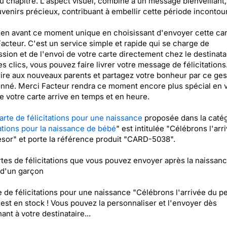
 chapitre. L'aspect visuel, combiné à un message bienveillant,
venirs précieux, contribuant à embellir cette période incontou
en avant ce moment unique en choisissant d'envoyer cette car
acteur. C'est un service simple et rapide qui se charge de
ssion et de l'envoi de votre carte directement chez le destinata
s clics, vous pouvez faire livrer votre message de félicitations
ire aux nouveaux parents et partagez votre bonheur par ce ges
onné. Merci Facteur rendra ce moment encore plus spécial en v
e votre carte arrive en temps et en heure.
arte de félicitations pour une naissance
proposée dans la caté
tations pour la naissance de bébé
" est intitulée "Célébrons l'arr
résor" et porte la référence produit "CARD-5038".
tes de félicitations que vous pouvez envoyer après la naissan
u d'un garçon
e de félicitations pour une naissance "Célébrons l'arrivée du pe
 est en stock ! Vous pouvez la personnaliser et l'envoyer dès
ant à votre destinataire...