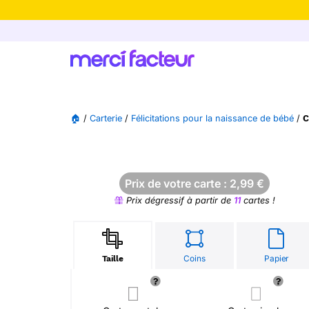
-30% de rédu
🏠
/
Carterie
/
Félicitations pour la naissance de bébé
/
C
Prix de votre carte :
2,99
€
Prix dégressif à partir de
11
cartes !
Coins
Papier
Taille