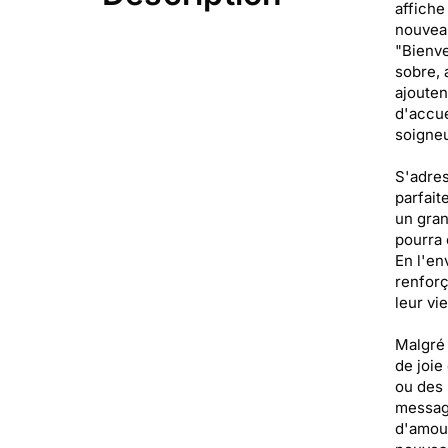
affiche
nouveau
"Bienve
sobre, 
ajouten
d'accue
soigneu
S'adres
parfait
un gran
pourra 
En l'en
renforç
leur vie
Malgré 
de joie
ou des 
message
d'amour