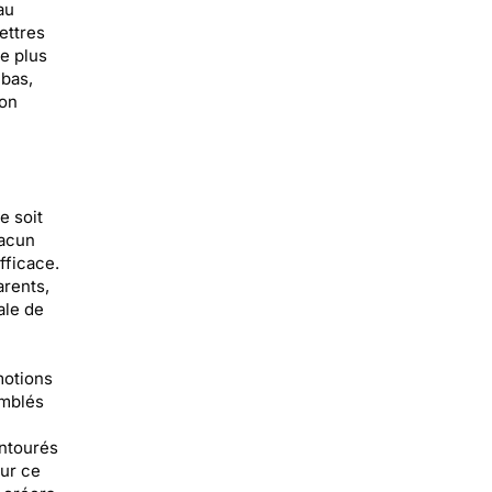
au
ettres
e plus
 bas,
ion
e soit
hacun
fficace.
arents,
ale de
motions
omblés
entourés
ur ce