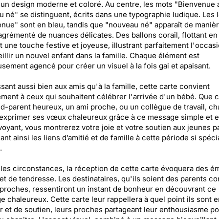
 un design moderne et coloré. Au centre, les mots "Bienvenue 
 né" se distinguent, écrits dans une typographie ludique. Les l
nue" sont en bleu, tandis que "nouveau né" apparaît de manièr
agrémenté de nuances délicates. Des ballons corail, flottant en
t une touche festive et joyeuse, illustrant parfaitement l'occas
illir un nouvel enfant dans la famille. Chaque élément est
sement agencé pour créer un visuel à la fois gai et apaisant.
sant aussi bien aux amis qu'à la famille, cette carte convient
ement à ceux qui souhaitent célébrer l'arrivée d'un bébé. Que c
d-parent heureux, un ami proche, ou un collègue de travail, c
exprimer ses vœux chaleureux grâce à ce message simple et e
voyant, vous montrerez votre joie et votre soutien aux jeunes p
ant ainsi les liens d’amitié et de famille à cette période si spéci
.
les circonstances, la réception de cette carte évoquera des é
 et de tendresse. Les destinataires, qu'ils soient des parents c
proches, ressentiront un instant de bonheur en découvrant ce
 chaleureux. Cette carte leur rappellera à quel point ils sont 
 et de soutien, leurs proches partageant leur enthousiasme po