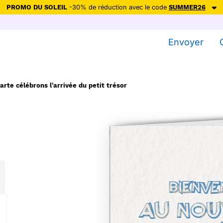
PROMO DU SOLEIL
-30% de réduction avec le code
SUMMER26
ction avec le code
SUMMER26
pour envoyer des cartes ensoleillées, jus
Envoyer
Envoyer des cartes
Ne plus afficher
arte célébrons l'arrivée du petit trésor