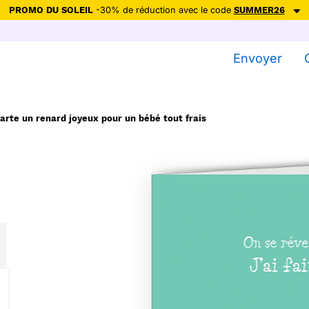
PROMO DU SOLEIL
-30% de réduction avec le code
SUMMER26
ction avec le code
SUMMER26
pour envoyer des cartes ensoleillées, jus
Envoyer
Envoyer des cartes
Ne plus afficher
arte un renard joyeux pour un bébé tout frais