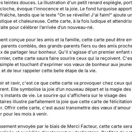
s teintes douces. La illustration d'un petit renard espiègle, por
cloche, évoque l'innocence et la joie. Le fond turquoise appor
fraîche, tandis que le texte "On se réveille! J'ai faim!" ajoute u
tique et chaleureuse. Cette carte, à la fois ludique et attendris
faite pour célébrer l’arrivée d’un nouveau-né.
ent conçue pour les amis et la famille, cette carte peut être e
 parents comblés, des grands-parents fiers ou des amis proch
x de partager leur bonheur. Qu'il s'agisse d'un premier enfant 
ernier, cette carte saura faire sourire ceux qui la reçoivent. C'e
simple et touchant d'exprimer vos vœux de bonheur aux jeune
 et de leur rappeler cette belle étape de la vie.
r et ravir, c'est ce que cette carte va provoquer chez ceux qui
ent. Elle symbolise la joie d’un nouveau départ et la magie des
s instants de vie. Le sourire qui s'affichera sur le visage des
taires illustre parfaitement la joie que cette carte de félicitatio
r. Offrir cette carte, c'est aussi transmettre des vœux d'amour
 pour les mois à venir.
sement envoyée par le biais de Merci Facteur, cette carte ser