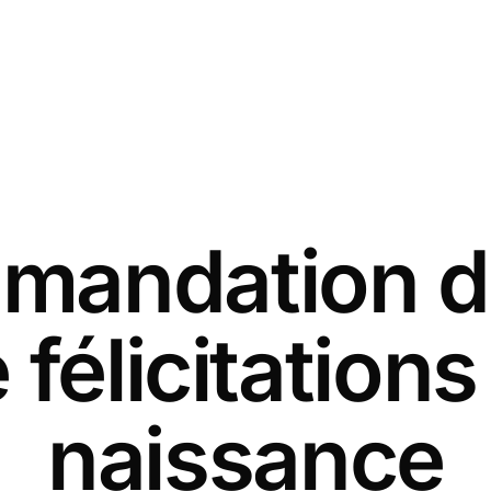
andation d
 félicitation
naissance