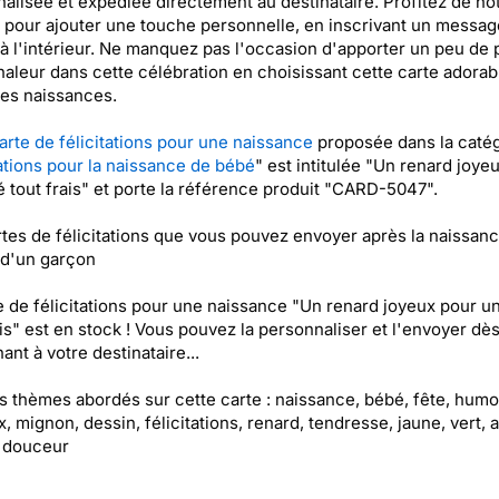
alisée et expédiée directement au destinataire. Profitez de no
 pour ajouter une touche personnelle, en inscrivant un messag
à l'intérieur. Ne manquez pas l'occasion d'apporter un peu de 
haleur dans cette célébration en choisissant cette carte adorab
les naissances.
arte de félicitations pour une naissance
proposée dans la caté
tations pour la naissance de bébé
" est intitulée "Un renard joye
 tout frais" et porte la référence produit "CARD-5047".
tes de félicitations que vous pouvez envoyer après la naissan
u d'un garçon
e de félicitations pour une naissance "Un renard joyeux pour u
ais" est en stock ! Vous pouvez la personnaliser et l'envoyer dè
ant à votre destinataire...
es thèmes abordés sur cette carte : naissance, bébé, fête, humo
, mignon, dessin, félicitations, renard, tendresse, jaune, vert, a
, douceur