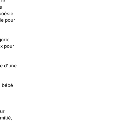
tre
e
poésie
le pour
gorie
ux pour
ce d'une
n bébé
s
ur,
mitié,