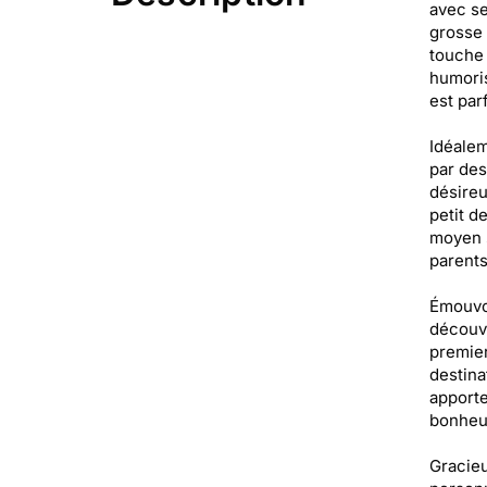
avec se
grosse 
touche 
humoris
est par
Idéalem
par des
désireu
petit d
moyen 
parents
Émouvoi
découvr
premier
destina
apporte
bonheur
Gracieu