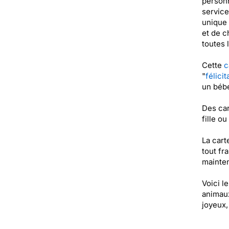
personn
service
unique 
et de c
toutes 
Cette
c
"
félici
un bébé
Des car
fille o
La cart
tout fr
mainten
Voici l
animaux
joyeux