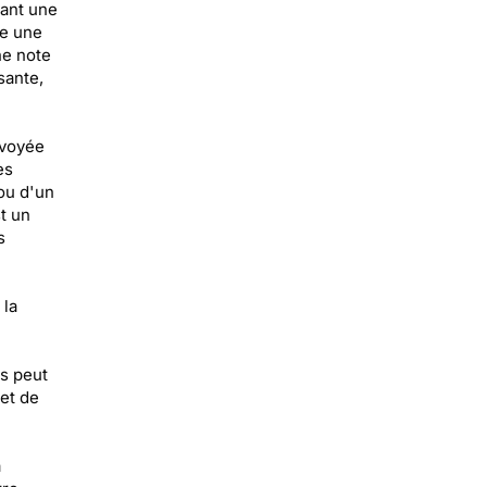
tant une
te une
ne note
sante,
nvoyée
es
ou d'un
st un
s
 la
ns peut
 et de
a