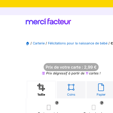
-30% de rédu
🏠
/
Carterie
/
Félicitations pour la naissance de bébé
/
C
Prix de votre carte :
2,99
€
Prix dégressif à partir de
11
cartes !
Coins
Papier
Taille