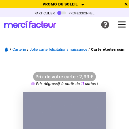
PROMO DU SOLEIL
particulier
professionnel
-30% de réduction avec le code
SUMMER26
pour envoyer des
cartes ensoleillées, jusqu'au 6 Août !
Envoyer des cartes
🏠
/
Carterie
/
Jolie carte félicitations naissance
/
Carte étoiles scint
Ne plus afficher
Prix de votre carte :
2,99
€
Prix dégressif à partir de
11
cartes !