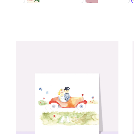
Comment ça marche :
Choisissez une carte remerciement mariage;
✅
Personnalisez votre carte;
🎨
Payez votre commande;
💳
Nous imprimons & postons votre carte;
✉️
Elle arrive chez vous ou chez vos destinataires.
📬
Réduire