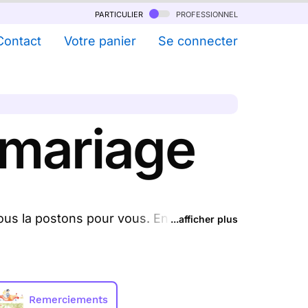
particulier
professionnel
Contact
Votre panier
Se connecter
 mariage
ous la postons pour vous. En quelques
...afficher plus
s imprimons et nous les envoyons chez
.
(prix dégressif dès 11 cartes)
Remerciements