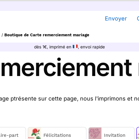
Envoyer
s
/
Boutique de Carte remerciement mariage
dès 1€, imprimé en
, envoi rapide
emerciement
ge ptrésente sur cette page, nous l'imprimons et n
es remerciement mariage sur Merci Facteur, nous le
vous ou directement chez vos destinataires.
opose
22
cartes remerciement mariage à partir de 1€
ire-part
Félicitations
Invitation