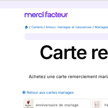
🏠
/
Carterie
/
Amour, mariages et naissances
/
Mariage
Carte r
Achetez une carte remerciement maria
clics, achetez une ou plusieurs cart
Retour aux cartes mariages
Merci Facteur vous pr
Anniversaire de mariage
Fa