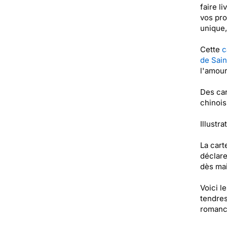
faire l
vos pro
unique,
Cette
c
de Sain
l'amour
Des car
chinois,
Illustra
La cart
déclare
dès mai
Voici l
tendres
romance