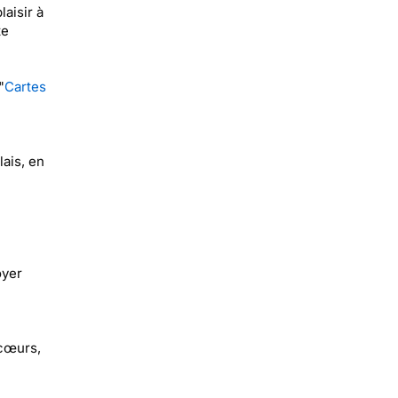
aisir à
te
"
Cartes
lais, en
oyer
 cœurs,