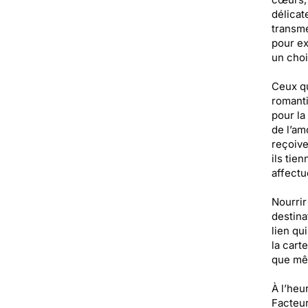
délicat
transme
pour ex
un choi
Ceux qu
romanti
pour la
de l’am
reçoive
ils tie
affectu
Nourrir
destina
lien qu
la cart
que mê
À l’heu
Facteur