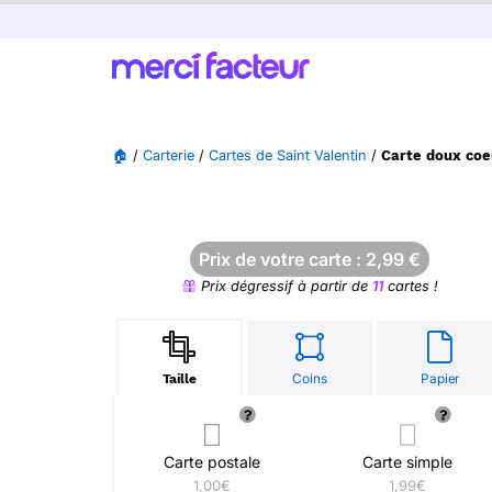
🏠
/
Carterie
/
Cartes de Saint Valentin
/
Carte doux coe
Prix de votre carte :
2,99
€
Prix dégressif à partir de
11
cartes !
Coins
Papier
Taille
Carte postale
Carte simple
1,00€
1,99€