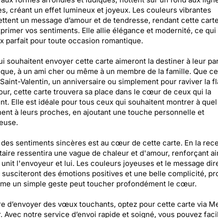
es, créant un effet lumineux et joyeux. Les couleurs vibrantes
ttent un message d’amour et de tendresse, rendant cette carte
primer vos sentiments. Elle allie élégance et modernité, ce qui 
x parfait pour toute occasion romantique.
i souhaitent envoyer cette carte aimeront la destiner à leur pa
que, à un ami cher ou même à un membre de la famille. Que ce 
 Saint-Valentin, un anniversaire ou simplement pour raviver la 
our, cette carte trouvera sa place dans le cœur de ceux qui la
nt. Elle est idéale pour tous ceux qui souhaitent montrer à quel
nnent à leurs proches, en ajoutant une touche personnelle et
euse.
 des sentiments sincères est au cœur de cette carte. En la rece
taire ressentira une vague de chaleur et d'amour, renforçant ain
i unit l'envoyeur et lui. Les couleurs joyeuses et le message dir
e susciteront des émotions positives et une belle complicité, p
me un simple geste peut toucher profondément le cœur.
re d’envoyer des vœux touchants, optez pour cette carte via M
. Avec notre service d’envoi rapide et soigné, vous pouvez fac