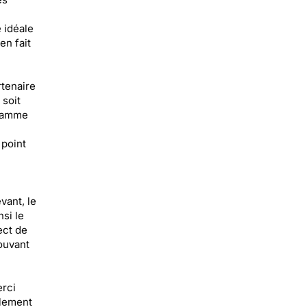
 idéale
en fait
rtenaire
soit
flamme
 point
vant, le
si le
ect de
rouvant
erci
ilement