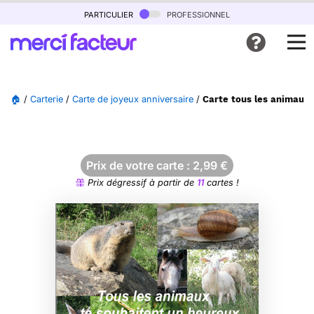
particulier
professionnel
🏠
/
Carterie
/
Carte de joyeux anniversaire
/
Carte tous les animaux 
Prix de votre carte :
2,99
€
Prix dégressif à partir de
11
cartes !