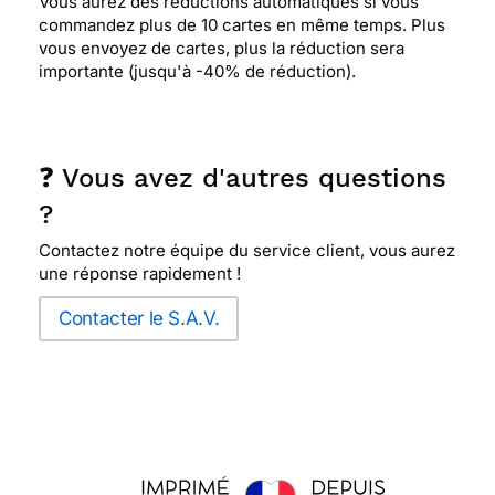
Vous aurez des réductions automatiques si vous
commandez plus de 10 cartes en même temps. Plus
vous envoyez de cartes, plus la réduction sera
⭐⭐⭐⭐⭐ Le 15/03/2017 : Jamais déçue par les
importante (jusqu'à -40% de réduction).
animaux
⭐⭐⭐⭐⭐ Le 09/06/2016 : Je l'ai choisie car elle est
❓ Vous avez d'autres questions
vraiment original , et la personne a qui elle est
?
destinée a pleins d'animaux chez elle, c'est une
carte vraiment à son reflet
Contactez notre équipe du service client, vous aurez
une réponse rapidement !
⭐⭐⭐⭐
Le 24/03/2016 : ma soeur aime les
Contacter le S.A.V.
animaux
⭐⭐⭐⭐⭐ Le 05/03/2016 : Représente les animaux
que j'adorent.