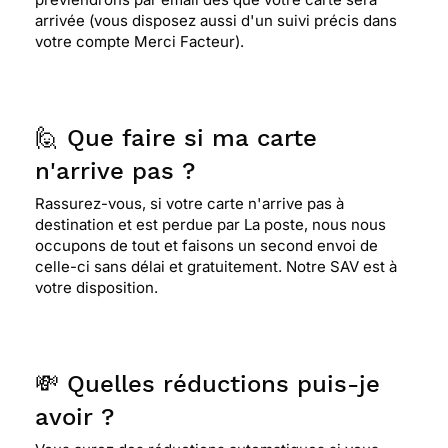
arrivée (vous disposez aussi d'un suivi précis dans
votre compte Merci Facteur).
⭐⭐⭐⭐
Le 08/02/2018 : Ma petite fille etant
passionnee par tous les animaux je trouvais cette
carte parfaitement adaptee,et elle sera ravie de la
recevoir
🙋 Que faire si ma carte
n'arrive pas ?
Rassurez-vous, si votre carte n'arrive pas à
⭐⭐⭐⭐
Le 31/01/2018 : Rappelle la nature
destination et est perdue par La poste, nous nous
occupons de tout et faisons un second envoi de
celle-ci sans délai et gratuitement. Notre SAV est à
⭐⭐⭐⭐⭐ Le 01/12/2017 : Jaime les animaux
votre disposition.
⭐⭐⭐⭐⭐ Le 22/10/2017 : J'aime les animaux
💸 Quelles réductions puis-je
avoir ?
⭐⭐⭐⭐⭐ Le 09/05/2017 : Carte pour mon petit fils
qui a 6 ans et aime beaucoup les animaux