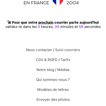
⭐⭐⭐⭐
Le 16/02/2016 : Les illustrations sont
magnifique
🚀 Pour que votre
prochain
courrier parte aujourd'hui
validez-le dans les
5
heures,
35
minutes et
58
secondes
⭐⭐⭐⭐⭐ Le 09/12/2015 : J'ai choisi cette carte
pour mon petit qui, du haut de ses 2 ans,
découvre les animaux et les adorent.
Nous contacter
/
Suivi courriers
⭐⭐⭐⭐
Le 26/11/2015 : Cette carte devrait plaire
à ma petite fille car elle adore tous les animaux.
CGV & RGPD
/
Tarifs
Notre blog
/
Médias
⭐⭐⭐⭐⭐ Le 11/10/2015 : C'est une carte qui plaira à
Qui sommes-nous ?
maman (84 ans) qui adore tous les animaux !! très
bonne idée !!
Modèles de lettres
Envoyer des photos
⭐⭐⭐⭐
Le 06/08/2015 : C'est la première fois