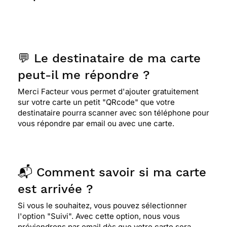
heure. Service impecc merci
⭐⭐⭐⭐
Le 10/07/2020 : Très jolie carte, originale
et colorée avec tous ces animaux qui ne peut que
💬 Le destinataire de ma carte
faire plaisir à un enfant. merci !
peut-il me répondre ?
Merci Facteur vous permet d'ajouter gratuitement
⭐⭐⭐⭐
Le 29/08/2019 : Pratique, rapide, peut-
sur votre carte un petit "QRcode" que votre
être proposer un choix plus importants de cartes.
destinataire pourra scanner avec son téléphone pour
A recommander et à encourager
vous répondre par email ou avec une carte.
⭐⭐⭐⭐
Le 26/01/2019 : Toujours satisfaite de la
gestion de mes envois par contre pouvez vous
📬 Comment savoir si ma carte
mettre un peu de gaité dans vos cartes
est arrivée ?
d&#8217;annIversaire &#129488;
Si vous le souhaitez, vous pouvez sélectionner
l'option "Suivi". Avec cette option, nous vous
⭐⭐⭐⭐
Le 19/10/2018 : Superbe. pour un enfant
préviendrons par email dès que votre carte sera