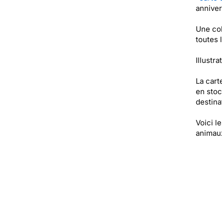
anniver
Une col
toutes 
Illustra
La cart
en stoc
destinat
Voici l
animaux