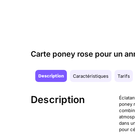
Carte poney rose pour un an
Description
Caractéristiques
Tarifs
Description
Éclatan
poney r
combine
atmosph
dans un
pour cé