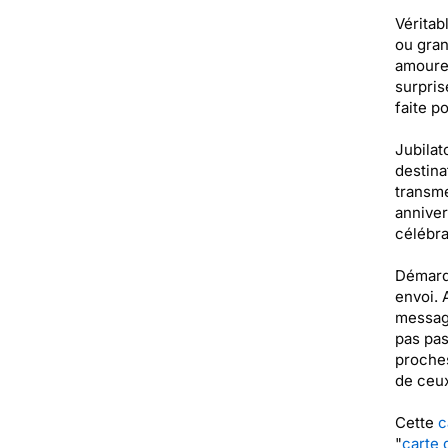
Véritab
ou gran
amoureu
surpris
faite p
Jubilat
destina
transme
anniver
célébra
Démarqu
envoi. 
message
pas pas
proches
de ceux
Cette
c
"
carte 