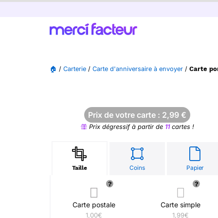
🏠
/
Carterie
/
Carte d'anniversaire à envoyer
/
Carte po
Prix de votre carte :
2,99
€
Prix dégressif à partir de
11
cartes !
Coins
Papier
Taille
Carte postale
Carte simple
1,00€
1,99€