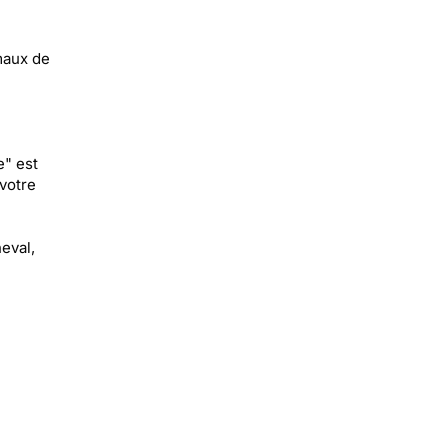
maux de
e" est
votre
eval,