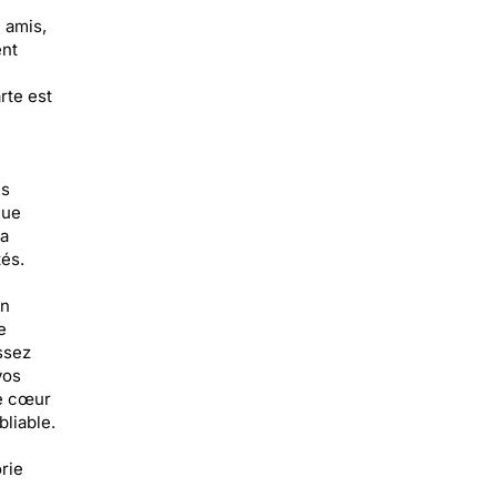
, amis,
ent
rte est
es
que
la
és.
in
e
ssez
vos
le cœur
liable.
rie