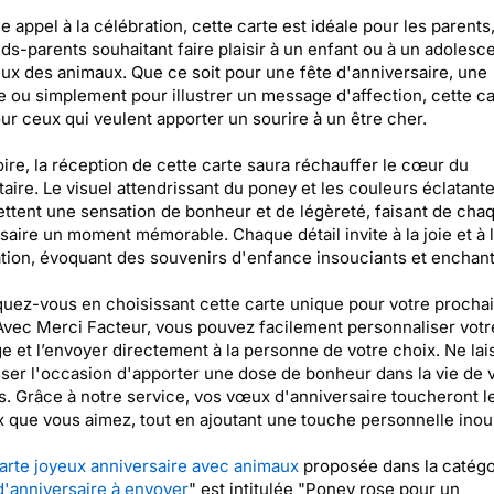
le appel à la célébration, cette carte est idéale pour les parents
ds-parents souhaitant faire plaisir à un enfant ou à un adolesc
x des animaux. Que ce soit pour une fête d'anniversaire, une
e ou simplement pour illustrer un message d'affection, cette ca
our ceux qui veulent apporter un sourire à un être cher.
oire, la réception de cette carte saura réchauffer le cœur du
taire. Le visuel attendrissant du poney et les couleurs éclatant
ttent une sensation de bonheur et de légèreté, faisant de cha
saire un moment mémorable. Chaque détail invite à la joie et à 
tion, évoquant des souvenirs d'enfance insouciants et enchant
ez-vous en choisissant cette carte unique pour votre procha
Avec Merci Facteur, vous pouvez facilement personnaliser votr
 et l’envoyer directement à la personne de votre choix. Ne lai
ser l'occasion d'apporter une dose de bonheur dans la vie de 
. Grâce à notre service, vos vœux d'anniversaire toucheront 
 que vous aimez, tout en ajoutant une touche personnelle inoub
arte joyeux anniversaire avec animaux
proposée dans la catégo
d'anniversaire à envoyer
" est intitulée "Poney rose pour un