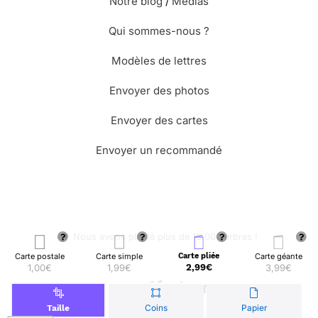
Notre blog
/
Médias
Qui sommes-nous ?
Modèles de lettres
Envoyer des photos
Envoyer des cartes
Envoyer un recommandé
🌳 Nous avons planté plus de 13.000 arbres !
Carte postale
Carte simple
Carte pliée
Carte géante
1,00€
1,99€
2,99€
3,99€
© Merci Facteur
Coins
Papier
Taille